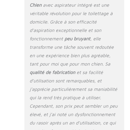
Chien
avec aspirateur intégré est une
répondre à vos
différents besoins
véritable révolution pour le toilettage à
Toilettage et
domicile. Grâce à son efficacité
Aspirateur pour
Animaux de
d’aspiration exceptionnelle et son
Compagnie: Le kit
fonctionnement
peu bruyant
, elle
de toilettage pour
transforme une tâche souvent redoutée
animaux de
compagnie
en une expérience bien plus agréable,
Meowant comprend
tant pour moi que pour mon chien. Sa
non seulement des
outils de toilettage
qualité de fabrication
et sa facilité
professionnels pour
d’utilisation sont remarquables, et
chiens, mais
j’apprécie particulièrement sa maniabilité
dispose également
de 3 niveaux
qui la rend très pratique à utiliser.
d'aspiration pour
Cependant, son prix peut sembler un peu
éliminer 99 % des
élevé, et j’ai noté un dysfonctionnement
poils d'animaux
errants, la
du rasoir après un an d’utilisation, ce qui
puissance