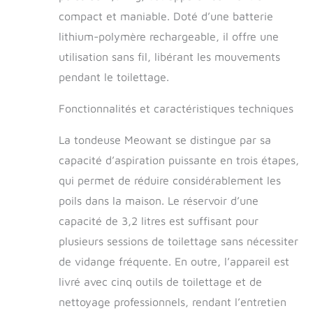
répondre à vos
compact et maniable. Doté d’une batterie
différents besoins
Toilettage et
lithium-polymère rechargeable, il offre une
Aspirateur pour
utilisation sans fil, libérant les mouvements
Animaux de
pendant le toilettage.
Compagnie: Le kit
de toilettage pour
animaux de
Fonctionnalités et caractéristiques techniques
compagnie
Meowant comprend
La tondeuse Meowant se distingue par sa
non seulement des
capacité d’aspiration puissante en trois étapes,
outils de toilettage
qui permet de réduire considérablement les
professionnels pour
chiens, mais
poils dans la maison. Le réservoir d’une
dispose également
capacité de 3,2 litres est suffisant pour
de 3 niveaux
d'aspiration pour
plusieurs sessions de toilettage sans nécessiter
éliminer 99 % des
de vidange fréquente. En outre, l’appareil est
poils d'animaux
livré avec cinq outils de toilettage et de
errants, la
puissance
nettoyage professionnels, rendant l’entretien
d'aspiration