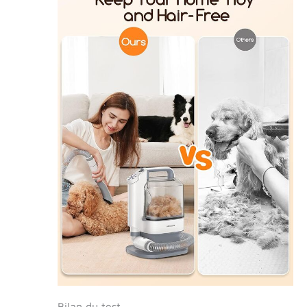
maison. Facilitez le
toilettage et le
nettoyage des
animaux grâce à
notre conception
conviviale Service
Après-Vente
Rassurant:
Meowant est une
marque
professionnelle pour
animaux de
compagnie et nos
produits bénéficient
d'une garantie de 12
mois. Si vous
rencontrez des
problèmes de
qualité du produit,
n'hésitez pas à
contacter notre
Bilan du test