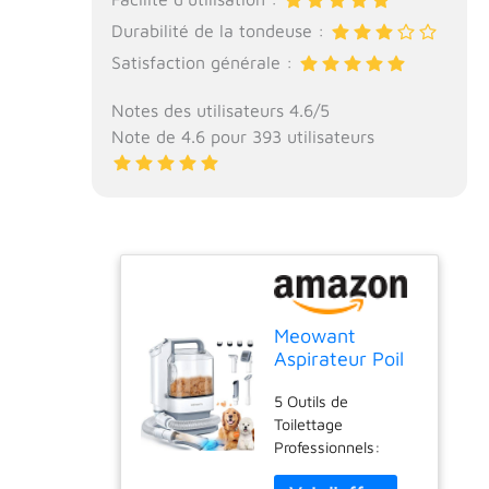
Durabilité de la tondeuse :
Satisfaction générale :
Notes des utilisateurs 4.6/5
Note de 4.6 pour 393 utilisateurs
Meowant
Aspirateur Poil
de Chien,
5 Outils de
Professionnelle
Toilettage
Tondeuse
Professionnels:
Chien, 13000
Notre kit de
Pa Aspirateur