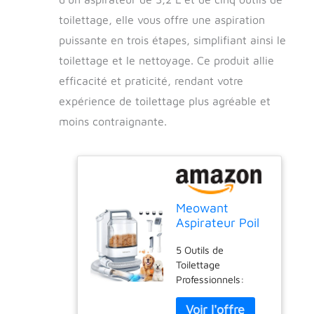
toilettage, elle vous offre une aspiration
puissante en trois étapes, simplifiant ainsi le
toilettage et le nettoyage. Ce produit allie
efficacité et praticité, rendant votre
expérience de toilettage plus agréable et
moins contraignante.
Meowant
Aspirateur Poil
de Chien,
5 Outils de
Professionnelle
Toilettage
Tondeuse
Professionnels:
Chien, 13000
Notre kit de
Pa Aspirateur
toilettage pour
Poil de Chien