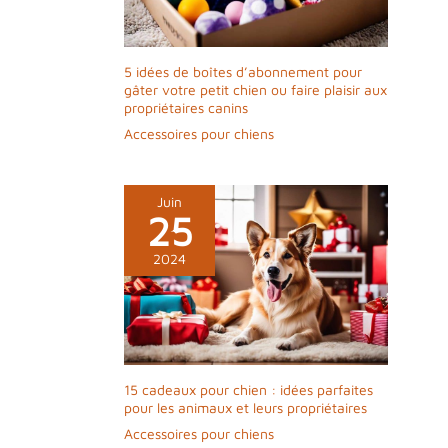
chien ou du
nettoyage de votre
maison. Facilitez le
5 idées de boîtes d’abonnement pour
toilettage et le
gâter votre petit chien ou faire plaisir aux
nettoyage des
propriétaires canins
animaux grâce à
Accessoires pour chiens
notre conception
conviviale Service
Après-Vente
Rassurant:
Juin
25
Meowant est une
marque
2024
professionnelle pour
animaux de
compagnie et nos
produits bénéficient
d'une garantie de 12
mois. Si vous
rencontrez des
15 cadeaux pour chien : idées parfaites
pour les animaux et leurs propriétaires
problèmes de
qualité du produit,
Accessoires pour chiens