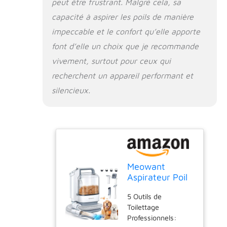
peut être frustrant. Malgré cela, sa
d'aspiration
maximale est
capacité à aspirer les poils de manière
d'environ 13 kpa et
impeccable et le confort qu’elle apporte
le bruit est inférieur
font d’elle un choix que je recommande
à 72 dB.Rendre le
nettoyage des poils
vivement, surtout pour ceux qui
d'animaux plus
recherchent un appareil performant et
pratique Gobelet à
silencieux.
Poussière de
Grande Capacité de
3.2 L: Notre
aspirateur à poils
d'animaux Meowant
est doté d'un godet
à poussière de plus
grande capacité, qui
Meowant
convient mieux aux
Aspirateur Poil
grands chiens avec
de Chien,
5 Outils de
beaucoup de poils.
Professionnelle
Toilettage
Et si vous avez
Tondeuse
Professionnels:
plusieurs chiens,
Chien, 13000