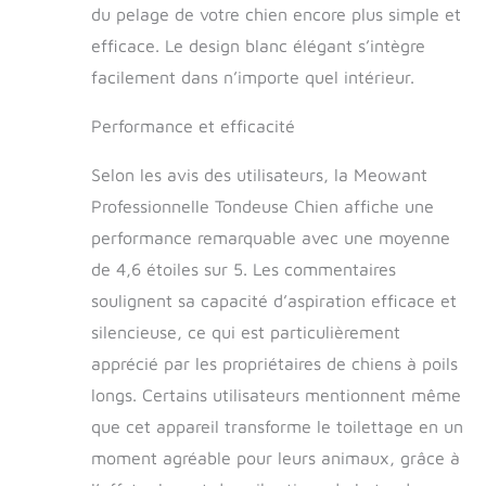
du pelage de votre chien encore plus simple et
maximale est
d'environ 13 kpa et
efficace. Le design blanc élégant s’intègre
le bruit est inférieur
facilement dans n’importe quel intérieur.
à 72 dB.Rendre le
nettoyage des poils
Performance et efficacité
d'animaux plus
pratique Gobelet à
Selon les avis des utilisateurs, la Meowant
Poussière de
Grande Capacité de
Professionnelle Tondeuse Chien affiche une
3.2 L: Notre
performance remarquable avec une moyenne
aspirateur à poils
de 4,6 étoiles sur 5. Les commentaires
d'animaux Meowant
est doté d'un godet
soulignent sa capacité d’aspiration efficace et
à poussière de plus
silencieuse, ce qui est particulièrement
grande capacité, qui
apprécié par les propriétaires de chiens à poils
convient mieux aux
grands chiens avec
longs. Certains utilisateurs mentionnent même
beaucoup de poils.
que cet appareil transforme le toilettage en un
Et si vous avez
plusieurs chiens,
moment agréable pour leurs animaux, grâce à
vous n'aurez plus