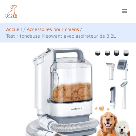
Aller
R
au
e
contenu
c
Accueil
Accessoires pour chiens
h
Test : tondeuse Meowant avec aspirateur de 3.2L
e
r
c
h
e
r