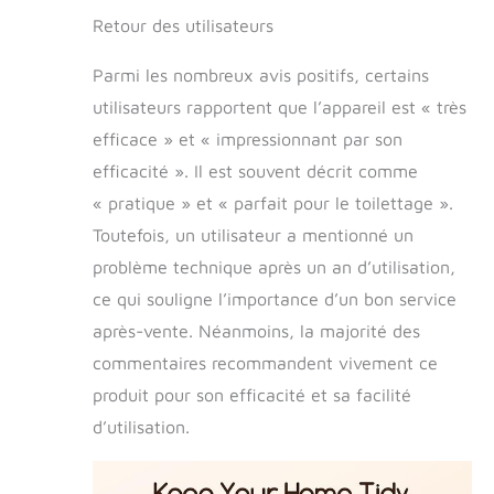
Grande Flexibilité:
Retour des utilisateurs
Le kit de toilettage
pour animaux
Parmi les nombreux avis positifs, certains
Meowant comprend
un tuyau de 4,8
utilisateurs rapportent que l’appareil est « très
pieds / 1,45 m de
efficace » et « impressionnant par son
long et un cordon
d'alimentation de
efficacité ». Il est souvent décrit comme
8,5 pieds / 2,6 m,
« pratique » et « parfait pour le toilettage ».
dispose également
Toutefois, un utilisateur a mentionné un
d'un support de
tuyau et d'une
problème technique après un an d’utilisation,
poignée de
ce qui souligne l’importance d’un bon service
transport. Le produit
après-vente. Néanmoins, la majorité des
est conçu de
manière
commentaires recommandent vivement ce
ergonomique pour
produit pour son efficacité et sa facilité
vous offrir plus de
flexibilité lors du
d’utilisation.
toilettage de votre
chien ou du
nettoyage de votre