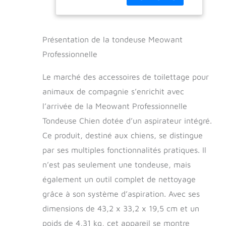
animaux de
Chat avec 5
compagnie
Outils de
Meowant comprend
Toilettage, 3.2L
5 outils
Silencieuse
Présentation de la tondeuse Meowant
professionnels
Ultra-Récipient
Professionnelle
(Brosse de
pour Poil Long
toilettage/outil
Epais
Le marché des accessoires de toilettage pour
d'épilation/tondeuse
animaux de compagnie s’enrichit avec
électrique/épilateur
pour animaux de
l’arrivée de la Meowant Professionnelle
compagnie/outil de
Tondeuse Chien dotée d’un aspirateur intégré.
dépoussiérage des
crevasses deux en
Ce produit, destiné aux chiens, se distingue
un)pour couper et
par ses multiples fonctionnalités pratiques. Il
nettoyer les poils
n’est pas seulement une tondeuse, mais
d'animaux.
Convient à de
également un outil complet de nettoyage
nombreuses races
grâce à son système d’aspiration. Avec ses
d'animaux de
compagnie
dimensions de 43,2 x 33,2 x 19,5 cm et un
différentes pour
poids de 4,31 kg, cet appareil se montre