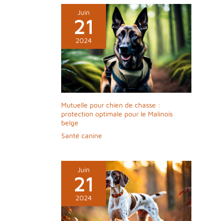
Juin
21
2024
Mutuelle pour chien de chasse :
protection optimale pour le Malinois
belge
Santé canine
Juin
21
2024