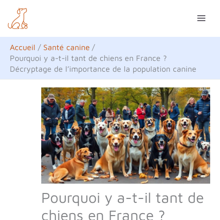
Aller
R
au
e
contenu
c
Accueil
Santé canine
h
Pourquoi y a-t-il tant de chiens en France ?
Décryptage de l’importance de la population canine
e
r
c
h
e
r
Pourquoi y a-t-il tant de
chiens en France ?