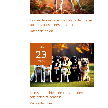
Les meilleures races de chiens de chasse
pour les passionnés de sport
Races de chien
Juin
23
2024
Noms pour chiens de chasse : idées
originales et conseils
Races de chien