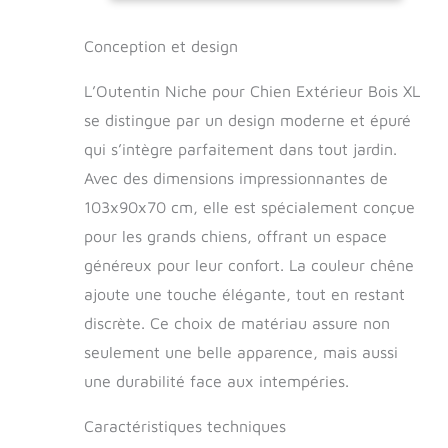
neige. La maison pour chien offre de la
chaleur en hiver et une fraîcheur
agréable pendant les journées
Conception et design
chaudes. Toit chauffant thermique : le
toit de la niche pour chien est fabriqué
L’Outentin Niche pour Chien Extérieur Bois XL
en matériau qui s'effrite à haute
se distingue par un design moderne et épuré
densité et garantit la sécurité de votre
qui s’intègre parfaitement dans tout jardin.
chien. Il protège ainsi des conditions
météorologiques difficiles et empêche
Avec des dimensions impressionnantes de
également notre animal d'avaler
103x90x70 cm, elle est spécialement conçue
accidentellement de petites pièces.
Design unique et revêtement sûr :
pour les grands chiens, offrant un espace
disponible en quatre couleurs
généreux pour leur confort. La couleur chêne
élégantes, soigneusement imprégnée,
ajoute une touche élégante, tout en restant
la niche pour chien s'adapte à
n'importe quel jardin. La peinture non
discrète. Ce choix de matériau assure non
toxique, sans substances artificielles,
seulement une belle apparence, mais aussi
garantit aucune odeur désagréable et
une sécurité absolue pour votre chien.
une durabilité face aux intempéries.
Montage facile : grâce aux trous pré-
percés, la niche pour chien peut être
Caractéristiques techniques
montée rapidement et sans effort sans