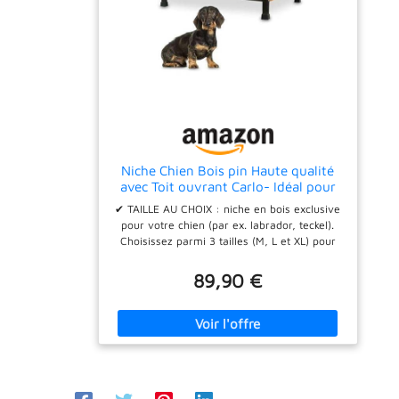
Niche Chien Bois pin Haute qualité
avec Toit ouvrant Carlo- Idéal pour
l'extérieur 3 Tailles au Choix (Carlo M)
✔ TAILLE AU CHOIX : niche en bois exclusive
pour votre chien (par ex. labrador, teckel).
Choisissez parmi 3 tailles (M, L et XL) pour
votre ami à quatre pattes. ✔ STABLE ET
DURABLE - La maison pour chien d'extérieur
89,90 €
a été construite en bois massif robuste et de
haute qualité. La cabane (maison) est stable
sur 4 pieds en bois stables avec capuchons
en plastique supplémentaires. Cela évite le
froid du sol. ✔ RESISITANT AUX INTEMPERIES
– Le toit pour chien de qualité supérieure a
été peinte avec une lasure écologique et non