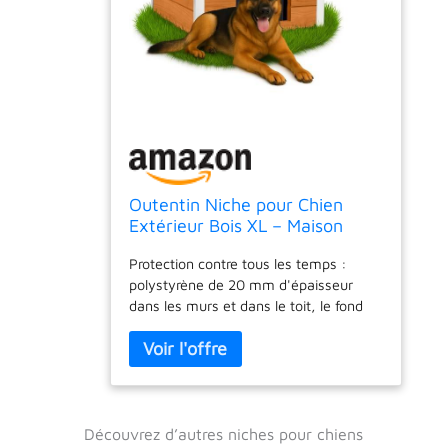
Outentin Niche pour Chien
Extérieur Bois XL – Maison
Chien Hiver Isolée – Niche
Protection contre tous les temps :
Chiens Jardin XL avec Toit
polystyrène de 20 mm d'épaisseur
Incliné Résistant – Bâtiment
dans les murs et dans le toit, le fond
Stable et Design Moderne pour
surélevé et le rideau d'entrée protègent
Grand Chiens –
efficacement votre animal de
103x90x70cm,Chêne
compagnie de la pluie, du vent et de la
neige. La maison pour chien offre de la
chaleur en hiver et une fraîcheur
agréable pendant les journées
Découvrez d’autres niches pour chiens