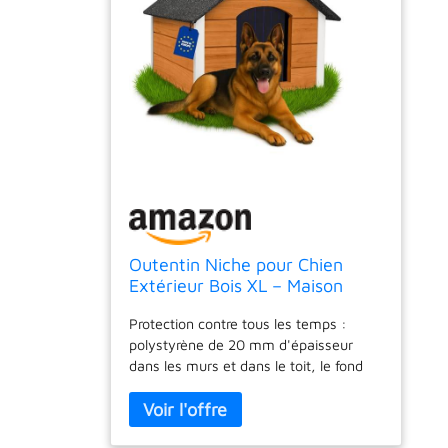
Outentin Niche pour Chien
Extérieur Bois XL – Maison
Chien Hiver Isolée – Niche
Protection contre tous les temps :
Chiens Jardin XL avec Toit
polystyrène de 20 mm d'épaisseur
Incliné Résistant – Bâtiment
dans les murs et dans le toit, le fond
Stable et Design Moderne pour
surélevé et le rideau d'entrée protègent
Grand Chiens –
efficacement votre animal de
103x90x70cm,Chêne
compagnie de la pluie, du vent et de la