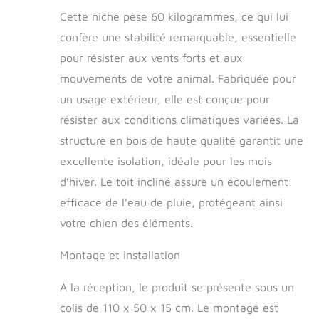
risque de dommages ou de cassures.
Cette niche pèse 60 kilogrammes, ce qui lui
Le fond solide et scellé garantit une
confère une stabilité remarquable, essentielle
excellente isolation et résistance, ce
qui le rend également idéal pour les
pour résister aux vents forts et aux
chiens plus lourds et offre un confort
mouvements de votre animal. Fabriquée pour
total.
un usage extérieur, elle est conçue pour
résister aux conditions climatiques variées. La
structure en bois de haute qualité garantit une
excellente isolation, idéale pour les mois
d’hiver. Le toit incliné assure un écoulement
efficace de l’eau de pluie, protégeant ainsi
votre chien des éléments.
Montage et installation
À la réception, le produit se présente sous un
colis de 110 x 50 x 15 cm. Le montage est