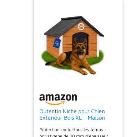
Outentin Niche pour Chien
Extérieur Bois XL – Maison
Chien Hiver Isolée – Niche
Protection contre tous les temps :
Chiens Jardin XL avec Toit
polystyrène de 20 mm d'épaisseur
Incliné Résistant – Bâtiment