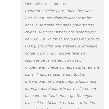
garantit aucune odeur désagréable et
Mon avis sur ce produit
une sécurité absolue pour votre chien.
L’Outentin Niche pour Chien Extérieur
Montage facile : grâce aux trous pré-
Bois XL est une
réussite
incontestable
percés, la niche pour chien peut être
montée rapidement et sans effort sans
dans le domaine des abris pour grands
risque de dommages ou de cassures.
chiens. Avec ses dimensions généreuses
Le fond solide et scellé garantit une
excellente isolation et résistance, ce
de 103x90x70 cm et son poids robuste de
qui le rend également idéal pour les
60 kg, elle offre une stabilité exemplaire,
chiens plus lourds et offre un confort
notée 5 sur 5, qui rassure face aux
total.
caprices de la météo. Son design
moderne en chêne s’intègre parfaitement
dans n’importe quel jardin, tout en
offrant une résistance irréprochable aux
intempéries. J’apprécie particulièrement
la qualité de fabrication, qui témoigne
d’un soin méticuleux et d’une attention