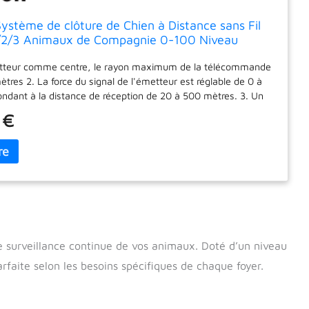
stème de clôture de Chien à Distance sans Fil
/2/3 Animaux de Compagnie 0-100 Niveau
 de clôture électronique Collier de Dressage de
etteur comme centre, le rayon maximum de la télécommande
c électrique 661Cfor3dogs
tres 2. La force du signal de l'émetteur est réglable de 0 à
ondant à la distance de réception de 20 à 500 mètres. 3. Un
t prendre en charge un nombre illimité de récepteurs pour
 €
n même temps sans interférer les uns avec les autres 4. Le
t étanche, rechargeable, économique et durable, le
t du code est simple, le réglage des fonctions est rapide,
spose d'un écran à cristaux liquides et le niveau d'intensité du
 est affiché intuitivement 5. Lorsque le chien dépasse la plage
éfinie, le récepteur usé démarre automatiquement la fonction
t et appuie sur le premier avertissement sonore, puis la
lectrostatique rappelle au chien de retourner dans la zone de
e surveillance continue de vos animaux. Doté d’un niveau
rfaite selon les besoins spécifiques de chaque foyer.