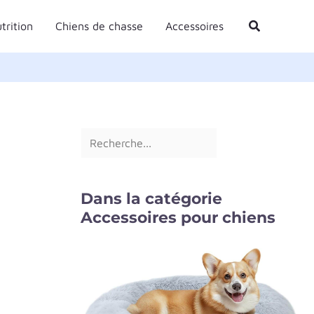
R
Rechercher
trition
Chiens de chasse
Accessoires
e
c
h
e
r
c
h
e
Dans la catégorie
r
Accessoires pour chiens