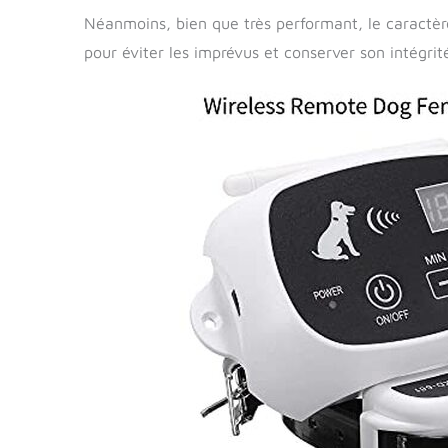
Néanmoins, bien que très performant, le caractère
pour éviter les imprévus et conserver son intégrit