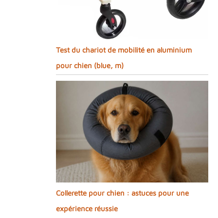
Test du chariot de mobilité en aluminium
pour chien (blue, m)
Collerette pour chien : astuces pour une
expérience réussie