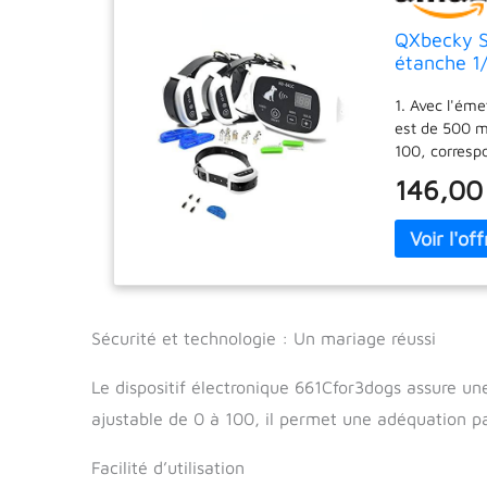
QXbecky Sy
étanche 1
Dispositif
1. Avec l'ém
Chien Cho
est de 500 mè
100, corresp
émetteur peu
146,00
fonctionner e
récepteur es
fonctionnemen
l'émetteur di
signal actuel
d'activités d
d'entraînemen
Sécurité et technologie : Un mariage réussi
stimulation é
sécurité.
Le dispositif électronique 661Cfor3dogs assure un
ajustable de 0 à 100, il permet une adéquation pa
Facilité d’utilisation