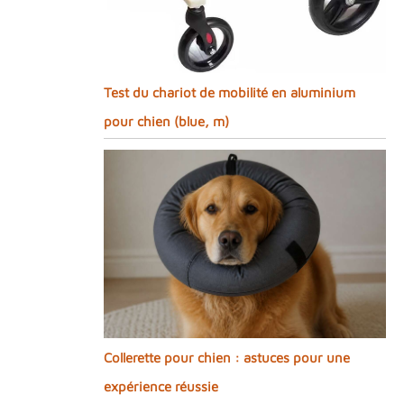
Test du chariot de mobilité en aluminium
pour chien (blue, m)
Collerette pour chien : astuces pour une
expérience réussie