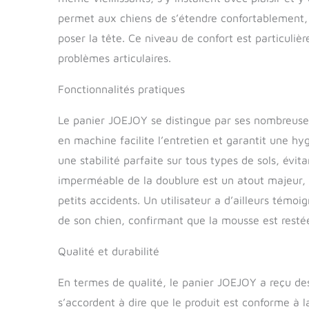
produit. SU
permet aux chiens de s’étendre confortablement, e
couchage de c
poser la tête. Ce niveau de confort est particuliè
d'écailles de
procure à vot
problèmes articulaires.
s'endormir p
COMPLÈTE: Dis
Fonctionnalités pratiques
chiens, des p
pour chiens a
Le panier JOEJOY se distingue par ses nombreuses
qu'il retrouv
en machine facilite l’entretien et garantit une h
une stabilité parfaite sur tous types de sols, évit
imperméable de la doublure est un atout majeur,
petits accidents. Un utilisateur a d’ailleurs témoi
de son chien, confirmant que la mousse est restée
Qualité et durabilité
En termes de qualité, le panier JOEJOY a reçu des 
s’accordent à dire que le produit est conforme à la