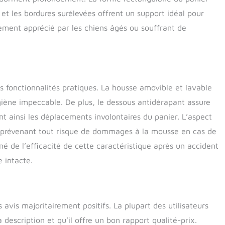
RFACE DE COUCHAGE EXTRÊMEMENT DOUCE: La surface de
t les bordures surélevées offrent un support idéal pour
e grand lit pour chiens est en peluche luxueuse à motif
rement apprécié par les chiens âgés ou souffrant de
 poisson. Elle est extrêmement douce, hypoallergénique et
re animal de compagnie un sentiment de calme. Il pourra ainsi
aisiblement dans un sommeil profond. ADAPTABILITÉ
ponible en 4 tailles (M à XXL), idéal pour tous les races de
etits chiens aux grands chiens. Note importante : laissez le lit
érer pendant 48 heures après avoir ouvert l'emballage pour
 fonctionnalités pratiques. La housse amovible et lavable
e sa forme et ses fonctionnalités complètes.
ygiène impeccable. De plus, le dessous antidérapant assure
ant ainsi les déplacements involontaires du panier. L’aspect
 prévenant tout risque de dommages à la mousse en cas de
gné de l’efficacité de cette caractéristique après un accident
 intacte.
avis majoritairement positifs. La plupart des utilisateurs
 description et qu’il offre un bon rapport qualité-prix.