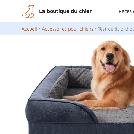
Aller
La boutique du chien
Races 
au
contenu
Accueil
Accessoires pour chiens
Test du lit orth