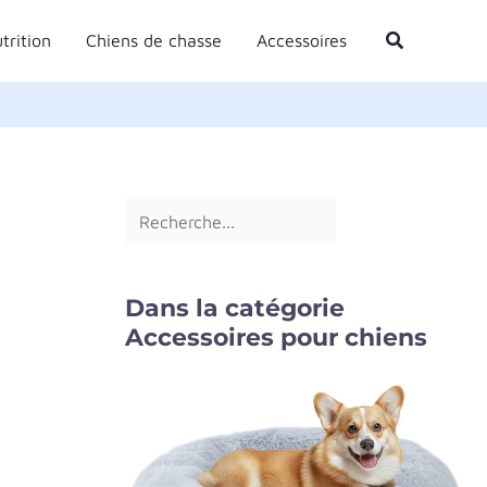
R
Rechercher
trition
Chiens de chasse
Accessoires
e
c
h
e
r
c
h
e
Dans la catégorie
r
Accessoires pour chiens