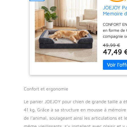
JOEJOY Pan
Memoire d
Coussin av
CONFORT EN P
Imperméab
en forme de C
compagnie se 
couchage doui
49,99 €
à une clôture
47,49 
coussins laté
Ainsi, votre
Ce lit ortho
densité est u
compagnon à q
poids unifor
Confort et ergonomie
fibres soutie
soulager les 
Le panier JOEJOY pour chien de grande taille a é
POUR CHIENS 
housse amovib
41 kg. Grâce à sa structure en mousse à mémoire 
mettre dans l
de l’animal, soulageant ainsi les articulations et l
intérieure é
causés par l'
même vieillissants, s’y installent avec plaisir e