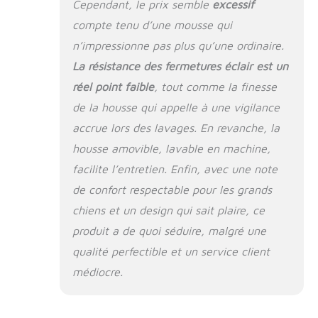
forme profilé offre
Cependant, le prix semble
excessif
un soutien
compte tenu d’une mousse qui
orthopédique
n’impressionne pas plus qu’une ordinaire.
amélioré pour le
cou, le dos, les
La résistance des fermetures éclair est un
hanches et les
réel point faible
, tout comme la finesse
articulations pour
de la housse qui appelle à une vigilance
aider à soulager
l'inconfort et
accrue lors des lavages. En revanche, la
encourager un
housse amovible, lavable en machine,
sommeil réparateur
ASSURANCE CLIENT
facilite l’entretien. Enfin, avec une note
: Livré avec une
de confort respectable pour les grands
couverture limitée
chiens et un design qui sait plaire, ce
de 90 jours contre
les défauts
produit a de quoi séduire, malgré une
matériels et peut
qualité perfectible et un service client
également être
médiocre.
admissible à notre
programme sans
souci de 60 jours ;
des restrictions