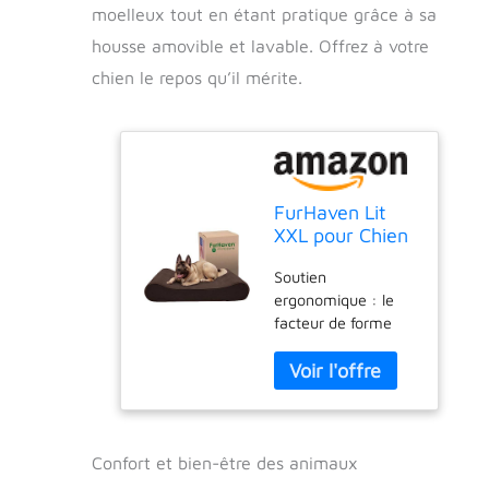
moelleux tout en étant pratique grâce à sa
housse amovible et lavable. Offrez à votre
chien le repos qu’il mérite.
FurHaven Lit
XXL pour Chien
en Mousse à
Soutien
mémoire de
ergonomique : le
Forme en
facteur de forme
microvelours
profilé incliné
avec Housse
favorise un confort
Amovible
ergonomique
Lavable –
supérieur et offre un
Espresso,
soutien
Jumbo Plus
orthopédique
(Taille XXL)
Confort et bien-être des animaux
optimal pour les