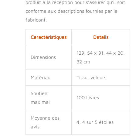
produit à la réception pour s’assurer qu’il soit
housse de lit
amovible pour chien
conforme aux descriptions fournies par le
est entièrement
fabricant.
lavable en machine
pour votre
commodité. Pour
Caractéristiques
Details
des instructions de
lavage plus
129, 54 x 91, 44 x 20,
spécifiques, veuillez
Dimensions
vous référer à
32 cm
l'étiquette volante
et/ou à l'étiquette
Matériau
Tissu, velours
cousue (le cas
échéant)
Soutien
100 Livres
maximal
Moyenne des
4, 4 sur 5 étoiles
avis