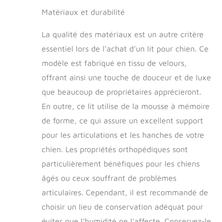
mémoire de forme
Matériaux et durabilité
aide à amortir les
points de pression
La qualité des matériaux est un autre critère
et à améliorer
l'alignement du
essentiel lors de l’achat d’un lit pour chien. Ce
corps ; le facteur de
modèle est fabriqué en tissu de velours,
forme profilé offre
offrant ainsi une touche de douceur et de luxe
un soutien
orthopédique
que beaucoup de propriétaires apprécieront.
amélioré pour le
En outre, ce lit utilise de la mousse à mémoire
cou, le dos, les
hanches et les
de forme, ce qui assure un excellent support
articulations pour
pour les articulations et les hanches de votre
aider à soulager
chien. Les propriétés orthopédiques sont
l'inconfort et
encourager un
particulièrement bénéfiques pour les chiens
sommeil réparateur
âgés ou ceux souffrant de problèmes
ASSURANCE CLIENT
: Livré avec une
articulaires. Cependant, il est recommandé de
couverture limitée
choisir un lieu de conservation adéquat pour
de 90 jours contre
éviter que l’humidité ne l’affecte. Conservez-le