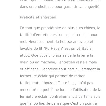
les défauts
matériels et peut
dans un endroit sec pour garantir sa longévité.
également être
admissible à notre
Praticité et entretien
programme sans
souci de 60 jours ;
En tant que propriétaire de plusieurs chiens, la
des restrictions
facilité d’entretien est un aspect crucial pour
s'appliquent : les
achats auprès de
moi. Heureusement, la housse amovible et
revendeurs tiers non
lavable du lit *FurHaven* est un véritable
autorisés peuvent
atout. Que vous choisissiez de la laver à la
ne pas être couverts
par Furhaven
main ou en machine, l’entretien reste simple
Détails du produit :
et efficace. J’apprécie tout particulièrement la
Espresso ; Jumbo
Plus, 91,4 x 129,5 x
fermeture éclair qui permet de retirer
20,3 cm (12,7 cm
facilement la housse. Toutefois, je n’ai pas
au centre ; bords de
rencontré de problème lors de l’utilisation de la
20,3 cm)
CERTIPUR-US :
fermeture éclair, contrairement à certains avis
notre mousse est
que j’ai pu lire. Je pense que c’est un point à
fabriquée à 100 %