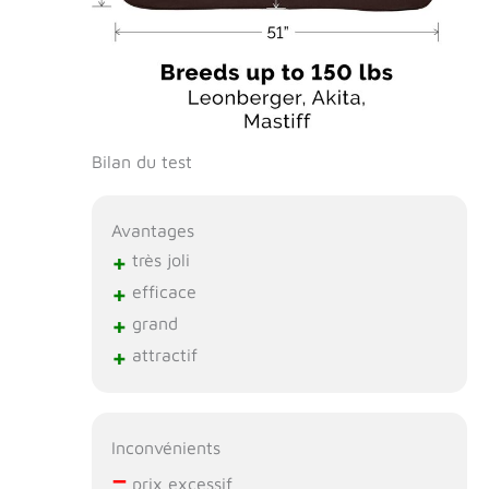
Bilan du test
Avantages
+
très joli
+
efficace
+
grand
+
attractif
Inconvénients
–
prix excessif