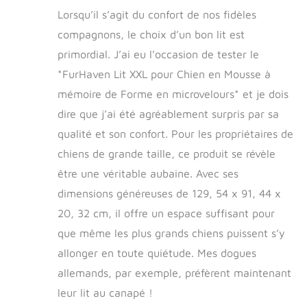
chiens et les chats ;
Lorsqu’il s’agit du confort de nos fidèles
le design du
compagnons, le choix d’un bon lit est
matelas ouvert offre
primordial. J’ai eu l’occasion de tester le
également aux
animaux beaucoup
*FurHaven Lit XXL pour Chien en Mousse à
d'espace pour
mémoire de Forme en microvelours* et je dois
dormir dans une
variété de positions
dire que j’ai été agréablement surpris par sa
différentes Surface
qualité et son confort. Pour les propriétaires de
de couchage : la
chiens de grande taille, ce produit se révèle
surface de
couchage est dotée
être une véritable aubaine. Avec ses
d'un tissu
dimensions généreuses de 129, 54 x 91, 44 x
matelassé en
micro-velours qui
20, 32 cm, il offre un espace suffisant pour
est doux pour le nez
que même les plus grands chiens puissent s’y
et les pattes pour
allonger en toute quiétude. Mes dogues
un confort accru
Facile sur les
allemands, par exemple, préfèrent maintenant
articulations : le
leur lit au canapé !
dessus en mousse à