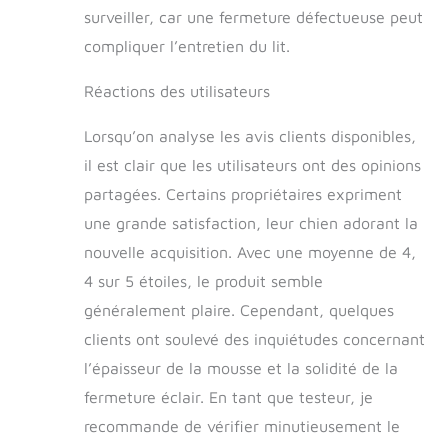
aux États-Unis et
surveiller, car une fermeture défectueuse peut
testée
compliquer l’entretien du lit.
indépendamment
pour répondre aux
Réactions des utilisateurs
normes CertiPUR-
US en matière
Lorsqu’on analyse les avis clients disponibles,
d'émissions, de
contenu et de
il est clair que les utilisateurs ont des opinions
durabilité ; fabriquée
partagées. Certains propriétaires expriment
sans formaldéhyde,
une grande satisfaction, leur chien adorant la
phtalates, mercure,
plomb et ozone
nouvelle acquisition. Avec une moyenne de 4,
Important : ne
4 sur 5 étoiles, le produit semble
convient pas aux
généralement plaire. Cependant, quelques
animaux ayant une
dentition excessive
clients ont soulevé des inquiétudes concernant
ou un
l’épaisseur de la mousse et la solidité de la
comportement de
mastication
fermeture éclair. En tant que testeur, je
destructeur
recommande de vérifier minutieusement le
Entretien facile : la