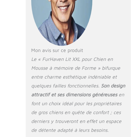
dormir dans une
variété de positions
différentes Surface
de couchage : la
surface de
couchage est dotée
d'un tissu
matelassé en
Mon avis sur ce produit
micro-velours qui
Le « FurHaven Lit XXL pour Chien en
est doux pour le nez
Mousse à mémoire de Forme » bifurque
et les pattes pour
un confort accru
entre charme esthétique indéniable et
Facile sur les
quelques failles fonctionnelles.
Son design
articulations : le
dessus en mousse à
attractif et ses dimensions généreuses
en
mémoire de forme
font un choix idéal pour les propriétaires
aide à amortir les
de gros chiens en quête de confort ; ces
points de pression
et à améliorer
derniers y trouveront en effet un espace
l'alignement du
de détente adapté à leurs besoins.
corps ; le facteur de