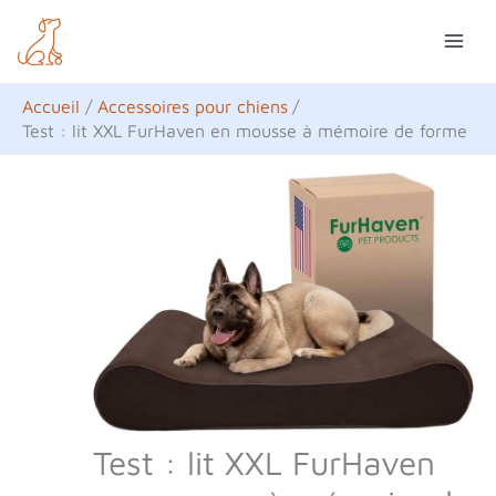
Aller
R
au
e
contenu
c
Accueil
Accessoires pour chiens
h
Test : lit XXL FurHaven en mousse à mémoire de forme
e
r
c
h
e
r
Test : lit XXL FurHaven