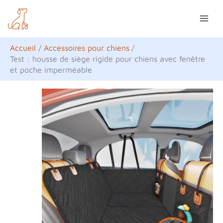
Aller
R
au
e
contenu
c
Accueil
Accessoires pour chiens
h
Test : housse de siège rigide pour chiens avec fenêtre
et poche imperméable
e
r
c
h
e
r