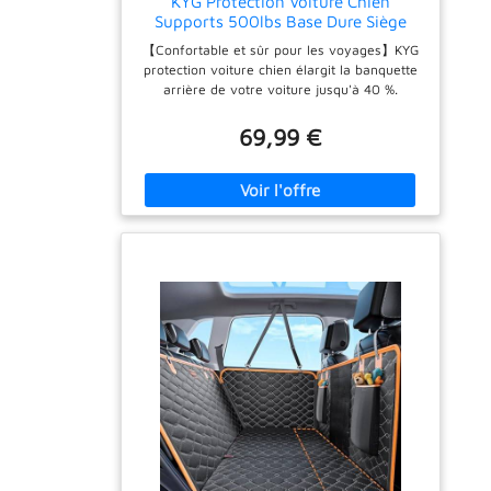
KYG Protection Voiture Chien
Supports 500lbs Base Dure Siège
D'auto Arrière Coffre Imperméable et
【Confortable et sûr pour les voyages】KYG
Antidérapante Extension Housse
protection voiture chien élargit la banquette
Voiture Chien avec Fenêtre en Filet
arrière de votre voiture jusqu'à 40 %.
Visible pour Voiture SUV Camion
S'étendant jusqu'à 52 pouces de large et
24,4 pouces de profondeur, il couvre
69,99 €
complètement la zone arrière, transformant
votre siège arrière en un grand lit pour votre
chien. Il offre à votre chien un espace
suffisant pour s'étirer et se détendre, ce qui
rend les longs trajets en voiture plus
confortables et l'empêche de tomber dans
les bacs à pieds lors des arrêts brusques et
des virages serrés. 【Plate-forme amovible
en polyéthylène supportant 500lbs】KYG
housse voiture chien avec fond dur a des
panneaux de soutien PE amovibles qui
peuvent soutenir toutes les races de chiens
sans s'effondrer. Il peut supporter jusqu'à
500 livres (testé) et est plus solide et plus
durable que les planches en bois. KYG
protection siege voiture chien trois plaques
en polyéthylène s'adaptant à la console de la
voiture et aux ouvertures des ceintures de