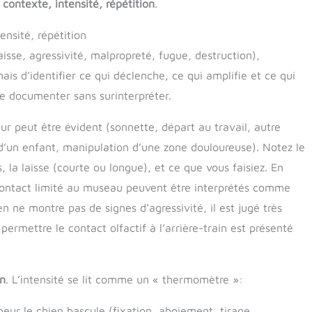
contexte, intensité, répétition
.
nsité, répétition
sse, agressivité, malpropreté, fugue, destruction),
mais d’identifier ce qui déclenche, ce qui amplifie et ce qui
e documenter sans surinterpréter.
ur peut être évident (sonnette, départ au travail, autre
é d’un enfant, manipulation d’une zone douloureuse). Notez le
s, la laisse (courte ou longue), et ce que vous faisiez. En
contact limité au museau peuvent être interprétés comme
en ne montre pas de signes d’agressivité, il est jugé très
 permettre le contact olfactif à l’arrière-train est présenté
on
. L’intensité se lit comme un « thermomètre »:
ur le chien bascule (fixation, aboiement, tirage,