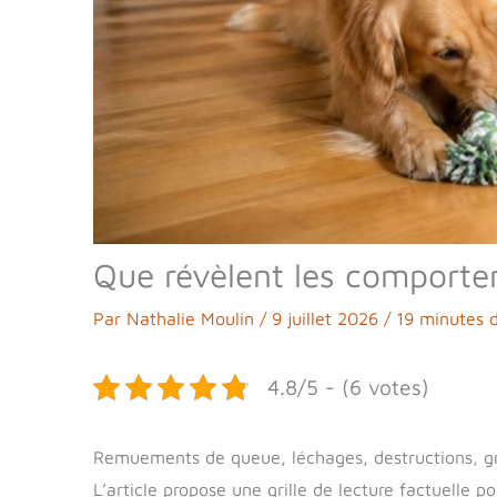
Que révèlent les comporte
Par
Nathalie Moulin
/
9 juillet 2026
/
19 minutes d
4.8/5 - (6 votes)
Remuements de queue, léchages, destructions, gr
L’article propose une grille de lecture factuelle po