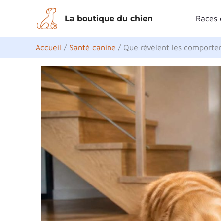
Aller
La boutique du chien
Races 
au
contenu
Accueil
Santé canine
Que révèlent les comporte