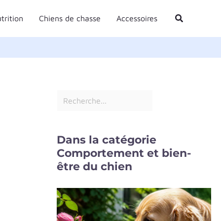
R
Rechercher
trition
Chiens de chasse
Accessoires
e
c
h
e
r
c
h
e
Dans la catégorie
r
Comportement et bien-
être du chien