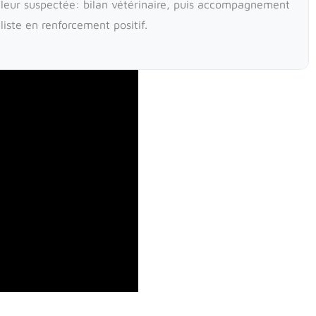
leur suspectée: bilan vétérinaire, puis accompagnement
ste en renforcement positif.