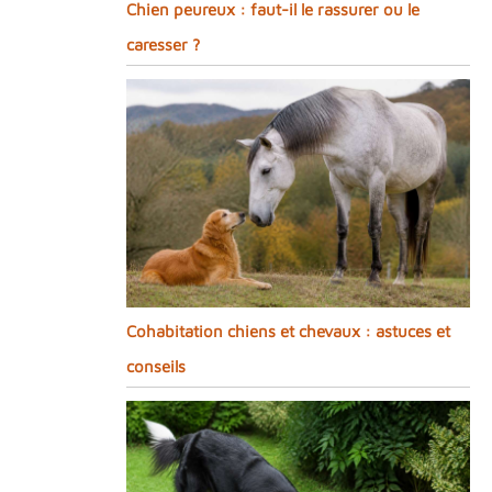
Chien peureux : faut-il le rassurer ou le
caresser ?
Cohabitation chiens et chevaux : astuces et
conseils