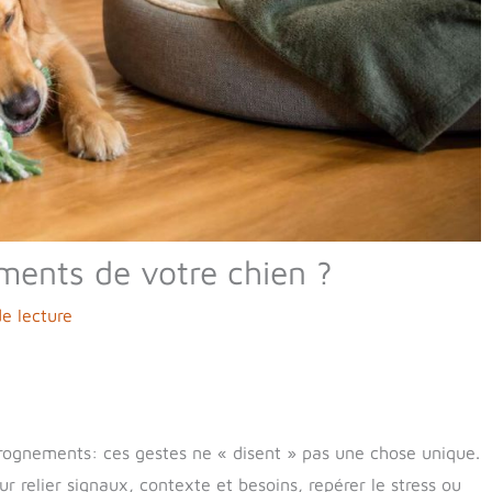
ments de votre chien ?
e lecture
ognements: ces gestes ne « disent » pas une chose unique.
ur relier signaux, contexte et besoins, repérer le stress ou