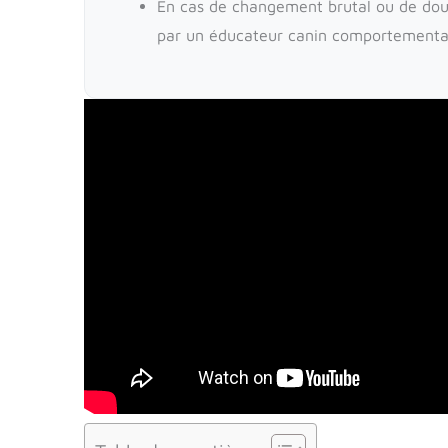
En cas de changement brutal ou de dou
par un éducateur canin comportementali