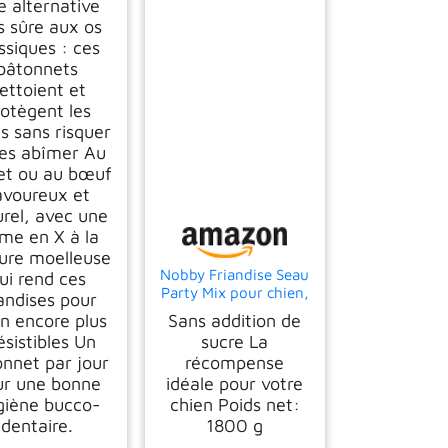
 alternative
s sûre aux os
ssiques : ces
bâtonnets
ettoient et
rotègent les
s sans risquer
les abîmer Au
et ou au bœuf
avoureux et
rel, avec une
rme en X à la
ure moelleuse
Nobby Friandise Seau
ui rend ces
Party Mix pour chien,
iandises pour
1,8 Kg
en encore plus
Sans addition de
résistibles Un
sucre La
nnet par jour
récompense
ur une bonne
idéale pour votre
giène bucco-
chien Poids net:
dentaire.
1800 g