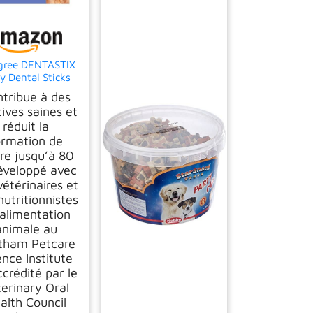
gree DENTASTIX
ly Dental Sticks
our Chiens de
tribue à des
nde Taille, 56
ives saines et
nnets au Poulet
réduit la
et bœuf
ormation de
tre jusqu’à 80
éveloppé avec
vétérinaires et
nutritionnistes
alimentation
animale au
tham Petcare
ence Institute
ccrédité par le
terinary Oral
alth Council