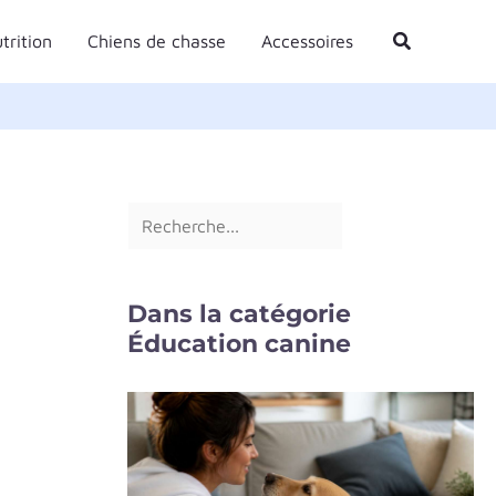
R
Rechercher
trition
Chiens de chasse
Accessoires
e
c
h
e
r
c
h
e
Dans la catégorie
r
Éducation canine