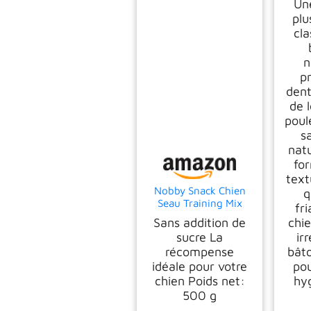
Une
plu
cla
n
p
dent
de 
poul
s
natu
fo
text
Nobby Snack Chien
q
Seau Training Mix
fr
500 G Chien de 1 kg
Sans addition de
chi
sucre La
ir
récompense
bâto
idéale pour votre
po
chien Poids net:
hy
500 g