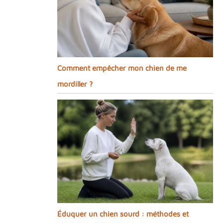
Comment empêcher mon chien de me
mordiller ?
Éduquer un chien sourd : méthodes et