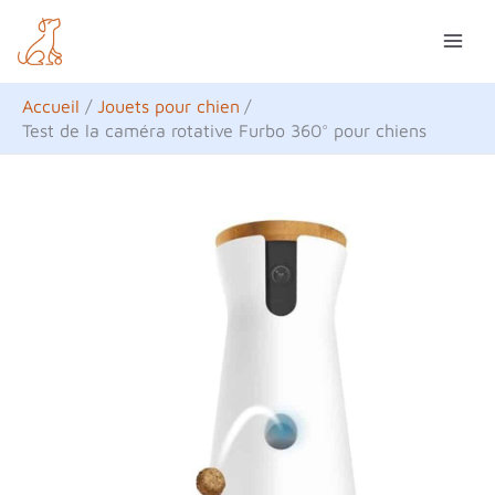
Aller
R
au
e
contenu
c
Accueil
Jouets pour chien
h
Test de la caméra rotative Furbo 360° pour chiens
e
r
c
h
e
r