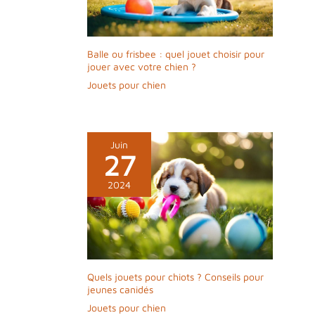
smartphone.
Avec Furbo Dog
Nanny, vous
obtenez des
Balle ou frisbee : quel jouet choisir pour
alertes
jouer avec votre chien ?
supplémentaires
Jouets pour chien
comme l'alerte
d'activité du
chien, l'alerte de
personne,
Juin
l'alerte d'alarme
27
CO/fumée et
bien d'autres,
2024
pour détecter les
urgences et
prévenir les
accidents
domestiques.
CONFIGURATION
Quels jouets pour chiots ? Conseils pour
FACILE EN 3
jeunes canidés
ÉTAPES ET
Jouets pour chien