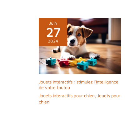
SÉCURISÉ - 1)
Branchez le
cordon USB sur
une prise de
Juin
courant. 2)
27
Téléchargez
l'application
2024
Furbo. 3)
Connectez-vous
au WiFi de votre
maison. La
caméra pour
chien Furbo 360°
Jouets interactifs : stimulez l’intelligence
utilise un
de votre toutou
cryptage des
Jouets interactifs pour chien
,
Jouets pour
données
chien
bancaires pour
garantir la
confidentialité de
celles-ci. Activez
la vérification en
2 étapes pour