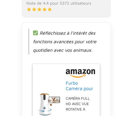
courant. 2)
Note de 4.4 pour 5372 utilisateurs
Téléchargez
l'application
Furbo. 3)
Connectez-vous
au WiFi de votre
Réfléchissez à l’intérêt des
maison. La
caméra pour chien
fonctions avancées pour votre
Furbo 360° utilise
quotidien avec vos animaux.
un cryptage des
données bancaires
pour garantir la
confidentialité de
celles-ci. Activez
la vérification en 2
Furbo
étapes pour
Caméra pour
sécuriser votre
Chien 360° -
compte. Une
CAMÉRA FULL
[CAMÉRA
connexion internet
HD AVEC VUE
BASIQUE]:
en WiFi stable et
ROTATIVE À
Caméra
de qualité est
360°-La
rotative avec