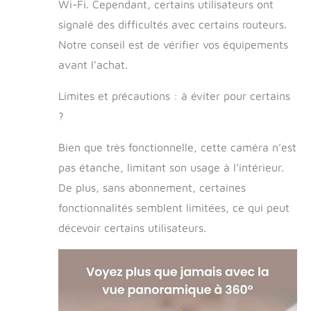
Wi-Fi. Cependant, certains utilisateurs ont
La vision nocturne
signalé des difficultés avec certains routeurs.
en couleur offre
une vision
Notre conseil est de vérifier vos équipements
nocturne
avant l’achat.
améliorée grâce à
la technologie
Limites et précautions : à éviter pour certains
infrarouge pour
voir dans
?
l'obscurité, et
profiter d'une
Bien que très fonctionnelle, cette caméra n’est
vision en couleurs
pas étanche, limitant son usage à l’intérieur.
vives en cas de
faible luminosité.
De plus, sans abonnement, certaines
LANCEMENT DE
fonctionnalités semblent limitées, ce qui peut
FRIANDISES
décevoir certains utilisateurs.
ADJUSTABLE ET
AMUSANT -
Lancez une
gâterie à votre
chien via
l'application