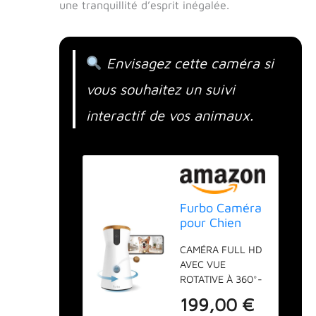
une tranquillité d’esprit inégalée.
Envisagez cette caméra si
vous souhaitez un suivi
interactif de vos animaux.
Furbo Caméra
pour Chien
360° -
CAMÉRA FULL HD
[CAMÉRA
AVEC VUE
BASIQUE]:
ROTATIVE À 360°-
Caméra
La NOUVELLE
rotative avec
199,00 €
caméra pour chien
application,