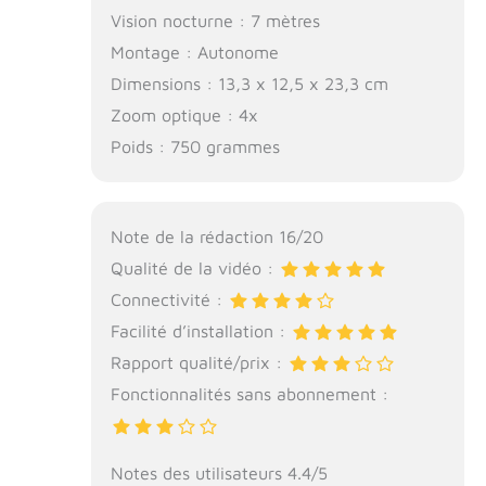
alertes
Vision nocturne : 7 mètres
supplémentaires
Montage : Autonome
comme l'alerte
Dimensions : 13,3 x 12,5 x 23,3 cm
d'activité du
chien, l'alerte de
Zoom optique : 4x
personne, l'alerte
Poids : 750 grammes
d'alarme
CO/fumée et bien
d'autres, pour
détecter les
Note de la rédaction 16/20
urgences et
Qualité de la vidéo :
prévenir les
accidents
Connectivité :
domestiques.
Facilité d’installation :
CONFIGURATION
FACILE EN 3
Rapport qualité/prix :
ÉTAPES ET
Fonctionnalités sans abonnement :
SÉCURISÉ - 1)
Branchez le
cordon USB sur
Notes des utilisateurs 4.4/5
une prise de