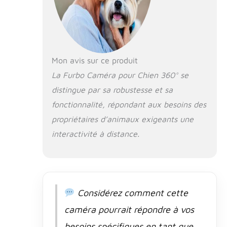
parler à votre
famille et de
distribuer des
friandises à vos
animaux. Sachez
ce qui se passe
Mon avis sur ce produit
dans votre
La Furbo Caméra pour Chien 360° se
maison de
distingue par sa robustesse et sa
n'importe où.
AUDIO
fonctionnalité, répondant aux besoins des
DIRECTIONNELLE
propriétaires d’animaux exigeants une
EN TEMPS RÉEL
ET VISION
interactivité à distance.
NOCTURNE EN
COULEUR -
Entendez et
parlez en toute
transparence
Considérez comment cette
avec les
membres de
caméra pourrait répondre à vos
votre famille et
besoins spécifiques en tant que