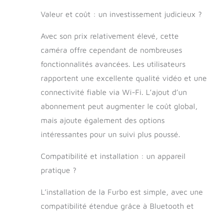
animaux. Sachez
ce qui se passe
Valeur et coût : un investissement judicieux ?
dans votre maison
de n'importe où.
Avec son prix relativement élevé, cette
AUDIO
caméra offre cependant de nombreuses
DIRECTIONNELLE
EN TEMPS RÉEL
fonctionnalités avancées. Les utilisateurs
ET VISION
rapportent une excellente qualité vidéo et une
NOCTURNE EN
connectivité fiable via Wi-Fi. L’ajout d’un
COULEUR -
Entendez et parlez
abonnement peut augmenter le coût global,
en toute
mais ajoute également des options
transparence avec
les membres de
intéressantes pour un suivi plus poussé.
votre famille et
vos animaux
Compatibilité et installation : un appareil
domestiques à la
pratique ?
maison, et réglez
le volume dans
L’installation de la Furbo est simple, avec une
l'application pour
un son clair
compatibilité étendue grâce à Bluetooth et
comme du cristal.