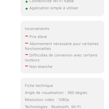
+
Connectivité Wi-Fi fiable
séparation tels
que faire les cent
+
Application simple à utiliser
pas, aboyer ou se
lécher. ALERTES
INTELLIGENTES
EN TEMPS RÉEL -
Inconvénients
Les alertes
–
Prix élevé
intelligentes vous
–
donnent un aperçu
Abonnement nécessaire pour certaines
fiable de ce qui se
fonctionnalités
passe à la maison.
–
Difficultés de connexion avec certains
Le DÉTECTEUR
routeurs
D'ABOIEMENTS de
–
Non étanche
Furbo détecte les
aboiements de
votre chien et
envoie des
Fiche technique
notifications sur
Angle de visualisation : 360 degrés
votre smartphone.
Avec Furbo Dog
Résolution vidéo : 1080p
Nanny, vous
Technologies : Bluetooth, Wi-Fi
obtenez des