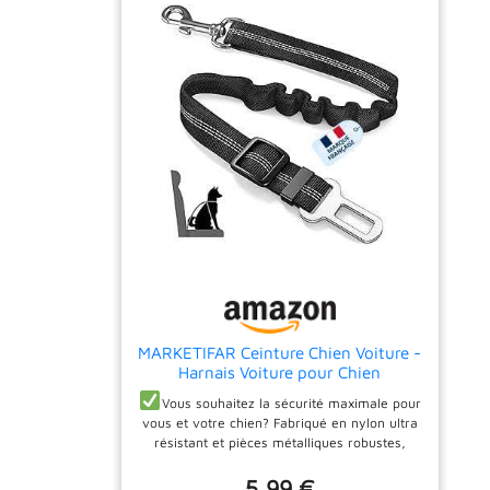
MARKETIFAR Ceinture Chien Voiture -
Harnais Voiture pour Chien
Vous souhaitez la sécurité maximale pour
vous et votre chien? Fabriqué en nylon ultra
résistant et pièces métalliques robustes,
notre ceinture pour Chien protège vos amis à
5,99 €
quatre pattes afin que vous puissiez conduire