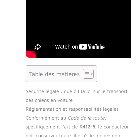
Table des matières
Sécurité légale : que dit la loi sur le transport
des chiens en voiture
Réglementation et responsabilités légales
Conformément au
Code de la route
,
spécifiquement l’article
R412-6
, le conducteur
doit conserver toute liberté de mouvement.