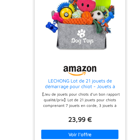
LECHONG Lot de 21 jouets de
démarrage pour chiot - Jouets à
mâcher enrichis avec boîte à jouets
【Jeu de jouets pour chiots d'un bon rapport
pour chien - Jouets de dentition
qualité/prix】Lot de 21 jouets pour chiots
pour chiots de 8 semaines à 12
comprenant 7 jouets en corde, 3 jouets à
semaines - Pour jouer et dresser les
mâcher en caoutchouc, 2 jouets en peluche,
1 ballon de football, 1 balle de friandise, 1
23,99 €
disque volant, 1 cloche d'entraînement, 3
rouleaux de sacs à crottes, 1 distributeur de
sacs à crottes et 1 boîte carrée pliable pour
l'organisation des jouets pour chiens