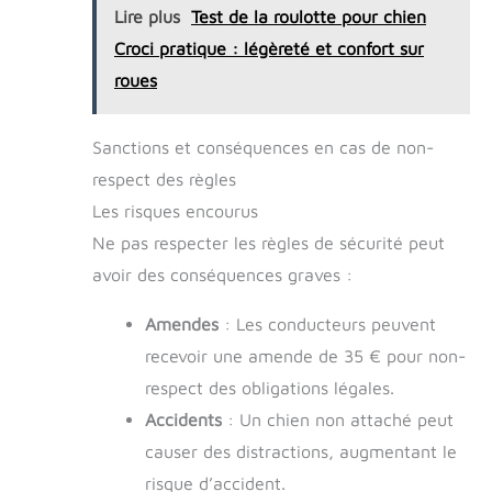
pour les petits chiens et chiots】Jolis jouets
Lire plus
Test de la roulotte pour chien
colorés et attrayants. La taille des jouets à
mâcher pour chiot est parfaite pour votre
Croci pratique : légèreté et confort sur
chiot. Votre chien ne sera pas seul lorsque
roues
vous sortez et ne mordra pas vos meubles,
garde également votre maison bien rangée.
【Jouets satisfaits pour chiots】Nous
sommes certains que votre chien va adorer
Sanctions et conséquences en cas de non-
ces jouets pour petits chiens. Si vous avez
respect des règles
des questions sur les produits, n'hésitez pas
à nous contacter, nous serons toujours prêts
Les risques encourus
à vous servir.
Ne pas respecter les règles de sécurité peut
avoir des conséquences graves :
Amendes
: Les conducteurs peuvent
recevoir une amende de 35 € pour non-
respect des obligations légales.
Accidents
: Un chien non attaché peut
causer des distractions, augmentant le
risque d’accident.