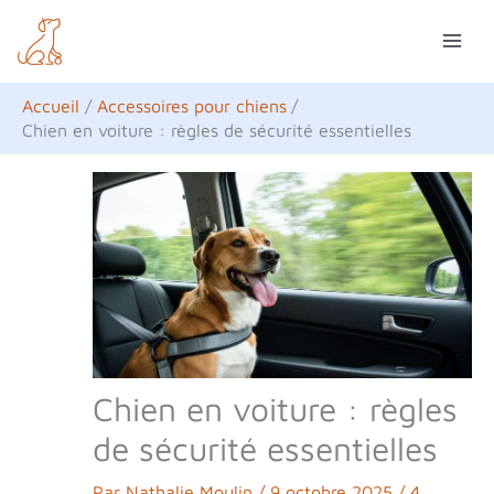
Aller
R
au
e
contenu
c
Accueil
Accessoires pour chiens
h
Chien en voiture : règles de sécurité essentielles
e
r
c
h
e
r
Chien en voiture : règles
de sécurité essentielles
Par
Nathalie Moulin
/
9 octobre 2025
/
4