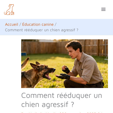
Aller
R
au
e
contenu
c
Accueil
Éducation canine
h
Comment rééduquer un chien agressif ?
e
r
c
h
e
r
Comment rééduquer un
chien agressif ?