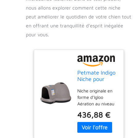
nous allons explorer comment cette niche
peut améliorer le quotidien de votre chien tout
en offrant une tranquillité d’esprit inégalée
pour vous.
Petmate Indigo
Niche pour
Chien en
Niche originale en
W/Microbande
forme d’Igloo
Taille XL
Aération au niveau
du toit permettant
436,88 €
une circulation de
l’air Doté de la
protection anti-
microbe MICROBAN