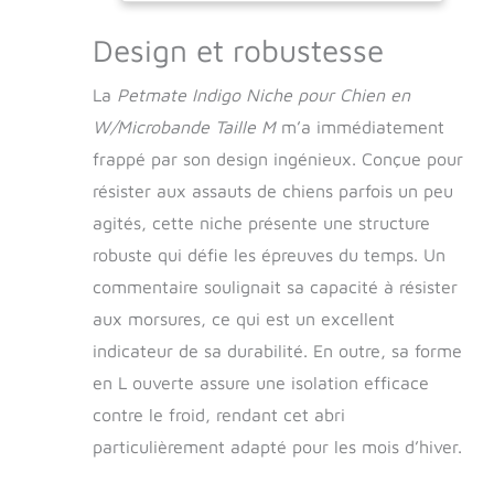
Isolation thermique
optimale
Design et robustesse
permettant de
garder votre chien
La
Petmate Indigo Niche pour Chien en
au frais en été
W/Microbande Taille M
m’a immédiatement
(-3°C) et au chaud
en hiver (+3°C)
frappé par son design ingénieux. Conçue pour
résister aux assauts de chiens parfois un peu
agités, cette niche présente une structure
robuste qui défie les épreuves du temps. Un
commentaire soulignait sa capacité à résister
aux morsures, ce qui est un excellent
indicateur de sa durabilité. En outre, sa forme
en L ouverte assure une isolation efficace
contre le froid, rendant cet abri
particulièrement adapté pour les mois d’hiver.