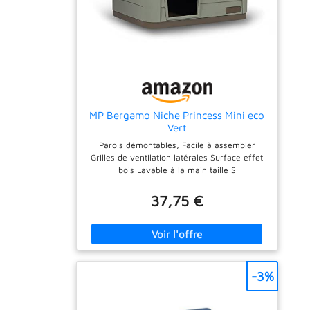
permettant à l'eau sale de s'écouler
facilement pour un entretien sans effort.
SPÉCIFICATIONS : Dimensions totales : 88L x
79l x 89H cm. Montage facile nécessaire.
MP Bergamo Niche Princess Mini eco
Vert
Parois démontables, Facile à assembler
Grilles de ventilation latérales Surface effet
bois Lavable à la main taille S
37,75 €
-3%