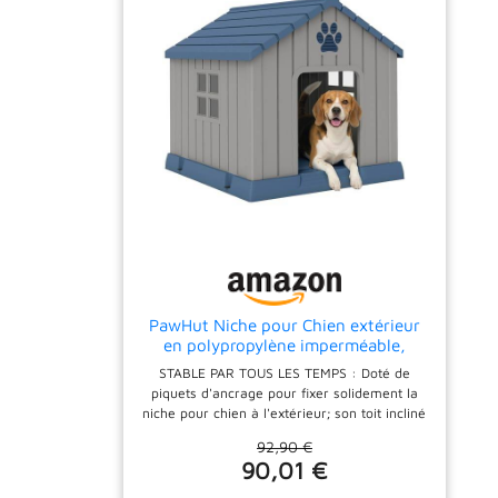
PawHut Niche pour Chien extérieur
en polypropylène imperméable,
ventilé, Ultra Facile à Assembler,
STABLE PAR TOUS LES TEMPS : Doté de
Maison Chien extérieur, Plancher
piquets d'ancrage pour fixer solidement la
surélevée et bouches d'aération,
niche pour chien à l'extérieur; son toit incliné
Jardin, terrasse, intérieur, Gris
laisse glisser la pluie, tandis que le socle
92,90 €
surélevé empêche l'eau de pénétrer — fini
90,01 €
les pattes mouillées ! PRÊTE POUR
L'EXTÉRIEUR : Fabriqué en plastique léger