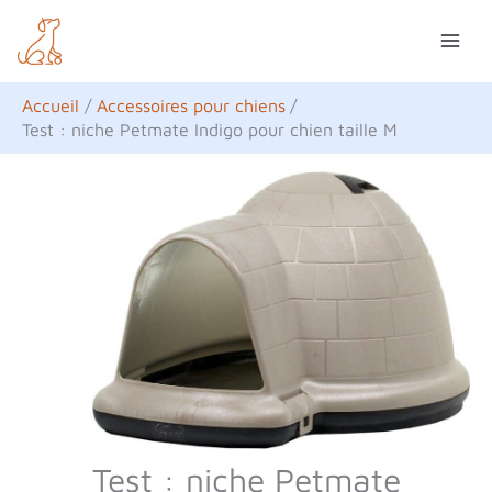
Aller
R
au
e
contenu
c
Accueil
Accessoires pour chiens
h
Test : niche Petmate Indigo pour chien taille M
e
r
c
h
e
r
Test : niche Petmate