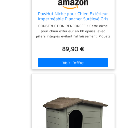
PawHut Niche pour Chien Extérieur
Imperméable Plancher Surélevé Gris
Clair
CONSTRUCTION RENFORCÉE : Cette niche
pour chien extérieur en PP épaissi avec
piliers intégrés évitant l'affaissement. Piquets
inclus garantissent stabilité et résistance au
vent, offrant à votre animal un abri extérieur
89,90 €
solide et robuste. INTÉRIEUR SPACIEUX :
Cette niche pour chien convient aux chiens
jusqu'à 30 kg et 60 cm, comme Labradors et
Goldens. Espace suffisant pour se tenir
debout, se retourner, s'étirer, assurant
confort quotidien optimal. CONFORT TOUTES
SAISONS : La maison pour chien avec une
base surélevée de 5 cm protège contre
l'humidité; toit incliné évacue l'eau. Évents en
patte assurent ventilation constante,
garantissant espace sec toute l'année. FACILE
À NETTOYER : La maison pour chien avec
une surface lisse en PP est simple à nettoyer.
Grâce aux trous de drainage intégrés, il est
possible de rincer directement l'intérieur,