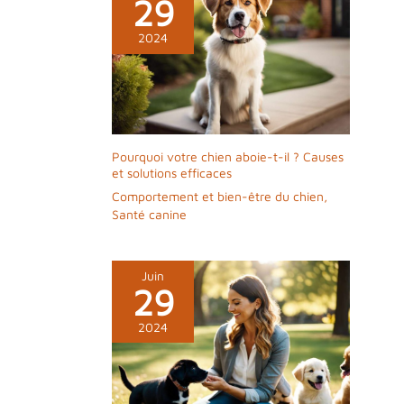
29
2024
Pourquoi votre chien aboie-t-il ? Causes
et solutions efficaces
Comportement et bien-être du chien
,
Santé canine
Juin
29
2024