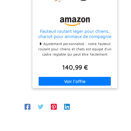
Fauteuil roulant léger pour chiens,
chariot pour animaux de compagnie
réglable pour pattes arrière, chariot
❥ Ajustement personnalisé : notre fauteuil
d'aide à la mobilité du chien avec
roulant pour chiens et chats est équipé d'un
roues pour chiots blessés de 9 à 14
cadre réglable qui peut être facilement
kg (M/L)
personnalisé pour s'adapter à la hauteur, à la
longueur et à la largeur des animaux de
140,99 €
compagnie de petite et moyenne
taille.Convient aux chiots de 9 à 14 kg
Confortable et respirant : notre design de
gilet tout-en-un est facile à mettre et à
enlever et le tissu en maille poreuse offre
une excellente respirabilité et un ajustement
confortable pour votre animal de compagnie.
Installation sans problème : installer notre
fauteuil roulant pour chiens et chats est un
jeu d'enfant grâce à nos instructions claires
et concises et à notre tutoriel vidéo
d'installation intuitif. Vous aurez votre ami à