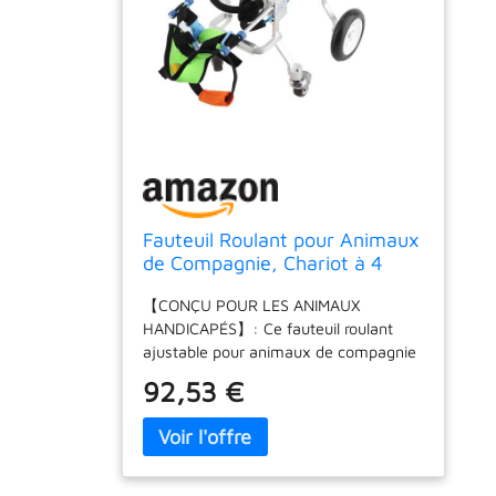
Fauteuil Roulant pour Animaux
de Compagnie, Chariot à 4
Roues pour Chariot de
【CONÇU POUR LES ANIMAUX
réadaptation de l'avant-Patte
HANDICAPÉS】: Ce fauteuil roulant
Ajustable pour
ajustable pour animaux de compagnie
Chaton/poméranie/Autre Petit
est conçu pour les animaux
Chien
92,53 €
domestiques handicapés, il aide les
animaux souffrant de blessures aux
pattes arrière ou les animaux
handicapés à marcher. Il peut soulager
la douleur de votre animal bien-aimé