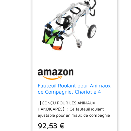
Fauteuil Roulant pour Animaux
de Compagnie, Chariot à 4
Roues pour Chariot de
【CONÇU POUR LES ANIMAUX
réadaptation de l'avant-Patte
HANDICAPÉS】: Ce fauteuil roulant
Ajustable pour
ajustable pour animaux de compagnie
Chaton/poméranie/Autre Petit
est conçu pour les animaux
Chien
92,53 €
domestiques handicapés, il aide les