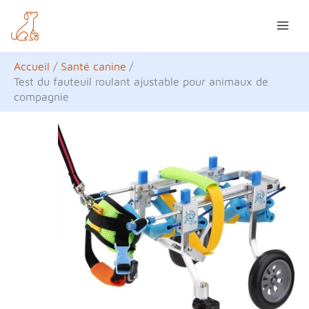
Aller
R
au
e
contenu
c
Accueil
Santé canine
h
Test du fauteuil roulant ajustable pour animaux de
compagnie
e
r
c
h
e
r