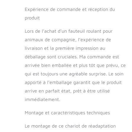
qui ne marche pas correctement
Expérience de commande et réception du
【DÉMONTAGE ET ASSEMBLAGE】: La
chaise roulante pour animaux de
produit
compagnie a besoin de clients à
assembler eux-mêmes, simple, facile
Lors de l’achat d’un fauteuil roulant pour
à transporter et à stocker. La hauteur,
animaux de compagnie, l’expérience de
la largeur et la longueur du fauteuil
livraison et la première impression au
roulant pour chat peuvent être
réglables, il peut s'adapter à votre
déballage sont cruciales. Ma commande est
animal dans certaines limites 【 ET
arrivée bien emballée et plus tôt que prévu, ce
LÉGER】: La chaise roulante pour les
pattes arrière pour animaux de
qui est toujours une agréable surprise. Le soin
compagnie est fabriquée en alliage
apporté à l’emballage garantit que le produit
d'aluminium léger, a une longue durée
arrive en parfait état, prêt à être utilisé
de vie. Non seulement anti-usure et
anti-salissant, mais également difficile
immédiatement.
à rouiller et à utiliser. 【FACILES ET
PRATIQUE】: La structure légère et
Montage et caractéristiques techniques
amovible de ce chariot pour chien à
support complet est pratique à
Le montage de ce chariot de réadaptation
transporter et à ranger. Conception de