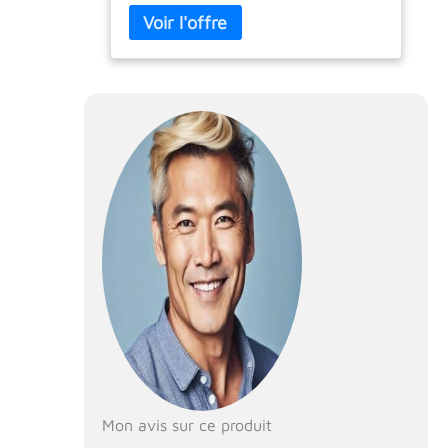
animaux souffrant de blessures aux
pattes arrière ou les animaux
handicapés à marcher. Il peut soulager
la douleur de votre animal bien-aimé
qui ne marche pas correctement
【DÉMONTAGE ET ASSEMBLAGE】: La
chaise roulante pour animaux de
compagnie a besoin de clients à
assembler eux-mêmes, simple, facile
à transporter et à stocker. La hauteur,
la largeur et la longueur du fauteuil
roulant pour chat peuvent être
réglables, il peut s'adapter à votre
animal dans certaines limites 【 ET
LÉGER】: La chaise roulante pour les
pattes arrière pour animaux de
compagnie est fabriquée en alliage
d'aluminium léger, a une longue durée
de vie. Non seulement anti-usure et
anti-salissant, mais également difficile
Mon avis sur ce produit
à rouiller et à utiliser. 【FACILES ET