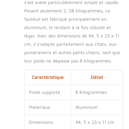
s’est avéré particulièrement simple et rapide.
la boucle sur la sangle, vous pouvez
accrocher une corde de traction sur la
Pesant seulement 2, 08 kilogrammes, ce
boucle, ce qui peut éviter la perte de
fauteuil est fabriqué principalement en
l'animal et très pratique 100%】- Taille
et emballage: Il s'agit d' fauteuil
aluminium, le rendant à la fois robuste et
roulant XXS à 2 roues, chaton,
léger. Avec des dimensions de 44, 5 x 23 x 11
poméranien et autres petits chiens. Si
cm, il s’adapte parfaitement aux chats, aux
vous avez des questions sur nos
produits lors de l'utilisation, n'hésitez
poméraniens et autres petits chiens, tant que
pas à contacter notre service client
leur poids ne dépasse pas 8 kilogrammes.
24/7, 7 jours sur 7, nous mettons à
votre disposition assistant
professionnel.
Caractéristique
Détail
Poids supporté
8 Kilogrammes
Matériaux
Aluminium
Dimensions
44, 5 x 23 x 11 cm