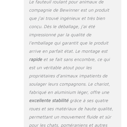
PRATIQUE】: La structure légère et
Le fauteuil roulant pour animaux de
amovible de ce chariot pour chien à
compagnie de Bewinner est un produit
support complet est pratique à
que j’ai trouvé ingénieux et très bien
transporter et à ranger. Conception de
la boucle sur la sangle, vous pouvez
conçu. Dès le déballage, j’ai été
accrocher une corde de traction sur la
impressionné par la qualité de
boucle, ce qui peut éviter la perte de
l'animal et très pratique 100%】- Taille
l’emballage qui garantit que le produit
et emballage: Il s'agit d' fauteuil
arrive en parfait état. Le montage est
roulant XXS à 2 roues, chaton,
rapide
et se fait sans encombre, ce qui
poméranien et autres petits chiens. Si
vous avez des questions sur nos
est un véritable atout pour les
produits lors de l'utilisation, n'hésitez
propriétaires d’animaux impatients de
pas à contacter notre service client
24/7, 7 jours sur 7, nous mettons à
soulager leurs compagnons. Le chariot,
votre disposition assistant
fabriqué en aluminium léger, offre une
professionnel.
excellente stabilité
grâce à ses quatre
roues et ses matériaux de haute qualité,
permettant un mouvement fluide et sûr
pour les chats, poméraniens et autres