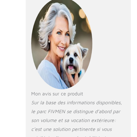
Parc pour
si elle est
chiens
exposée à
l'extérieur
pendant une
longue période,
elle reste aussi
solide que neuve
Toit pare-soleil :
La cage pour
chien est équipée
d'un toit étanche
en matériau PE
résistant aux UV
et aux
Mon avis sur ce produit
intempéries, qui
Sur la base des informations disponibles,
protège vos
animaux de
le parc FIVMEN se distingue d’abord par
compagnie de la
son volume et sa vocation extérieure:
pluie, des rayons
UV, de la neige
c’est une solution pertinente si vous
et d'autres