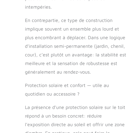
fermement au sol
intempéries.
Facile à installer :
livré avec des
En contrepartie, ce type de construction
instructions
implique souvent un ensemble plus lourd et
détaillées et tous
les accessoires,
plus encombrant à déplacer. Dans une logique
peut être
d’installation semi-permanente (jardin, chenil,
facilement monté
cour), c’est plutôt un avantage: la stabilité est
ou démonté sans
outil professionnel,
meilleure et la sensation de robustesse est
facile à
généralement au rendez-vous.
transporter, à
déplacer et à
Protection solaire et confort — utile au
ranger Espace
extra large : la
quotidien ou accessoire ?
cage pour chien
est disponible en
La présence d’une protection solaire sur le toit
plusieurs tailles et
répond à un besoin concret: réduire
l'espace dans la
cage est
l’exposition directe au soleil et offrir une zone
spacieux, ce qui