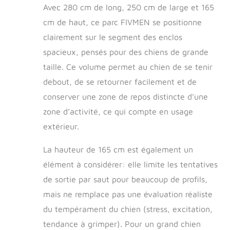
si elle est exposée
Avec 280 cm de long, 250 cm de large et 165
à l'extérieur
cm de haut, ce parc FIVMEN se positionne
pendant une
clairement sur le segment des enclos
longue période,
elle reste aussi
spacieux, pensés pour des chiens de grande
solide que neuve
taille. Ce volume permet au chien de se tenir
Toit pare-soleil :
La cage pour
debout, de se retourner facilement et de
chien est équipée
conserver une zone de repos distincte d’une
d'un toit étanche
zone d’activité, ce qui compte en usage
en matériau PE
résistant aux UV
extérieur.
et aux
intempéries, qui
La hauteur de 165 cm est également un
protège vos
élément à considérer: elle limite les tentatives
animaux de
compagnie de la
de sortie par saut pour beaucoup de profils,
pluie, des rayons
mais ne remplace pas une évaluation réaliste
UV, de la neige et
du tempérament du chien (stress, excitation,
d'autres facteurs
météorologiques,
tendance à grimper). Pour un grand chien