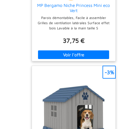
MP Bergamo Niche Princess Mini eco
fermement au
Vert
sol Facile à
installer : livré
Parois démontables, Facile à assembler
Grilles de ventilation latérales Surface effet
avec des
bois Lavable à la main taille S
instructions
détaillées et tous
37,75 €
les accessoires,
peut être
facilement
monté ou
démonté sans
-3%
outil
professionnel,
facile à
transporter, à
déplacer et à
ranger Espace
extra large : la
cage pour chien
est disponible en
plusieurs tailles