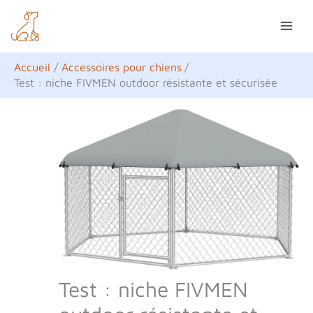
Aller
R
au
e
contenu
c
Accueil
Accessoires pour chiens
h
Test : niche FIVMEN outdoor résistante et sécurisée
e
r
c
h
e
r
Test : niche FIVMEN