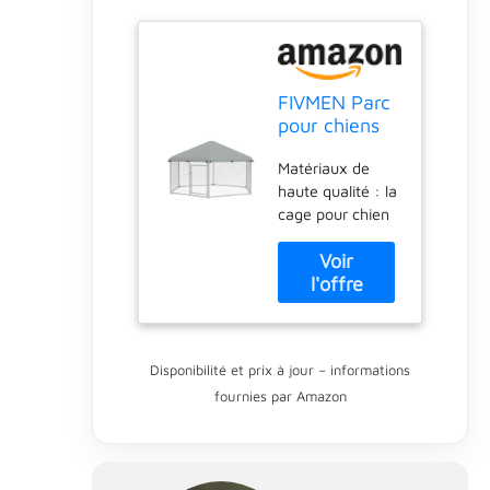
FIVMEN Parc
pour chiens
extérieur
Matériaux de
280x250x165
haute qualité : la
cm Grand
cage pour chien
cage pour
dispose d'une
chiens Niche
structure robuste
pour chiens
et durable en
Niche pour
acier galvanisé,
chiens en
associée à des
acier
pièces en
galvanisé
Disponibilité et prix à jour – informations
plastique
avec
fournies par Amazon
durables, avec
protection
une excellente
solaire Toit et
résistance à la
porte
rouille et à la
verrouillable
corrosion, même