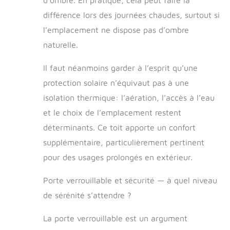
d’ombre. En pratique, cela peut faire la
permet au chien
différence lors des journées chaudes, surtout si
de se déplacer, de
jouer et de se
l’emplacement ne dispose pas d’ombre
reposer librement
naturelle.
sans restreindre sa
nature tout en
Il faut néanmoins garder à l’esprit qu’une
assurant la
ventilation
protection solaire n’équivaut pas à une
isolation thermique: l’aération, l’accès à l’eau
et le choix de l’emplacement restent
déterminants. Ce toit apporte un confort
supplémentaire, particulièrement pertinent
pour des usages prolongés en extérieur.
Porte verrouillable et sécurité — à quel niveau
de sérénité s’attendre ?
La porte verrouillable est un argument