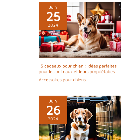
Juin
25
2024
15 cadeaux pour chien : idées parfaites
pour les animaux et leurs propriétaires
Accessoires pour chiens
Juin
26
2024