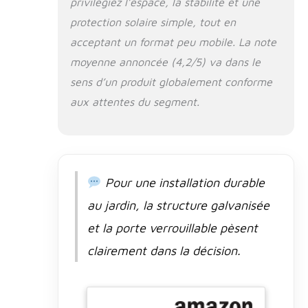
privilégiez l’espace, la stabilité et une
facteurs
protection solaire simple, tout en
météorologiques,
offrant ainsi à
acceptant un format peu mobile. La note
votre chien une
moyenne annoncée (4,2/5) va dans le
protection
complète contre
sens d’un produit globalement conforme
les éléments
aux attentes du segment.
Protection de
sécurité :
Structure en tube
d'acier épaissi,
soudée
Pour une installation durable
solidement, le
verrou de la porte
au jardin, la structure galvanisée
dispose d'un
double design de
et la porte verrouillable pèsent
protection pour
clairement dans la décision.
empêcher les
chiens malins de
s'échapper, et le
fond est équipé