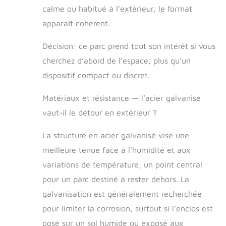
offrant ainsi à
calme ou habitué à l’extérieur, le format
votre chien une
protection
apparaît cohérent.
complète contre
les éléments
Décision: ce parc prend tout son intérêt si vous
Protection de
cherchez d’abord de l’espace, plus qu’un
sécurité :
dispositif compact ou discret.
Structure en tube
d'acier épaissi,
soudée
Matériaux et résistance — l’acier galvanisé
solidement, le
vaut-il le détour en extérieur ?
verrou de la porte
dispose d'un
La structure en acier galvanisé vise une
double design de
meilleure tenue face à l’humidité et aux
protection pour
empêcher les
variations de température, un point central
chiens malins de
pour un parc destiné à rester dehors. La
s'échapper, et le
fond est équipé de
galvanisation est généralement recherchée
trous pour les
pour limiter la corrosion, surtout si l’enclos est
clous de sol afin
posé sur un sol humide ou exposé aux
de le fixer