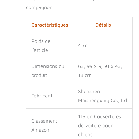
rangement】La
compagnon.
fenêtre en maille du
hamac pour chien
assure une bonne
Caractéristiques
Détails
circulation de l'air,
garde votre chien au
Poids de
frais et vous permet
4 kg
d'observer
l’article
facilement son
comportement et
Dimensions du
62, 99 x 9, 91 x 43,
son humeur. Cela
peut réduire
produit
18 cm
l'anxiété lorsqu'il
vous voit à travers
Shenzhen
la fenêtre. La
Fabricant
Maishengxing Co., ltd
fenêtre
d'observation en
maille agit comme
115 en Couvertures
une barrière qui
Classement
de voiture pour
empêche votre
Amazon
animal de
chiens