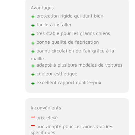
chien, d'attacher la
Avantages
sangle réglable à
+
protection rigide qui tient bien
l'appui-tête de la
+
voiture et d'insérer
facile à installer
le support de siège
+
très stable pour les grands chiens
dans le siège. Notre
+
bonne qualité de fabrication
tapis peut être plié
pour le rangement
+
bonne circulation de l’air grâce à la
et est livré avec une
maille
boîte et un sac de
+
adapté à plusieurs modèles de voitures
rangement, ce qui
+
couleur esthétique
facilite le transport
lors des sorties à
+
excellent rapport qualité-prix
l'extérieur.
Inconvénients
–
prix élevé
–
non adapté pour certaines voitures
spécifiques