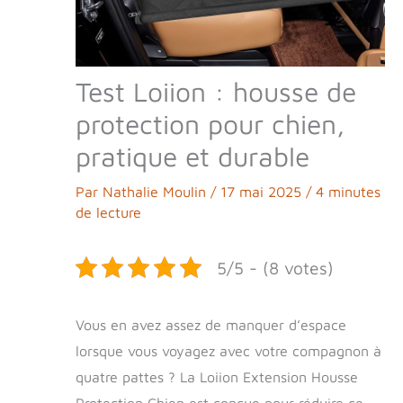
Test Loiion : housse de
protection pour chien,
pratique et durable
Par
Nathalie Moulin
/
17 mai 2025
/
4 minutes
de lecture
5/5 - (8 votes)
Vous en avez assez de manquer d’espace
lorsque vous voyagez avec votre compagnon à
quatre pattes ? La Loiion Extension Housse
Protection Chien est conçue pour réduire ce