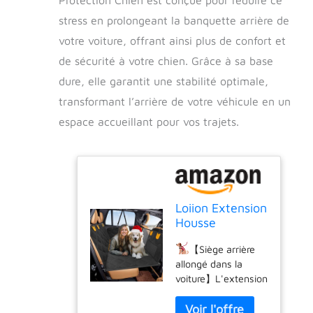
stress en prolongeant la banquette arrière de
votre voiture, offrant ainsi plus de confort et
de sécurité à votre chien. Grâce à sa base
dure, elle garantit une stabilité optimale,
transformant l’arrière de votre véhicule en un
espace accueillant pour vos trajets.
Loiion Extension
Housse
Protection
【Siège arrière
Chien, Base
allongé dans la
Dure Siège
voiture】L'extension
D'auto,
de siège arrière pour
Prolonge la
chiens transforme
Banquette