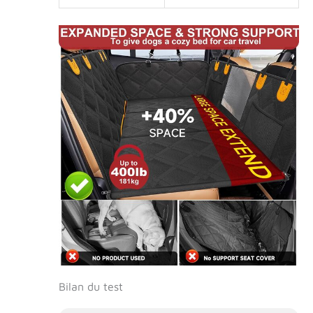
compagnie de
sauter en avant
pendant le trajet et
de vous distraire.
Vous pouvez ranger
la nourriture et les
jouets de votre
chien dans des sacs
de rangement.
【Une taille unique
pour la plupart des
voitures】Mesures
du hamac de voiture
pour chiens :
environ 127 cm x
62,5 cm. S'adapte à
la plupart des
modèles standard
de voitures, de
camions et de SUV.
Bilan du test
Il suffit d'ouvrir la
couverture pour