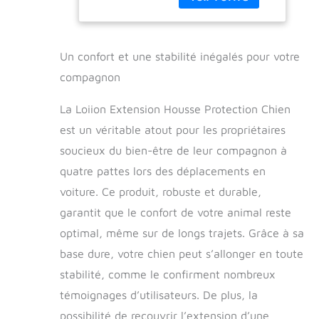
tout l'espace du
Arrière et
siège arrière en une
Donne Plus de
surface de
Place, Noir
couchage pour votre
Un confort et une stabilité inégalés pour votre
chien. Avec trois
compagnon
plaques creuses
solides intégrées, le
La Loiion Extension Housse Protection Chien
siège arrière se
est un véritable atout pour les propriétaires
transforme en lit de
voiture, élargissant
soucieux du bien-être de leur compagnon à
l'espace à l'arrière
quatre pattes lors des déplacements en
de votre voiture et
permettant à votre
voiture. Ce produit, robuste et durable,
chien de voyager
garantit que le confort de votre animal reste
confortablement et
optimal, même sur de longs trajets. Grâce à sa
agréablement！
Votre chien sera
base dure, votre chien peut s’allonger en toute
désormais heureux
stabilité, comme le confirment nombreux
de vous
accompagner en
témoignages d’utilisateurs. De plus, la
voiture ! Protège
possibilité de recouvrir l’extension d’une