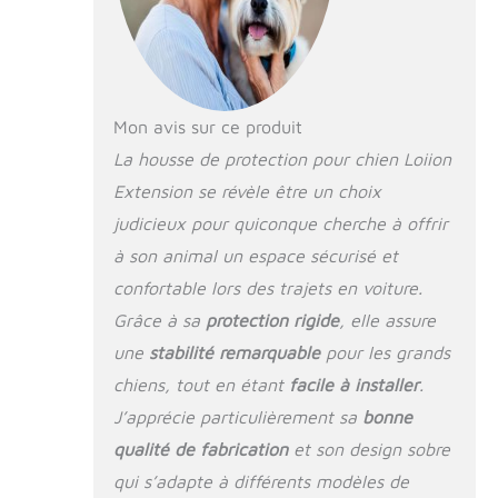
chien de voyager
confortablement et
agréablement！
Votre chien sera
désormais heureux
de vous
Mon avis sur ce produit
accompagner en
La housse de protection pour chien Loiion
voiture ! Protège
Extension se révèle être un choix
entièrement votre
siège de voiture
judicieux pour quiconque cherche à offrir
contre les rayures,
à son animal un espace sécurisé et
la saleté et les bave
d'animaux
confortable lors des trajets en voiture.
domestiques.
Grâce à sa
protection rigide
, elle assure
【Prévenir les
une
stabilité remarquable
pour les grands
chutes de votre
chien】Pendant le
chiens, tout en étant
facile à installer
.
trajet, votre chien
J’apprécie particulièrement sa
bonne
peut facilement
tomber du siège
qualité de fabrication
et son design sobre
arrière si vous
qui s’adapte à différents modèles de
freinez en urgence