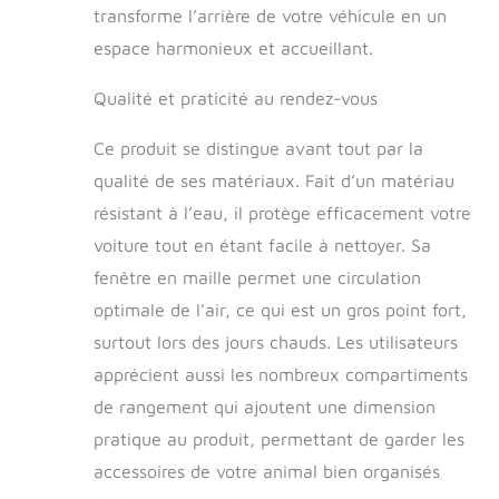
transforme l’arrière de votre véhicule en un
sol. La housse de
siège arrière offre
espace harmonieux et accueillant.
une protection
intégrale de la
Qualité et praticité au rendez-vous
portière de la
voiture, elle est
Ce produit se distingue avant tout par la
durable et les
qualité de ses matériaux. Fait d’un matériau
coutures résistantes
empêchent les
résistant à l’eau, il protège efficacement votre
pattes du chien de
voiture tout en étant facile à nettoyer. Sa
se déchirer.
fenêtre en maille permet une circulation
【Waterproof and
easy to clean】La
optimale de l’air, ce qui est un gros point fort,
housse de siège
surtout lors des jours chauds. Les utilisateurs
arrière pour chien
apprécient aussi les nombreux compartiments
est imperméable et
facile à nettoyer
de rangement qui ajoutent une dimension
lorsqu'elle se salit,
pratique au produit, permettant de garder les
de sorte que vous
n'aurez pas à vous
accessoires de votre animal bien organisés
soucier de votre