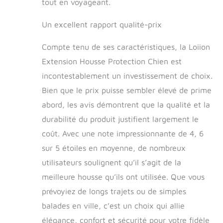
tout en voyageant.
chien revenant de la
boue ou de la plage.
Un excellent rapport qualité-prix
Le hamac de voiture
pour chien a une
Compte tenu de ses caractéristiques, la Loiion
conception
antidérapante des
Extension Housse Protection Chien est
deux côtés afin que
incontestablement un investissement de choix.
le chien ne glisse
Bien que le prix puisse sembler élevé de prime
pas lorsqu'il campe
dans la voiture,
abord, les avis démontrent que la qualité et la
assurant la sécurité
durabilité du produit justifient largement le
de votre animal de
compagnie.
coût. Avec une note impressionnante de 4, 6
Remarque : veuillez
sur 5 étoiles en moyenne, de nombreux
retirer la plaque de
utilisateurs soulignent qu’il s’agit de la
bois lors du
nettoyage !
meilleure housse qu’ils ont utilisée. Que vous
【Fenêtre
prévoyiez de longs trajets ou de simples
d'observation en
balades en ville, c’est un choix qui allie
maille et
compartiments de
élégance, confort et sécurité pour votre fidèle