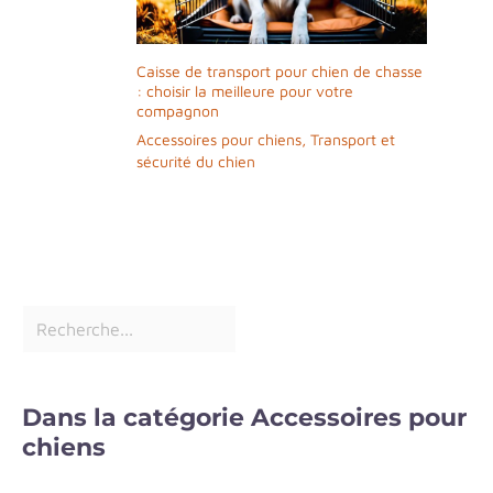
et est livré avec une
boîte et un sac de
rangement, ce qui
Caisse de transport pour chien de chasse
facilite le transport
: choisir la meilleure pour votre
lors des sorties à
compagnon
l'extérieur.
Accessoires pour chiens
,
Transport et
sécurité du chien
Dans la catégorie Accessoires pour
chiens