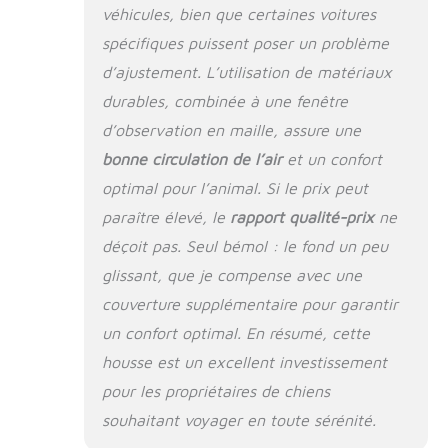
véhicules, bien que certaines voitures
ou si votre chien est
insolent et actif. Le
spécifiques puissent poser un problème
lit de voyage pour
d’ajustement. L’utilisation de matériaux
chien en voiture
durables, combinée à une fenêtre
vous aide à résoudre
ce problème en
d’observation en maille, assure une
empêchant votre
bonne circulation de l’air
et un confort
chien de quitter le
sol. La housse de
optimal pour l’animal. Si le prix peut
siège arrière offre
paraître élevé, le
rapport qualité-prix
ne
une protection
déçoit pas. Seul bémol : le fond un peu
intégrale de la
portière de la
glissant, que je compense avec une
voiture, elle est
couverture supplémentaire pour garantir
durable et les
un confort optimal. En résumé, cette
coutures résistantes
empêchent les
housse est un excellent investissement
pattes du chien de
pour les propriétaires de chiens
se déchirer.
【Waterproof and
souhaitant voyager en toute sérénité.
easy to clean】La