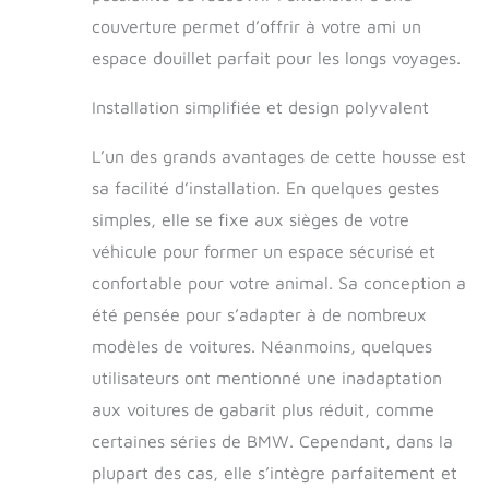
entièrement votre
couverture permet d’offrir à votre ami un
siège de voiture
contre les rayures,
espace douillet parfait pour les longs voyages.
la saleté et les bave
d'animaux
Installation simplifiée et design polyvalent
domestiques.
【Prévenir les
L’un des grands avantages de cette housse est
chutes de votre
sa facilité d’installation. En quelques gestes
chien】Pendant le
trajet, votre chien
simples, elle se fixe aux sièges de votre
peut facilement
véhicule pour former un espace sécurisé et
tomber du siège
confortable pour votre animal. Sa conception a
arrière si vous
freinez en urgence
été pensée pour s’adapter à de nombreux
ou si votre chien est
modèles de voitures. Néanmoins, quelques
insolent et actif. Le
lit de voyage pour
utilisateurs ont mentionné une inadaptation
chien en voiture
aux voitures de gabarit plus réduit, comme
vous aide à résoudre
certaines séries de BMW. Cependant, dans la
ce problème en
empêchant votre
plupart des cas, elle s’intègre parfaitement et
chien de quitter le