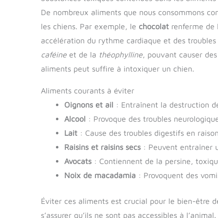
De nombreux aliments que nous consommons cont
les chiens. Par exemple, le
chocolat
renferme de 
accélération du rythme cardiaque et des troubles 
caféine
et de la
théophylline
, pouvant causer des
aliments peut suffire à intoxiquer un chien.
Aliments courants à éviter
Oignons et ail
: Entraînent la destruction d
Alcool
: Provoque des troubles neurologiques
Lait
: Cause des troubles digestifs en raison
Raisins et raisins secs
: Peuvent entraîner u
Avocats
: Contiennent de la persine, toxiqu
Noix de macadamia
: Provoquent des vomis
Éviter ces aliments est crucial pour le bien-être 
s’assurer qu’ils ne sont pas accessibles à l’animal.