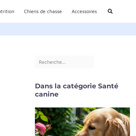
R
Rechercher
trition
Chiens de chasse
Accessoires
e
c
h
e
r
c
h
e
Dans la catégorie Santé
r
canine