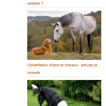
caresser ?
Cohabitation chiens et chevaux : astuces et
conseils