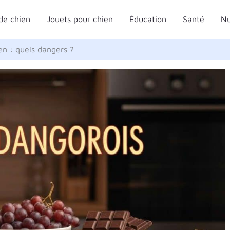
de chien
Jouets pour chien
Éducation
Santé
Nu
en : quels dangers ?