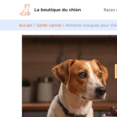
Aller
La boutique du chien
Races 
au
contenu
Accueil
Santé canine
Aliments toxiques pour chi