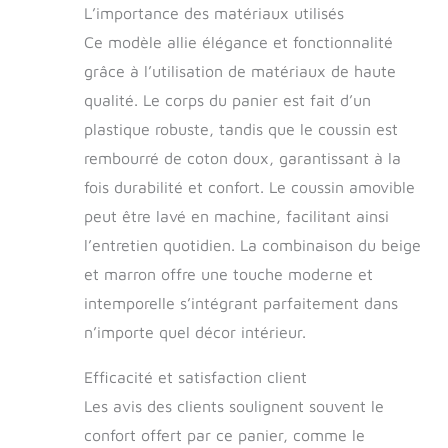
L’importance des matériaux utilisés
d'humidité
PRATIQUE ET
Ce modèle allie élégance et fonctionnalité
POLYVALENT: le
grâce à l’utilisation de matériaux de haute
corbeille pour chien
qualité. Le corps du panier est fait d’un
peut être nettoyé
rapidement sans
plastique robuste, tandis que le coussin est
effort, il convient
rembourré de coton doux, garantissant à la
aux animaux de
fois durabilité et confort. Le coussin amovible
tout âge et de toute
taille. La couverture
peut être lavé en machine, facilitant ainsi
matelassée est
l’entretien quotidien. La combinaison du beige
amovible et lavable
en machine à basse
et marron offre une touche moderne et
température, 30°
intemporelle s’intégrant parfaitement dans
CHOISISSEZ LA
n’importe quel décor intérieur.
BONNE TAILLE :
pour choisir le bon
Efficacité et satisfaction client
modèle, mesurez le
dos du chien de la
Les avis des clients soulignent souvent le
racine du cou à celle
confort offert par ce panier, comme le
de la queue, ajoutez