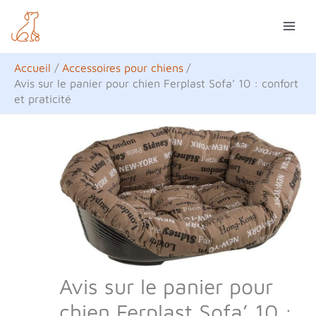
Aller
R
au
e
contenu
c
Accueil
Accessoires pour chiens
h
Avis sur le panier pour chien Ferplast Sofa’ 10 : confort
et praticité
e
r
c
h
e
r
Avis sur le panier pour
chien Ferplast Sofa’ 10 :