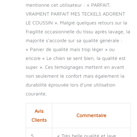
20 %. Comparer la
mentionne cet utilisateur : « PARFAIT.
mesure obtenue
VRAIMENT PARFAIT MES TECKELS ADORENT
avec la longueur
LE COUSSIN ». Malgré quelques retours sur la
interne de la
doublure
fragilité occasionnelle du tissu après lavage, la
DIMENSIONS : Sofà
majorité s’accorde sur sa qualité générale :
10 est un panier
pour chiens de taille
« Panier de qualité mais trop léger » ou
moyenne à grande.
encore « Le chien se sent bien, la qualité est
Dimensions totales
super ». Ces témoignages mettent en avant
: 96 x 71 x h 32 cm.
Les dimensions
non seulement le confort mais également la
utiles pour votre
durabilité éprouvée lors d’une utilisation
animal de
courante.
compagnie sont :
66 cm de long x 42
cm de large.
Avis
Également
Commentaire
disponible dans
Clients
d'autres tailles
5
« Très belle qualité et lave