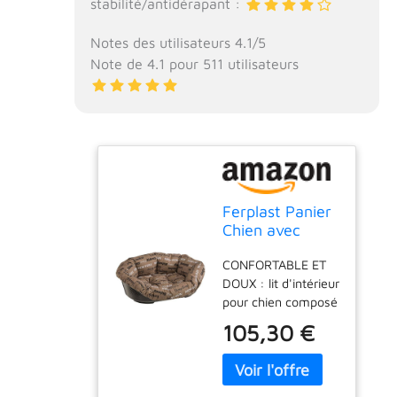
stabilité/antidérapant :
Notes des utilisateurs 4.1/5
Note de 4.1 pour 511 utilisateurs
Ferplast Panier
Chien avec
Coussin SOFA'
CONFORTABLE ET
10 en Coton
DOUX : lit d'intérieur
Lavable, Lit
pour chien composé
pour Chien en
d'une base en
Plastique
105,30 €
plastique et d'un
Rembourré,
coussin rembourré,
Corbeille en
en coton doux. La
Plastique et
couverture a un