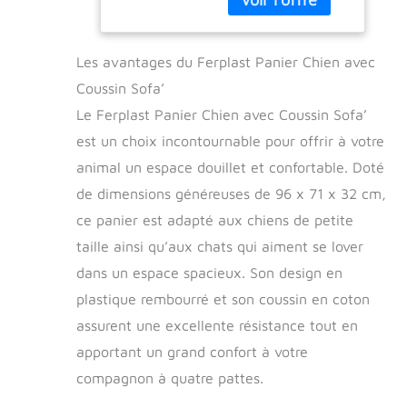
en coton doux. La
Plastique et
couverture a un
Coussin pour
cordon élastique,
Chien, Fond
Les avantages du Ferplast Panier Chien avec
s'adapte au lit et ne
Perforé et
glisse pas STABLE
Appui-Tête,
Coussin Sofa’
ET BIEN VENTILÉ: le
Antidérapant,
Le Ferplast Panier Chien avec Coussin Sofa’
lit pour chiens et
96 x 71 x h 32
chats a une base en
est un choix incontournable pour offrir à votre
cm, Marron
plastique dur
animal un espace douillet et confortable. Doté
robuste avec
de dimensions généreuses de 96 x 71 x 32 cm,
coussinets en
caoutchouc
ce panier est adapté aux chiens de petite
antidérapants, des
taille ainsi qu’aux chats qui aiment se lover
bords hauts, un
dans un espace spacieux. Son design en
appui-tête et une
face avant basse
plastique rembourré et son coussin en coton
pour accès facile.
assurent une excellente résistance tout en
Fond avec fentes
pour assurer une
apportant un grand confort à votre
bonne circulation de
compagnon à quatre pattes.
l'air et éviter la
formation