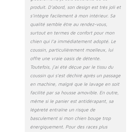
PRATIQUE ET
produit. D’abord, son design est très joli et
POLYVALENT: le
s’intègre facilement à mon intérieur. Sa
corbeille pour chien
peut être nettoyé
qualité semble être au rendez-vous,
rapidement sans
surtout en termes de confort pour mon
effort, il convient
aux animaux de
chien qui l’a immédiatement adopté. Le
tout âge et de toute
coussin, particulièrement moelleux, lui
taille. La couverture
offre une vraie oasis de détente.
matelassée est
amovible et lavable
Toutefois, j’ai été déçue par le tissu du
en machine à basse
coussin qui s’est déchiré après un passage
température, 30°
CHOISISSEZ LA
en machine, malgré que le lavage en soit
BONNE TAILLE :
facilité par sa housse amovible. En outre,
pour choisir le bon
même si le panier est antidérapant, sa
modèle, mesurez le
dos du chien de la
légèreté entraîne un risque de
racine du cou à celle
basculement si mon chien bouge trop
de la queue, ajoutez
énergiquement. Pour des races plus
20 %. Comparer la