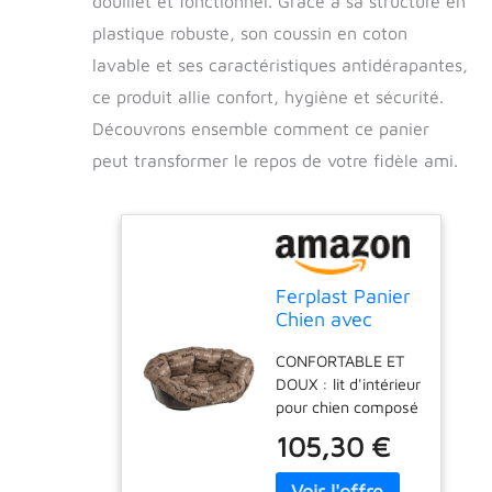
douillet et fonctionnel. Grâce à sa structure en
plastique robuste, son coussin en coton
lavable et ses caractéristiques antidérapantes,
ce produit allie confort, hygiène et sécurité.
Découvrons ensemble comment ce panier
peut transformer le repos de votre fidèle ami.
Ferplast Panier
Chien avec
Coussin SOFA'
CONFORTABLE ET
10 en Coton
DOUX : lit d'intérieur
Lavable, Lit
pour chien composé
pour Chien en
d'une base en
Plastique
105,30 €
plastique et d'un
Rembourré,
coussin rembourré,
Corbeille en