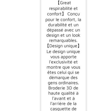
Noir et doré, Cursed
【Great
Royals, vêtements de
respirabilité et
Travail Hommes,
Logo Pentagramme
confort】 Conçu
Casquette Baseball
pour le confort, la
avec Portrait Famille
durabilité et un
Royale, Roi Reine,
dépassé avec un
Style Horreur
design et un look
remarquables.
【Design unique】
Le design unique
vous apporte
l'exclusivité et
montre que vous
êtes celui qui se
démarque des
gens ordinaires.
Broderie 3D de
haute qualité à
l'avant et à
l'arrière de la
casquette de