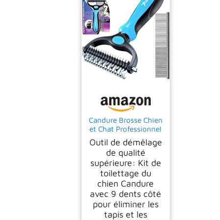
Candure Brosse Chien
et Chat Professionnel
Brosse Chien Poil
Outil de démêlage
Long Toilettage du
de qualité
Chien Râteau Dents à
supérieure: Kit de
Double Face 17+9
toilettage du
Élimine Les Nœuds,
Les Tapis et Les
chien Candure
Cheveux Emmêlé
avec 9 dents côté
(Azul)
pour éliminer les
tapis et les