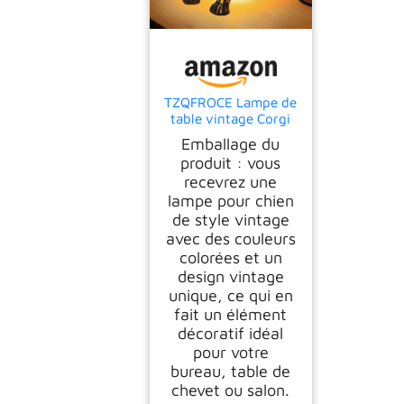
TZQFROCE Lampe de
table vintage Corgi
et carlin pour
Emballage du
animaux
produit : vous
domestiques 3D
recevrez une
Décoration
lampe pour chien
d'intérieur pour les
amateurs de chats et
de style vintage
de chiens
avec des couleurs
colorées et un
design vintage
unique, ce qui en
fait un élément
décoratif idéal
pour votre
bureau, table de
chevet ou salon.