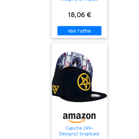
/anglais
18,06 €
Capiche [99+
Designs] Snapback