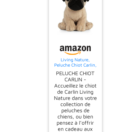
Living Nature,
Peluche Chiot Carlin,
Chien en Peluche
PELUCHE CHIOT
Doux, Réaliste Jouets
CARLIN -
Animaux de
Accueillez le chiot
Compagnie, Peluches
de Carlin Living
Chiens à
Collectionner,
Nature dans votre
Doudou Chiot Carlin,
collection de
Idée Cadeau pour
peluches de
Enfants, 16 cm
chiens, ou bien
pensez à l’offrir
en cadeau aux