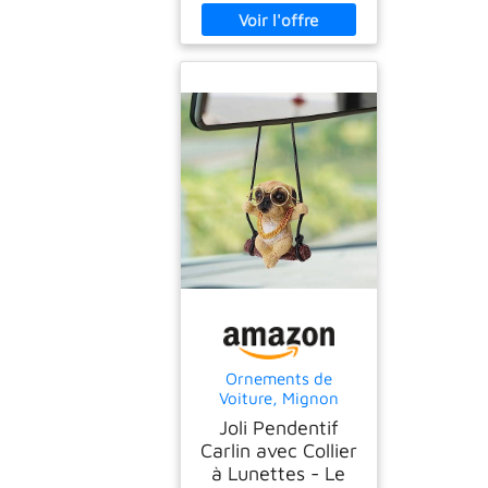
Ornements de
Voiture, Mignon
Chien Carlin
Joli Pendentif
Pendentif Miroir de
Carlin avec Collier
Voiture Rétroviseur
à Lunettes - Le
Ornements Suspendu