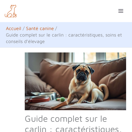
Aller
R
au
e
contenu
c
Accueil
Santé canine
h
Guide complet sur le carlin : caractéristiques, soins et
conseils d’élevage
e
r
c
h
e
r
Guide complet sur le
carlin : caractéristiques,