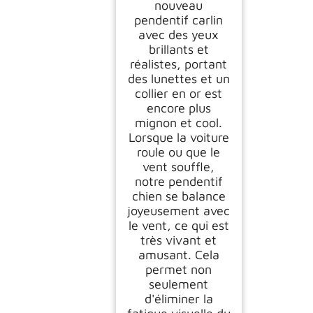
nouveau
De Voiture Miroir de
Voiture Accessoires
pendentif carlin
Cadeaux
avec des yeux
D'anniversaire
brillants et
Décoration Charme
réalistes, portant
Voiture Suspendu
des lunettes et un
collier en or est
encore plus
mignon et cool.
Lorsque la voiture
roule ou que le
vent souffle,
notre pendentif
chien se balance
joyeusement avec
le vent, ce qui est
très vivant et
amusant. Cela
permet non
seulement
d'éliminer la