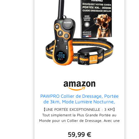
PAWPRO Collier de Dressage, Portée
de 3km, Mode Lumière Nocturne,
Guide de Dressage Inclus, 124
【UNE PORTÉE EXCEPTIONNELLE : 3 KM】
Niveaux d’Entraînement, BIP
Tout simplement la Plus Grande Portée au
Vibration Choc, Adapté à Tous Les
Monde pour un Collier de Dressage. Avec une
Chiens, Étanche Rechargeable,
Portée Ultra Longue de 3000m, vous pouvez
Marque FR
désormais éduquer votre chien en extérieur
59,99 €
en toute Liberté, même à une Distance