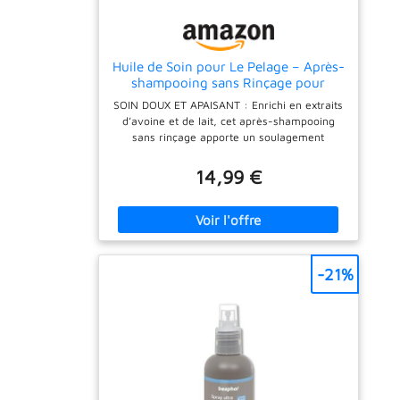
maisons ou les espaces extérieurs
Huile de Soin pour Le Pelage – Après-
shampooing sans Rinçage pour
Chiens & Chats – Huile Apaisante
SOIN DOUX ET APAISANT : Enrichi en extraits
Oatmeal & Milk, Hydratation
d’avoine et de lait, cet après-shampooing
Profonde, Pelage Doux & Fraîcheur
sans rinçage apporte un soulagement
Longue Durée, 55 ML
apaisant aux pelages secs, sensibles ou
irrités. Sa formule douce calme la peau et
14,99 €
laisse le pelage sain et soyeux. HYDRATATION
INTENSE & DOUCEUR : La combinaison
nourrissante de collagène, d’huile de jojoba
et d’huile d’olive hydrate en profondeur,
rééquilibre le pelage et le rend visiblement
plus lisse et plus doux. TEXTURE LÉGÈRE,
-21%
NON COLLANTE : Idéal pour un usage
quotidien – cette huile légère pénètre
rapidement sans laisser de film gras ou
collant. Parfaite pour les animaux ayant
besoin d’hydratation sans effet lourd.
AMÉLIORE LE DÉMÊLAGE & RÉDUIT LES
NŒUDS : La formule nourrissante aide à
prévenir les nœuds et les enchevêtrements,