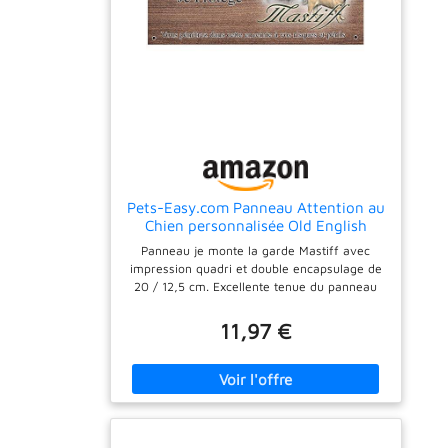
Pets-Easy.com Panneau Attention au
Chien personnalisée Old English
Mastiff - pré perforée et vis données.
Panneau je monte la garde Mastiff avec
De 30 cm à 15 cm…
impression quadri et double encapsulage de
20 / 12,5 cm. Excellente tenue du panneau
de porte extérieurement au soleil et aux
intempéries. Panneau attention mastiff livré
11,97 €
pré percé avec 4 vis auto perforantes.
Garantie 5 ans. Effet 3D par de multiples
films de peintures mats et brillantes.
Impression en quadri HD. Objet canin réalisé
en France - Deux-Sèvres (79). Envoi en 24 h
et livré dans votre boite.