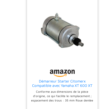
Démarreur Starter Citomerx
Compatible avec Yamaha XT 600 XT
660 DTS XTZ 660 Tenere MT-03,
Conforme aux dimensions de la pièce
Aprilia Pegaso, MZ Baghira Mastiff
d'origine, ce qui facilite le remplacement ;
espacement des trous : 35 mm Roue dentée
à 12 dents, sens de rotation à droite Aimants