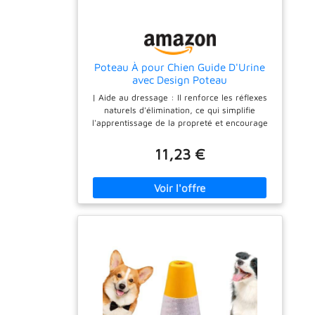
Poteau À pour Chien Guide D'Urine
avec Design Poteau
| Aide au dressage : Il renforce les réflexes
naturels d'élimination, ce qui simplifie
l'apprentissage de la propreté et encourage
un comportement adapté lors des activités
en extérieur, pour des promenades plus
11,23 €
plaisantes. | Aide au dressage : Ce poteau
d'urination pour chien, avec son design
cylindrique 3D, attire naturellement les
chiens. Il les aide à associer le poteau à
l'action d'uriner pour un apprentissage et une
localisation fixe, réduisant les accidents
pendant l'éducation à la propreté. |
Nettoyage sans effort : Conçu avec un
mécanisme de nettoyage facile, ce poteau
pour chien d'extérieur peut être rincé à en
quelques secondes. Il réduit
considérablement le temps de nettoyage et
assure la propreté pour un dans les espaces