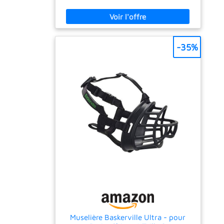
Considérable, que ce soit dans des
environnements urbains ou naturels. Balades
en Forêt, Randonnées ou Sorties à la Plage,
tout devient possible ! Grâce à la
télécommande PAWPRO à double canal, vous
-35%
pouvez même dresser deux chiens en
simultané jusqu’à 3 km. 【MODE LUMIÈRE ET
124 NIVEAUX D’ENTRAÎNEMENT】Dites enfin
ADIEU aux Aboiements, aux Tirages en laisse
et aux autres Comportements Indésirables
grâce à notre Collier de Dressage Ultra-
Performant. Il propose 4 Modes de Dressage
Sécurisés : Bip (1 à 8 niveaux), Vibration (1 à
16 niveaux), Choc sécurisé (1 à 99 niveaux) et
Mode Lumière Nocturne. Ajustez facilement
les niveaux de stimulation pour répondre aux
Besoins Spécifiques de votre chien et
Décourager efficacement les Comportements
Inappropriés. 【GUIDE DE DRESSAGE
OFFERT】Rédigé en Collaboration avec des
Éducateurs Canins Professionnels, nous vous
Offrons un Guide de Dressage Complet qui
vous vous aidera à Exploiter Pleinement
votre Collier de Dressage PAWPRO Ultimate.
Muselière Baskerville Ultra - pour
Vous y trouverez des Conseils d’Experts et