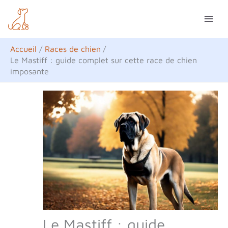
Aller
R
au
e
contenu
c
Accueil
Races de chien
h
Le Mastiff : guide complet sur cette race de chien
imposante
e
r
c
h
e
r
Le Mastiff : guide