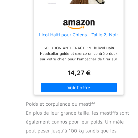
pour un dressage efficace de votre chien. En
plus, bénéficiez de notre Garantie de 2 ans
pour une Tranquillité d’Esprit Totale, avec la
Possibilité de Remplacement via le SAV à
tout moment.
Licol Halti pour Chiens | Taille 2, Noir
SOLUTION ANTI-TRACTION: le licol Halti
Headcollar guide et exerce un contrôle doux
sur votre chien pour l’empêcher de tirer sur
la laisse. DOUX ET SANS CRUAUTÉ: fabriqué
en nylon robuste, mais léger, avec muserolle
14,27 €
rembourrée en néoprène, le Licol Halti
garantit le confort de votre chien, le laissant
libre de respirer, boire ou manger
normalement. DESIGN RÉFLÉCHISSANT ET
SÉCURISÉ: tous les Licols Halti sont dotés
Poids et corpulence du mastiff
d’éléments réfléchissants pour une meilleure
visibilité en conditions de faible luminosité,
En plus de leur grande taille, les mastiffs sont
ainsi que d’un mousqueton de sûreté que
vous pourrez attacher au collier de votre
également connus pour leur poids. Un mâle
chien. 40 ANS D'EXPÉRIENCE: créateurs du
peut peser jusqu’à 100 kg tandis que les
tout premier licol pour chien au monde, Halti
et le Dr Roger Mugford aident les maîtres