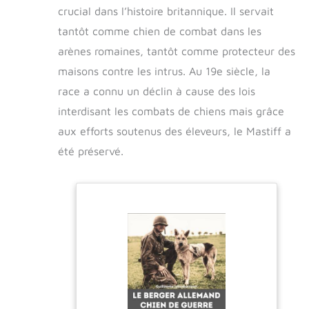
allie narration amusante et souvenirs
crucial dans l’histoire britannique. Il servait
durables – un ajout précieux à la collection
tantôt comme chien de combat dans les
de toute famille.
arènes romaines, tantôt comme protecteur des
maisons contre les intrus. Au 19e siècle, la
race a connu un déclin à cause des lois
interdisant les combats de chiens mais grâce
aux efforts soutenus des éleveurs, le Mastiff a
été préservé.