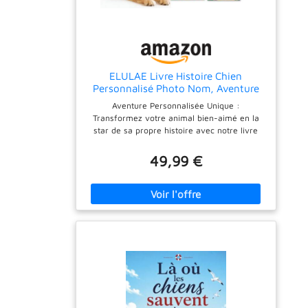
ELULAE Livre Histoire Chien
Personnalisé Photo Nom, Aventure
Enfants, Histoire Coucher, Souvenir
Aventure Personnalisée Unique :
Animal Noël Anniversaire Amoureux
Transformez votre animal bien-aimé en la
Baby Shower
star de sa propre histoire avec notre livre
d'histoires personnalisé pour chien.
Téléchargez une photo et un nom pour créer
49,99 €
un personnage de dessin animé dessiné à la
main qui s'embarque dans une aventure
palpitante dans la jungle, faisant de la
lecture une expérience personnelle et
engageante pour les enfants. Options de
Cadeau Personnalisables : Rendez votre
narration vraiment spéciale en ajoutant un
message sincère sur la page de titre. Ce livre
photo personnalisé pour animaux est un
cadeau exceptionnel pour les anniversaires,
Noël ou toute célébration familiale, offrant
une façon significative de créer des