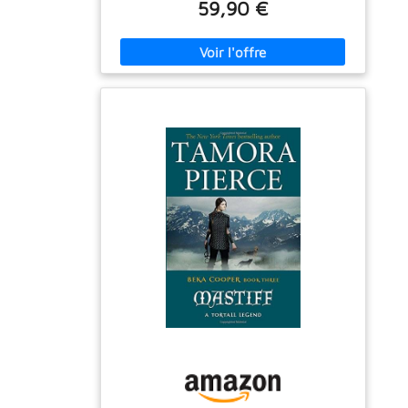
enveloppés de cuivre, roulements à aiguilles
59,90 €
fabriqués avec précision et douilles en cuivre
dans un boîtier à double scellé, assurent une
qualité supérieure au niveau de l'équipement
d'origine Convient pour Aprilia Pegaso Trail,
Factory, Strada, Factory, Tundra 2005-2009,
MZ Baghira 1998-2006 XT 600 1990-1998 XT
660 2004-2016, MT-03 2006-2010, SZR 660
1995-1998, XTZ 660 Tenere 1991-1999