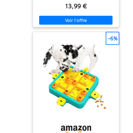
d’alimentation du chien,et à protéger la santé
13,99 €
gastro-intestinale.Les jouets pour chiens de
puzzle peuvent former des chiens à utiliser
leur intelligence pour déplacer des pièces
mobiles,pour obtenir de la nourriture. Ce
genre de jouet pour chien aide à améliorer
l’intelligence de l’animal et le rend actif plutôt
-6%
que paresseux. Matériau sûr et durable: Le
jouet de puzzle pour chien est fait de
matériau ABS de haute qualité, résistant aux
morsures et sûr. La surface est lisse et facile
à nettoyer. Conception intelligente: Le jouet
d'intelligence de chiot a 14 rainures de
friandises et 8 pièces mobiles. Les animaux
domestiques peuvent manger pendant qu'ils
jouent, entraîner les chiens à bien manger et
améliorer leur intelligence Conception
antidérapante inférieure : Utilisez un tampon
antidérapant stable et surélevé au fond,c'est
pour agrandir la surface et augmenter la
résistance pendant le glissement. Fixez la
position du jouet de chien et ne glissez pas
facilement. Amusant et pratique: Ce jouet
chien puzzle réduit l’ennui chien, encourage
les animaux de compagnie à passer plus de