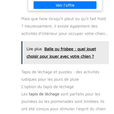
chiens sont fabriqués en nylon renforcé,
difficile à percer, ce qui les rend parfaits
pour les chiens de taille moyenne à grande
Mais que faire lorsqu’il pleut ou qu’il fait froid
ainsi que pour les chiots en période de
dentition Structure entièrement fermée :
? Heureusement, il existe également des
conception exclusive à double fermeture à
cliquet, sans parties saillantes, pour éviter
activités d’intérieur pour occuper votre chien…
tout dommage causé par les morsures ; ne
convient toutefois pas aux chiens à la
mâchoire très puissante Réglage continu :
Lire plus
Balle ou frisbee : quel jouet
permet de personnaliser librement la taille
de la fente de distribution et de contrôler la
choisir pour jouer avec votre chien ?
vitesse de distribution ; compatible avec la
plupart des croquettes et des friandises
lyophilisées ; taille maximale de la fente : 2.5
Tapis de léchage et puzzles : des activités
× 1.6 cm Facile à nettoyer : le jeu intelligence
chien est fabriqué à partir de matériaux
ludiques pour les jours de pluie
alimentaires non toxiques ; sa conception
L’option du tapis de léchage
modulable permet un démontage rapide ; il
peut être rincé directement à l'eau ou placé
Les
tapis de léchage
sont parfaits pour les
dans le panier supérieur du lave-vaisselle
journées où les promenades sont limitées. Ils
ont été conçus pour stimuler l’esprit du chien