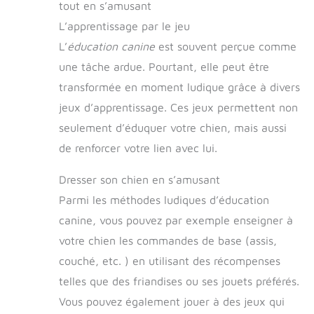
tout en s’amusant
Vous pouvez mettre de la nourriture ou des
friandises pour chien dans ces boîtes et peut
L’apprentissage par le jeu
changer la difficulté des jouets de stimulation
L’
éducation canine
est souvent perçue comme
cérébrale du chien en fonction de
l'intelligence et du dressage de votre chien
une tâche ardue. Pourtant, elle peut être
[Disjoncteur D'ennui pour Chien]: Diriger
votre chien à jouer avec ce puzzle jouets
transformée en moment ludique grâce à divers
pour chien grâce à des récompenses
jeux d’apprentissage. Ces jeux permettent non
alimentaires réduira son ennui. Jouer avec
l'énergie de votre chien de cette manière
seulement d’éduquer votre chien, mais aussi
ludique est plus scientifique et sain, aidant à
de renforcer votre lien avec lui.
stabiliser le tempérament et l'humeur de
votre chien et à réduire les comportements
destructeurs et aboiements, c'est un
Dresser son chien en s’amusant
excellent jouet pour chien pour l'ennui
Parmi les méthodes ludiques d’éducation
[Mangeoire Lente]: Chaque grange du puzzle
de friandises pour chien ne peut contenir
canine, vous pouvez par exemple enseigner à
qu'une petite quantité de nourriture et le
chien doit jouer pour obtenir la nourriture. Ce
votre chien les commandes de base (assis,
design ralentit efficacement la vitesse de
couché, etc. ) en utilisant des récompenses
l'alimentation du chien et corrige la mauvaise
habitude de manger trop rapidement. Il
telles que des friandises ou ses jouets préférés.
augmente le temps et la difficulté pour le
chien d'obtenir de la nourriture, réduit le
Vous pouvez également jouer à des jeux qui
stress sur le tractus gastro-intestinal, évite