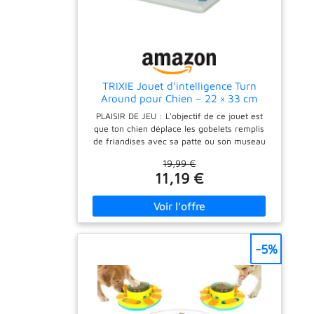
TRIXIE Jouet d'intelligence Turn
Around pour Chien – 22 × 33 cm
PLAISIR DE JEU : L'objectif de ce jouet est
que ton chien déplace les gobelets remplis
de friandises avec sa patte ou son museau
jusqu'à ce que les récompenses tombent. Un
19,99 €
jeu malin et motivant STIMULANT : Le jeu de
11,19 €
stratégie TRIXIE pour chiens offre une
occupation enrichissante à ton compagnon. Il
convient aussi bien aux débutants qu'aux
experts du puzzle canin RÉCOMPENSANT :
En déplaçant les gobelets pour obtenir ses
friandises, ton animal bénéficie d'un
-5%
excellent apprentissage. La distribution de
friandises peut être contrôlée grâce à un
dosage précis DIFFICULTÉ : Pour augmenter
le niveau de difficulté et défier ton
compagnon, tu peux échanger les couvercles