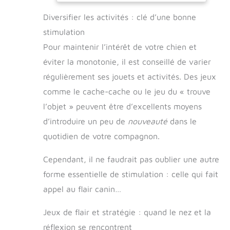
pour l'intérieur et l'extérieur. Design attractif
le jouet reste intact – utilisation sans souci.
Diversifier les activités : clé d’une bonne
pour plus de plaisir : Motif carte du monde
【Contenu de l'emballage】Housse en
avec empreinte de patte en bleu, visible pour
peluche pour ballon de foot, ballon sauteur
stimulation
les chiens et facile à repérer sur l'herbe ou
pour chien, câble USB, manuel d'utilisation.
dans la maison. Utilisation simple et
【Politique de remplacement gratuit de 1
Pour maintenir l’intérêt de votre chien et
autonomie longue : Allumage/extinction par
an】Remplacement gratuit des produits
éviter la monotonie, il est conseillé de varier
pression longue, avec mémoire du dernier
défectueux dans un délai de 1 an – pas de
mode utilisé. Batterie lithium rechargeable
retour nécessaire.
régulièrement ses jouets et activités. Des jeux
450 mAh pour environ 90 minutes de jeu.
Robuste et sûr : Coque étanche, fonctionne
comme le cache-cache ou le jeu du « trouve
entre 0 et 40 °C, indicateur LED de charge
l’objet » peuvent être d’excellents moyens
(rouge clignotant = charge, vert fixe = plein)
et montage par vissage sécurisé pour éviter
d’introduire un peu de
nouveauté
dans le
l'ouverture par les enfants.
quotidien de votre compagnon.
Cependant, il ne faudrait pas oublier une autre
forme essentielle de stimulation : celle qui fait
appel au flair canin…
Jeux de flair et stratégie : quand le nez et la
réflexion se rencontrent