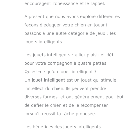
encouragent l’obéissance et le rappel.
les indigestions et rend le chien plus sain
[Matériau Sûr]: La mangeoire puzzle pour
chien est fabriquée à partir de matériau ABS
A présent que nous avons exploré différentes
sûr et non toxique et est exempt de BPA, PVC
façons d’éduquer votre chien en jouant,
et phtalates pour protéger complètement la
santé de votre chien. Le design épais rend le
passons à une autre catégorie de jeux : les
puzzle pour chien robuste et durable car
jouets intelligents.
votre chien ne renverra pas facilement le
jouet pendant le jeu et ne sera pas
endommagé par la mastication ou les
Les jouets intelligents : allier plaisir et défi
griffures
pour votre compagnon à quatre pattes
Qu’est-ce qu’un jouet intelligent ?
Un
jouet intelligent
est un jouet qui stimule
l’intellect du chien. Ils peuvent prendre
diverses formes, et ont généralement pour but
de défier le chien et de le récompenser
lorsqu’il réussit la tâche proposée.
Les bénéfices des jouets intelligents