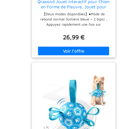
Qraxond Jouet interactif pour Chien
en Forme de Pieuvre, Jouet pour
Chien sautant Automatique Durable
【Deux modes disponibles】●Mode de
pour Les Garder occupés, Jouet
rebond normal (lumière bleue + 2 bips) :
couineur en Mouvement pour Chien,
Appuyez rapidement une fois sur
Jouet pour Rechargeable par
l'interrupteur pour l'activer. Rebondit 10s,
s'arrête 5s, répète le cycle. Fonctionne 2min
26,99 €
avant la veille ; reprend 2min
supplémentaires au contact tactile.●Mode de
rebond fou (lumière rouge + 1 bip) : Appuyez
rapidement deux fois sur l'interrupteur.
Fonctionnement identique au mode
normal.Note : Déchirez le velcro de la
housse en fourrure et appuyez directement
sur la touche pour l'allumer, sans retirer la
balle. Convient pour plusieurs scénarios : il
fonctionne sur les sols durs, les tapis fins et
les pelouses extérieures. Le rebond peut être
moins efficace sur les tapis épais.
Spécialement conçu pour les mâcheurs
légers, il fonctionne mieux sur les tapis fins
ou les pelouses extérieures pour minimiser le
bruit. Ne convient pas aux mâcheurs
agressifs. Design activé par le mouvement :
doté d'un détecteur de mouvement intégré,