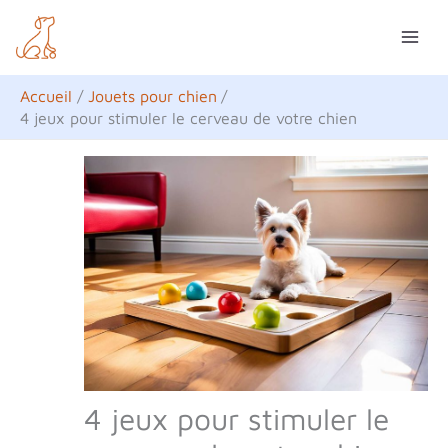
Aller
R
au
e
contenu
c
Accueil
Jouets pour chien
h
4 jeux pour stimuler le cerveau de votre chien
e
r
c
h
e
r
4 jeux pour stimuler le