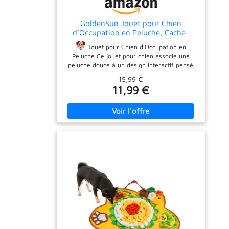
GoldenSun Jouet pour Chien
d’Occupation en Peluche, Cache-
Friandises Interactif, Stimulation
Jouet pour Chien d’Occupation en
Mentale, Réduit l’Ennui
Peluche Ce jouet pour chien associe une
peluche douce à un design interactif pensé
pour l’occupation et l’éveil. Il stimule l’instinct
15,99 €
naturel de recherche et aide à garder votre
11,99 €
chien concentré et actif.
Cache-
Friandises pour le Jeu de Recherche Cachez
des friandises dans les petites poches
intégrées de chaque section et encouragez
votre chien à les trouver. Ce jouet pour chien
favorise le flair, la curiosité et le plaisir du
jeu sans être un puzzle rigide.
Sons
Interactifs pour Maintenir l’Intérêt Le jouet
pour chien émet trois sons différents :
clochette, papier froissé et son spécial BB.
Ces sons se déclenchent pendant le jeu et
maintiennent l’attention de votre chien même
après la découverte des friandises.
Matériau de haute qualité & fabrication sûre
Des coutures renforcées assurent durabilité