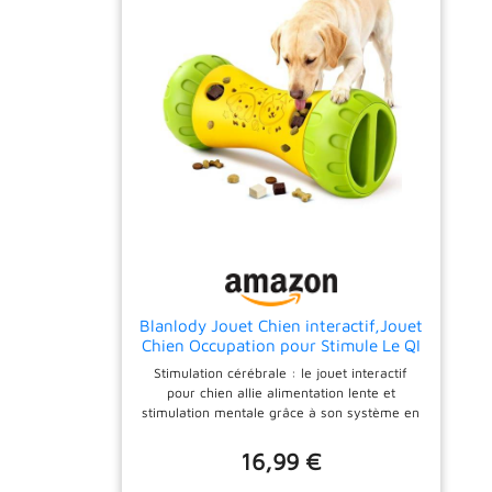
pliable facilite rangement et transport. POUR
TOUS LES ANIMAUX : avec ses 60 x 60 cm,
ce tapis convient aux chiens de toutes races,
du chiot au grand gabarit, ainsi qu'aux chats
et petits animaux ; lavable en machine ou à
la main. 4 JEUX D'ALIMENTATION : le design
tournesol coloré réunit une fleur centrale,
des tubes à faire rouler, une poche patte et
une gamelle intégrée, de quoi réduire
l'ennui, l'anxiété et les comportements
destructeurs.
Blanlody Jouet Chien interactif,Jouet
Chien Occupation pour Stimule Le QI
Stimulation cérébrale : le jouet interactif
pour chien allie alimentation lente et
stimulation mentale grâce à son système en
4 étapes. Il enrichit la vie de votre chien,
atténue l'anxiété de séparation et corrige les
16,99 €
habitudes de gloutonnerie Résistant aux
morsures : les jouets d'occupation pour