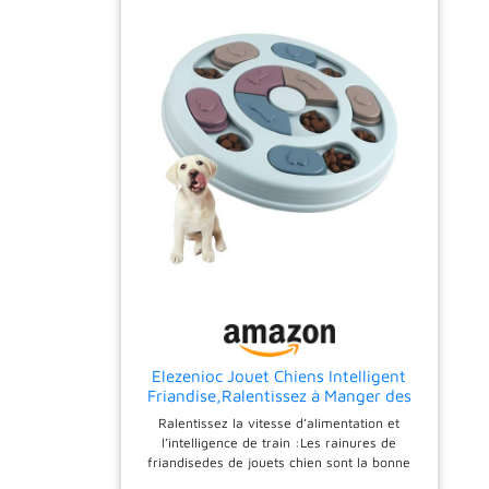
chien possède 11 pointes amovibles et 20
trous pour ralentir l'alimentation de votre
animal, prévenant ou supprimant les
symptômes de surpoids et d'indigestion
causés par une alimentation trop rapide
Matériel sûr: le jeu intelligence chien est
fabriqué dans un matériau alimentaire sûr,
avec une base antidérapante et des vis pour
empêcher le récipient de tomber, et des
trous de fuite d'eau pour le rendre lavable à
l'eau et à la machine Joli cadeau: ce jeu
chien intelligence est livré dans une belle
boîte d'emballage, parfaite pour les cadeaux
de vacances ou d'anniversaire. si vous n'êtes
pas satisfait, nous vous offrons un service
après-vente
Elezenioc Jouet Chiens Intelligent
Friandise,Ralentissez à Manger des
Jouets de Chien,Puzzle Intelligence
Ralentissez la vitesse d’alimentation et
Anti-dérapant Jouets pour
l’intelligence de train :Les rainures de
Chien,Chiot et Chat
friandisedes de jouets chien sont la bonne
taille,qui aideront à ralentir la vitesse