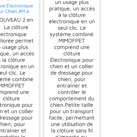
un usage plus
Grande
ure Électronique
pratique, un accès
ur Chien,8M à
à la clôture
50M Ajustable
UVEAU 2 en
électronique en un
Clôture avec
 La clôture
seul clic. Le
lécommande de
sage,Résistant à
lectronique
système combiné
Eau Collier de
liorée permet
MIMOFPET
sage pour Chien
 usage plus
comprend une
 Moyennes et
ique, un accès
clôture
Grande
 la clôture
Électronique pour
tronique en un
chien et un collier
eul clic. Le
de dressage pour
tème combiné
chien, pour
MIMOFPET
entraîner et
mprend une
contrôler le
clôture
comportement du
tronique pour
chien.Petite taille
n et un collier
pour un transport
dressage pour
facile, permettant
hien, pour
une utilisation de
ntraîner et
la clôture sans fil
ontrôler le
n'importe où.