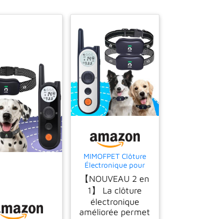
MIMOFPET Clôture
Électronique pour
Chien,8M à 1050M
【NOUVEAU 2 en
Ajustable Clôture
1】 La clôture
pour Chien,Résistant
à L’Eau Collier de
électronique
Dressage pour Chiens
améliorée permet
de Moyennes et