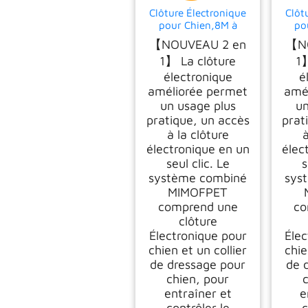
Clôture Électronique
Clôt
pour Chien,8M à
po
1050M Ajustable
10
【NOUVEAU 2 en
【NO
Clôture pour
1】 La clôture
1】
Chiens,Résistant à
Té
L’Eau Collier de
Dres
électronique
é
Dressage pour Chien
L’
améliorée permet
amé
de Moyennes et
Dres
un usage plus
un
Grande
de
pratique, un accès
prat
à la clôture
à
électronique en un
élec
seul clic. Le
s
système combiné
sys
MIMOFPET
comprend une
co
clôture
Électronique pour
Élec
chien et un collier
chie
de dressage pour
de 
chien, pour
c
entraîner et
e
contrôler le
c