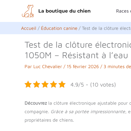
Aller
La boutique du chien
Races 
au
contenu
Accueil
Éducation canine
Test de la clôture éle
Test de la clôture électron
1050M – Résistant à l’eau
Par
Luc Chevalier
/
15 février 2026
/
3 minutes de
4.9/5 - (10 votes)
Découvrez
la clôture électronique ajustable pour
compagnie.
Grâce à sa portée impressionnante
, 
propriétaires de chiens.