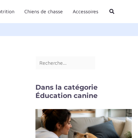
R
Rechercher
trition
Chiens de chasse
Accessoires
e
c
h
e
r
c
h
e
Dans la catégorie
r
Éducation canine