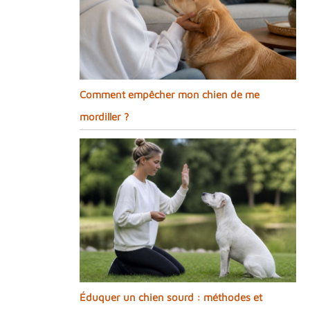
Comment empêcher mon chien de me
mordiller ?
Éduquer un chien sourd : méthodes et