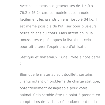
de forme profilé
Avec ses dimensions généreuses de 114,3 x
offre un soutien
76,2 x 15,24 cm, ce modèle accommode
orthopédique
amélioré pour le
facilement les grands chiens, jusqu’à 34 kg. Il
cou, le dos, les
est même possible de l’utiliser pour plusieurs
hanches et les
petits chiens ou chats. Mais attention, si la
articulations pour
aider à soulager
mousse reste pliée après la livraison, cela
l'inconfort et
pourrait altérer l’expérience d’utilisation.
encourager un
sommeil
Statique et matériaux : une limite à considérer
réparateur Détails
du produit : gris ;
?
Jumbo, 76,2 x
114,3 x 15,2 cm
Bien que le matériau soit douillet, certains
(6,3 cm au centre
clients notent un problème de charge statique,
; bords de 15,2
cm) Variantes
potentiellement désagréable pour votre
disponibles : le lit
animal. Cela semble être un point à prendre en
est disponible en
compte lors de l’achat, dépendamment de la
crème, chocolat et