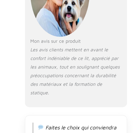
différentes
Surface de
sommeil : la
surface de
couchage
principale est
Mon avis sur ce produit
doublée d'une
Les avis clients mettent en avant le
fausse fourrure
épaisse et douce
confort indéniable de ce lit, apprécié par
qui est douce
les animaux, tout en soulignant quelques
pour le nez et les
pattes pour un
préoccupations concernant la durabilité
confort accru
des matériaux et la formation de
Facile sur les
statique.
articulations : le
dessus en
mousse à
mémoire de
forme aide à
amortir les points
Faites le choix qui conviendra
de pression et à