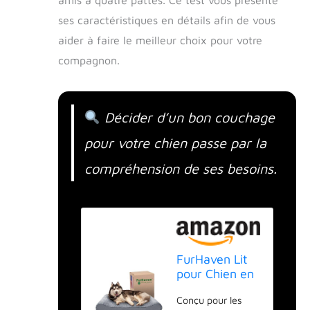
ses caractéristiques en détails afin de vous
aider à faire le meilleur choix pour votre
compagnon.
Décider d’un bon couchage
pour votre chien passe par la
compréhension de ses besoins.
FurHaven Lit
pour Chien en
Mousse à
Conçu pour les
mémoire de