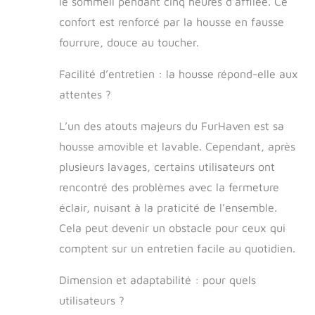
le sommeil pendant cinq heures d’affilée. Ce
sommeil : la
confort est renforcé par la housse en fausse
surface de
fourrure, douce au toucher.
couchage
principale est
Facilité d’entretien : la housse répond-elle aux
doublée d'une
fausse fourrure
attentes ?
épaisse et douce
qui est douce pour
L’un des atouts majeurs du FurHaven est sa
le nez et les
housse amovible et lavable. Cependant, après
pattes pour un
confort accru
plusieurs lavages, certains utilisateurs ont
Facile sur les
rencontré des problèmes avec la fermeture
articulations : le
dessus en mousse
éclair, nuisant à la praticité de l’ensemble.
à mémoire de
Cela peut devenir un obstacle pour ceux qui
forme aide à
comptent sur un entretien facile au quotidien.
amortir les points
de pression et à
Dimension et adaptabilité : pour quels
améliorer
l'alignement du
utilisateurs ?
corps ; le facteur