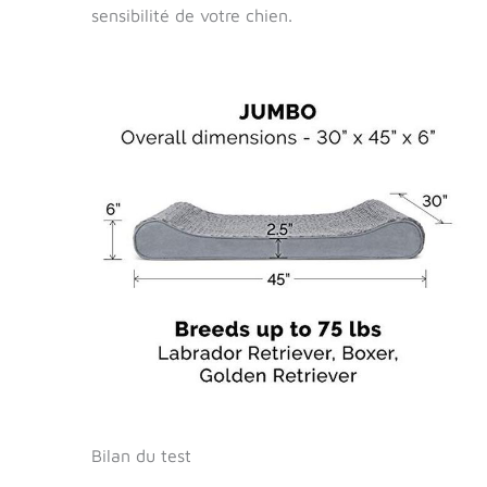
gris. Il est
sensibilité de votre chien.
également
disponible en taille
M, L, Jumbo,
Jumbo Plus et
géant. Entretien
facile : la housse
amovible pour
chien est
entièrement
lavable en
machine pour
votre commodité.
Pour des
instructions de
lavage plus
spécifiques,
veuillez vous
référer à
l'étiquette volante
Bilan du test
et/ou l'étiquette
cousue (le cas