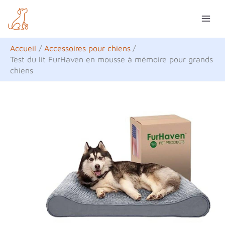
Aller
R
au
e
contenu
c
Accueil
Accessoires pour chiens
h
Test du lit FurHaven en mousse à mémoire pour grands
chiens
e
r
c
h
e
r