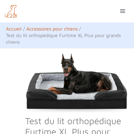
Aller
R
au
e
contenu
c
Accueil
Accessoires pour chiens
h
Test du lit orthopédique Furtime XL Plus pour grands
chiens
e
r
c
h
e
r
Test du lit orthopédique
Furtime XL Plus pour