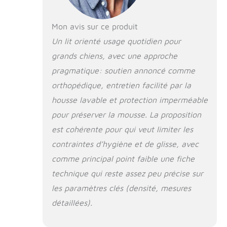
confort et une
sécurité ultimes,
Mon avis sur ce produit
offrant aux
Un lit orienté usage quotidien pour
animaux une
variété de
grands chiens, avec une approche
positions
pragmatique: soutien annoncé comme
confortables pour
se blottir. Le
orthopédique, entretien facilité par la
traversin est
housse lavable et protection imperméable
profondément
pour préserver la mousse. La proposition
rempli pour
soutenir la tête
est cohérente pour qui veut limiter les
et le cou de votre
contraintes d’hygiène et de glisse, avec
animal de
compagnie pour
comme principal point faible une fiche
un sommeil plus
technique qui reste assez peu précise sur
réparateur.
les paramètres clés (densité, mesures
L'entrée
abaissée du
détaillées).
canapé protège
les genoux de