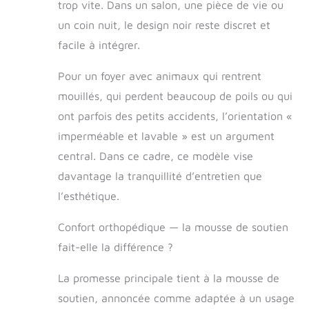
trop vite. Dans un salon, une pièce de vie ou
traversin est
profondément
un coin nuit, le design noir reste discret et
rempli pour
facile à intégrer.
soutenir la tête et
le cou de votre
Pour un foyer avec animaux qui rentrent
animal de
compagnie pour
mouillés, qui perdent beaucoup de poils ou qui
un sommeil plus
ont parfois des petits accidents, l’orientation «
réparateur.
imperméable et lavable » est un argument
L'entrée abaissée
du canapé protège
central. Dans ce cadre, ce modèle vise
les genoux de
davantage la tranquillité d’entretien que
l'animal et
favorise
l’esthétique.
l'accessibilité.
Tissu de surface
Confort orthopédique — la mousse de soutien
confortable : le lit
fait-elle la différence ?
pour animal de
compagnie adopte
La promesse principale tient à la mousse de
un luxueux motif
articulé en
soutien, annoncée comme adaptée à un usage