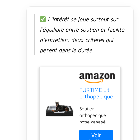
L’intérêt se joue surtout sur
l’équilibre entre soutien et facilité
d’entretien, deux critères qui
pèsent dans la durée.
FURTIME Lit
orthopédique
pour chiens
Soutien
de très
orthopédique :
grande taille
notre canapé
– XL Plus –
orthopédique
Lit
pour chien est
imperméable