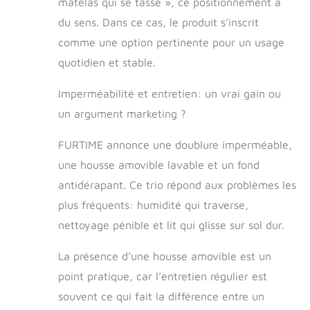
matelas qui se tasse », ce positionnement a
supérieure en
du sens. Dans ce cas, le produit s’inscrit
velours est douce
pour la peau et
comme une option pertinente pour un usage
plus chaude. La
quotidien et stable.
couche
imperméable en
Imperméabilité et entretien: un vrai gain ou
TPU au milieu
peut empêcher
un argument marketing ?
efficacement le
liquide de pénétrer
FURTIME annonce une doublure imperméable,
dans la mousse.
une housse amovible lavable et un fond
Un design
antidérapant. Ce trio répond aux problèmes les
antidérapant au
fond ne glisse pas
plus fréquents: humidité qui traverse,
facilement et
nettoyage pénible et lit qui glisse sur sol dur.
maintient le lit
pour chien stable.
La présence d’une housse amovible est un
Lavage et
entretien en
point pratique, car l’entretien régulier est
machine : notre lit
souvent ce qui fait la différence entre un
lavable pour chien