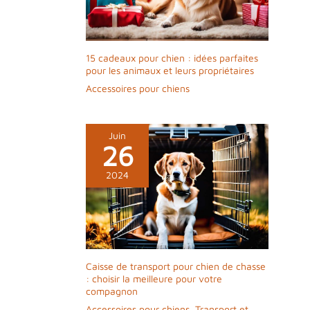
15 cadeaux pour chien : idées parfaites
pour les animaux et leurs propriétaires
Accessoires pour chiens
Juin
26
2024
Caisse de transport pour chien de chasse
: choisir la meilleure pour votre
compagnon
Accessoires pour chiens
,
Transport et