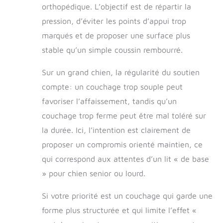
peluche courte
orthopédique. L’objectif est de répartir la
comme matériau
pression, d’éviter les points d’appui trop
de surface, la
surface douce
marqués et de proposer une surface plus
pour la peau et
stable qu’un simple coussin rembourré.
confortable offre
une sensation
Sur un grand chien, la régularité du soutien
calme et anti-
anxiété pour votre
compte: un couchage trop souple peut
animal de
favoriser l’affaissement, tandis qu’un
compagnie,
couchage trop ferme peut être mal toléré sur
permettant à
votre animal de
la durée. Ici, l’intention est clairement de
compagnie de
proposer un compromis orienté maintien, ce
mieux dormir.
Imperméable et
qui correspond aux attentes d’un lit « de base
antidérapant : la
» pour chien senior ou lourd.
surface de notre
canapé pour chien
Si votre priorité est un couchage qui garde une
est composée de
forme plus structurée et qui limite l’effet «
3 couches de
tissu. La surface