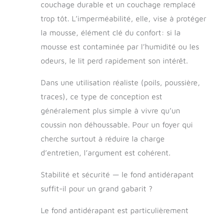
couchage durable et un couchage remplacé
avec housse
amovible a une
trop tôt. L’imperméabilité, elle, vise à protéger
fermeture éclair et
la mousse, élément clé du confort: si la
peut être
facilement nettoyé
mousse est contaminée par l’humidité ou les
en machine.
odeurs, le lit perd rapidement son intérêt.
Veuillez noter que
la mousse
Dans une utilisation réaliste (poils, poussière,
intérieure n'est
pas lavable. Après
traces), ce type de conception est
réception, laissez-
généralement plus simple à vivre qu’un
le pendant 24 à
coussin non déhoussable. Pour un foyer qui
72 heures pour
rebondir le lit.
cherche surtout à réduire la charge
d’entretien, l’argument est cohérent.
Stabilité et sécurité — le fond antidérapant
suffit-il pour un grand gabarit ?
Le fond antidérapant est particulièrement