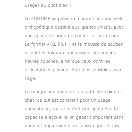
répartir le poids
usages au quotidien ?
noir
uniformément et
fournit la quantité
Le FURTIME se présente comme un canapé-lit
parfaite de
orthopédique destiné aux grands chiens, avec
soulagement de la
une approche orientée confort et protection.
pression et de
soutien des
Le format « XL Plus » et la mousse de soutien
articulations.
visent les animaux qui passent de longues
Design de
traversin canapé-
heures couchés, ainsi que ceux dont les
lit : notre canapé
articulations peuvent être plus sensibles avec
pour chien à 4
l’âge.
côtés favorise un
confort et une
La marque indique une compatibilité chien et
sécurité ultimes,
offrant aux
chat, ce qui est cohérent pour un usage
animaux une
domestique, mais l’intérêt principal reste la
variété de
positions
capacité à accueillir un gabarit imposant sans
confortables pour
donner l’impression d’un coussin qui s’écrase
se blottir. Le