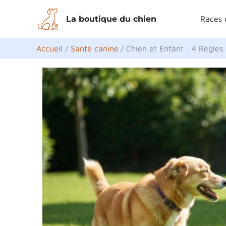
Aller
La boutique du chien
Races 
au
contenu
Accueil
Santé canine
Chien et Enfant : 4 Règles 