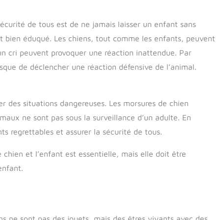
écurité de tous est de ne jamais laisser un enfant sans
st bien éduqué. Les chiens, tout comme les enfants, peuvent
un cri peuvent provoquer une réaction inattendue. Par
isque de déclencher une réaction défensive de l’animal.
er des situations dangereuses. Les morsures de chien
imaux ne sont pas sous la surveillance d’un adulte. En
ts regrettables et assurer la sécurité de tous.
 chien et l’enfant est essentielle, mais elle doit être
enfant.
ens ne sont pas des jouets, mais des êtres vivants avec des