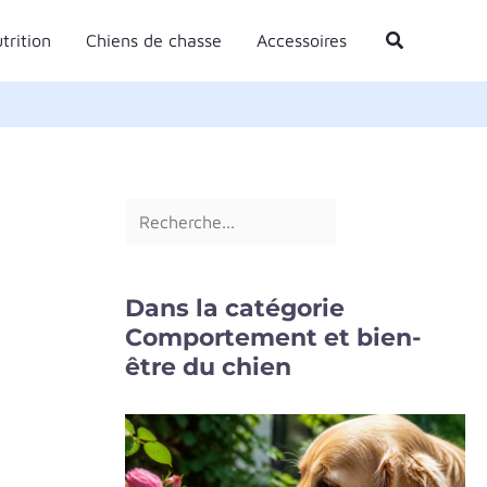
R
Rechercher
trition
Chiens de chasse
Accessoires
e
c
h
e
r
c
h
e
Dans la catégorie
r
Comportement et bien-
être du chien