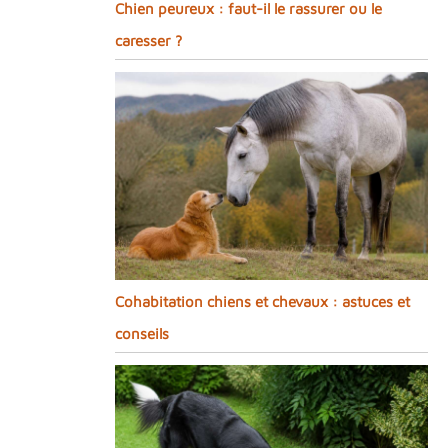
Chien peureux : faut-il le rassurer ou le
caresser ?
Cohabitation chiens et chevaux : astuces et
conseils