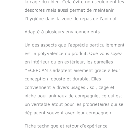
la cage du chien. Cela évite non seulement les
différentes de bols,
désordres mais aussi permet de maintenir
le grand est de 16 x
6,6 cm de large et
l’hygiène dans la zone de repas de l’animal.
de profondeur, peut
être utilisé pour
Adapté à plusieurs environnements
contenir de l'eau ;
l'autre mesure 14 x
Un des aspects que j’apprécie particulièrement
6,1 cm, taille
est la polyvalence du produit. Que vous soyez
parfaite pour
contenir des
en intérieur ou en extérieur, les gamelles
aliments. Le fond
YECERCAN s’adaptent aisément grâce à leur
des deux gamelles
conception robuste et durable. Elles
est plat, peut
également être
conviennent à divers usages : sol, cage et
retiré de la cage, et
niche pour animaux de compagnie, ce qui est
utilisé sur le sol
comme gamelles
un véritable atout pour les propriétaires qui se
normales pour votre
déplacent souvent avec leur compagnon.
chien, chat,
perroquet... Conçu
Fiche technique et retour d’expérience
pour vos bébés