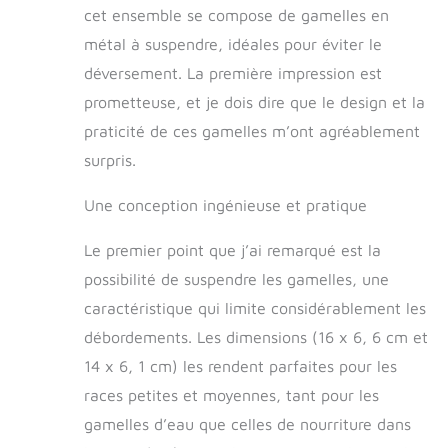
destructeurs de
cet ensemble se compose de gamelles en
petite et moyenne
métal à suspendre, idéales pour éviter le
taille. Facile à
installer : la gamelle
déversement. La première impression est
à eau YECERCAN
prometteuse, et je dois dire que le design et la
est facile à installer,
peut être effectuée
praticité de ces gamelles m’ont agréablement
par 1 personne sans
surpris.
aucun outil. Il suffit
de le clipser contre
Une conception ingénieuse et pratique
la niche avec deux
écrous papillon pour
Le premier point que j’ai remarqué est la
la serrer, facile et
stable pour contenir
possibilité de suspendre les gamelles, une
suffisamment d'eau
caractéristique qui limite considérablement les
et de nourriture. Et
débordements. Les dimensions (16 x 6, 6 cm et
le bol est amovible
pour un nettoyage
14 x 6, 1 cm) les rendent parfaites pour les
et un remplissage
races petites et moyennes, tant pour les
plus faciles. Bols de
gamelles d’eau que celles de nourriture dans
bonne taille : livrés
avec 2 tailles