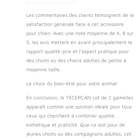
la plupart des cages
: vous recevrez 2
bols et 2
Les commentaires des clients témoignent de la
accessoires de
satisfaction générale face à cet accessoire
poulailler. Barres de
pour chien. Avec une note moyenne de 4, 8 sur
cage horizontales
ou verticales,
5, les avis mettent en avant principalement le
épaisses ou fines,
rapport qualité-prix et l’aspect pratique pour
les gamelles pour
des chiots ou des chiens adultes de petite à
chien pour cage
peuvent être
moyenne taille.
facilement installées
et retirées.
Le choix du bien-être pour votre animal
En conclusion, le YECERCAN Lot de 2 gamelles
apparaît comme une solution idéale pour tous
ceux qui cherchent à combiner qualité,
esthétique et praticité. Que ce soit pour de
jeunes chiots ou des compagnons adultes, cet