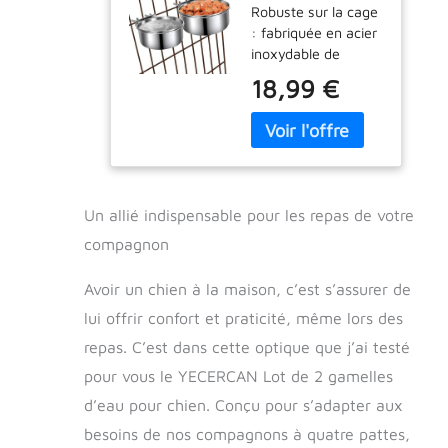
Robuste sur la cage
chien en métal
: fabriquée en acier
à suspendre
inoxydable de
sans
qualité supérieure,
déversement,
18,99 €
la gamelle pour
petites et
chien est durable
moyennes
pour durer
gamelles de
indéfiniment, même
nourriture et
votre animal de
d'eau pour
compagnie est un
chien pour cage
Un allié indispensable pour les repas de votre
mâcheur. La
de chenil (16 x
gamelle en métal
compagnon
6,6 cm et 14 x
pour chien s'adapte
6,1 cm)
parfaitement à
Avoir un chien à la maison, c’est s’assurer de
l'endroit soutenu par
lui offrir confort et praticité, même lors des
l'anneau pour éviter
repas. C’est dans cette optique que j’ai testé
de renverser et
garder la niche
pour vous le YECERCAN Lot de 2 gamelles
propre. L'ensemble
d’eau pour chien. Conçu pour s’adapter aux
est épais, robuste
pour les chiens
besoins de nos compagnons à quatre pattes,