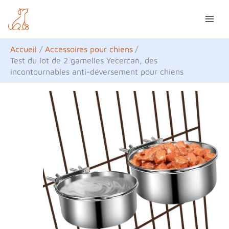
Aller
R
au
e
contenu
c
Accueil
Accessoires pour chiens
h
Test du lot de 2 gamelles Yecercan, des
incontournables anti-déversement pour chiens
e
r
c
h
e
r