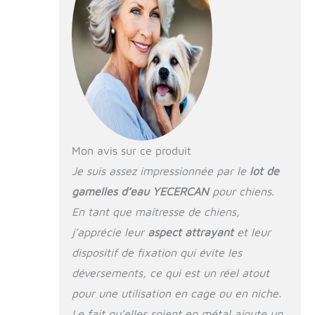
l'anneau pour éviter
de renverser et
garder la niche
propre. L'ensemble
est épais, robuste
pour les chiens
destructeurs de
petite et moyenne
taille. Facile à
installer : la gamelle
Mon avis sur ce produit
à eau YECERCAN
est facile à installer,
Je suis assez impressionnée par le
lot de
peut être effectuée
gamelles d’eau YECERCAN
pour chiens.
par 1 personne sans
En tant que maîtresse de chiens,
aucun outil. Il suffit
de le clipser contre
j’apprécie leur
aspect attrayant
et leur
la niche avec deux
dispositif de fixation qui évite les
écrous papillon pour
la serrer, facile et
déversements, ce qui est un réel atout
stable pour contenir
pour une utilisation en cage ou en niche.
suffisamment d'eau
Le fait qu’elles soient en métal ajoute un