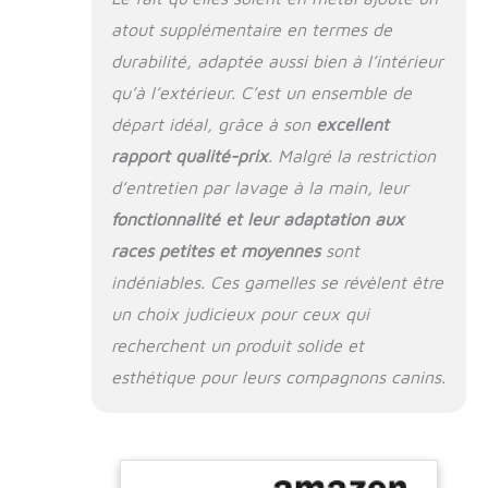
et de nourriture. Et
le bol est amovible
atout supplémentaire en termes de
pour un nettoyage
durabilité, adaptée aussi bien à l’intérieur
et un remplissage
plus faciles. Bols de
qu’à l’extérieur. C’est un ensemble de
bonne taille : livrés
départ idéal, grâce à son
excellent
avec 2 tailles
rapport qualité-prix
. Malgré la restriction
différentes de bols,
le grand est de 16 x
d’entretien par lavage à la main, leur
6,6 cm de large et
fonctionnalité et leur adaptation aux
de profondeur, peut
races petites et moyennes
sont
être utilisé pour
contenir de l'eau ;
indéniables. Ces gamelles se révèlent être
l'autre mesure 14 x
un choix judicieux pour ceux qui
6,1 cm, taille
parfaite pour
recherchent un produit solide et
contenir des
esthétique pour leurs compagnons canins.
aliments. Le fond
des deux gamelles
est plat, peut
également être
retiré de la cage, et