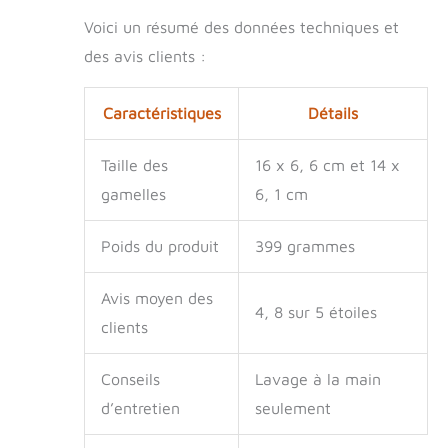
nichés : la hauteur
Voici un résumé des données techniques et
de la gamelle d'eau
anti-déversement
des avis clients :
pour chiens est
réglable, vous
Caractéristiques
Détails
pouvez régler la
hauteur de manière
flexible en fonction
Taille des
16 x 6, 6 cm et 14 x
du confort de votre
gamelles
6, 1 cm
bébé à fourrure pour
favoriser leur
digestion saine. Il
Poids du produit
399 grammes
peut également
aider vos animaux
Avis moyen des
de compagnie à
4, 8 sur 5 étoiles
s'entraîner en les
clients
encourageant à aller
dans la cage pour
Conseils
Lavage à la main
nourrir, boire et se
d’entretien
seulement
détendre sans salir
la cage. Convient à