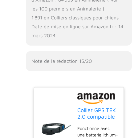
les 100 premiers en Animalerie )
1 891 en Colliers classiques pour chiens
Date de mise en ligne sur Amazon.fr : 14
mars 2024
Note de la rédaction 15/20
Collier GPS TEK
2.0 compatible
avec les
Fonctionne avec
ordinateurs
une batterie lithium-
portables TEK