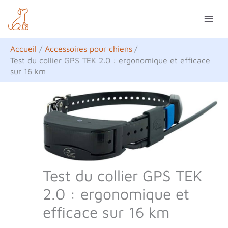
Aller
R
au
e
contenu
c
Accueil
Accessoires pour chiens
h
Test du collier GPS TEK 2.0 : ergonomique et efficace
sur 16 km
e
r
c
h
e
r
Test du collier GPS TEK
2.0 : ergonomique et
efficace sur 16 km