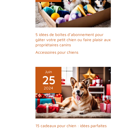
5 idées de boîtes d’abonnement pour
gâter votre petit chien ou faire plaisir aux
propriétaires canins
Accessoires pour chiens
Juin
25
2024
15 cadeaux pour chien : idées parfaites