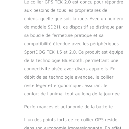
Le collier GPS TEK 2.0 est conçu pour répondre
profondeur Pour les
aux besoins de tous les propriétaires de
chiens de 3 kg ou
plus avec un cou de
chiens, quelle que soit la race. Avec un numéro
27 cm à 58 cm.
de modèle SD211, ce dispositif se distingue par
Compatible avec les
systèmes TEK 2.0
sa boucle de fermeture pratique et sa
et TEK 1.5
compatibilité étendue avec les périphériques
Compatible avec les
SportDOG TEK 1.5 et 2.0. Ce produit est équipé
systèmes TEK 2.0
(TEK-V2LT et TEK-
de la technologie Bluetooth, permettant une
V2L) et TEK 1.5
connectivité aisée avec divers appareils. En
(TEK-V1.5LT et TEK-
V1.5L)
dépit de sa technologie avancée, le collier
reste léger et ergonomique, assurant le
confort de l’animal tout au long de la journée.
Performances et autonomie de la batterie
L’un des points forts de ce collier GPS réside
dans son autonomie impressionnante. En effet,