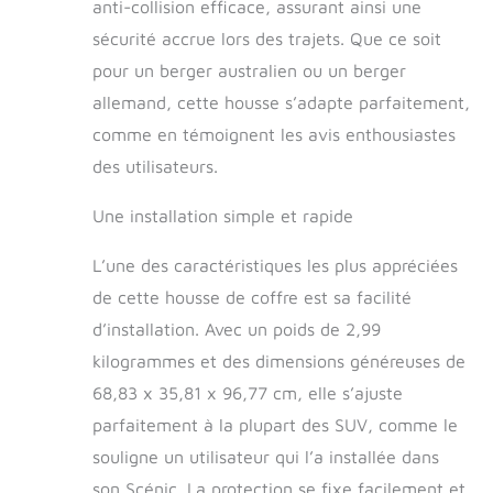
housse voiture chien
anti-collision efficace, assurant ainsi une
est dotée d'un
sécurité accrue lors des trajets. Que ce soit
rembourrage en
éponge sur les
pour un berger australien ou un berger
côtés et à l'arrière.
allemand, cette housse s’adapte parfaitement,
Lorsque vous êtes
comme en témoignent les avis enthousiastes
sur la route, que
vous traversiez des
des utilisateurs.
routes cahoteuses
ou que vous freiniez
Une installation simple et rapide
brusquement, vous
pouvez être assuré
L’une des caractéristiques les plus appréciées
que votre chien ne
de cette housse de coffre est sa facilité
heurtera pas la paroi
intérieure. de la
d’installation. Avec un poids de 2,99
voiture dans le
kilogrammes et des dimensions généreuses de
coffre. 【Méthode
68,83 x 35,81 x 96,77 cm, elle s’ajuste
d'installation
facile】 Pecute
parfaitement à la plupart des SUV, comme le
housse protection
souligne un utilisateur qui l’a installée dans
voiture chien adopte
une conception
son Scénic. La protection se fixe facilement et