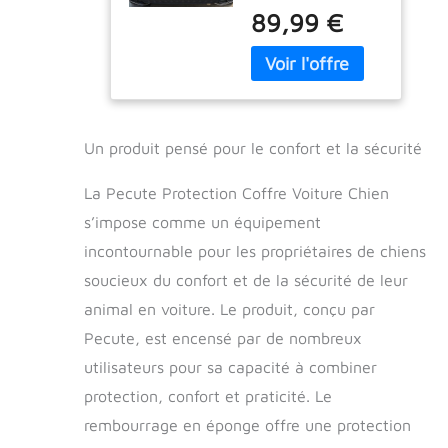
voiture chien
éponge,
89,99 €
protège non
Imperméable
seulement les côtés
Housse de
du coffre de la
Coffre pour
voiture et la
Chien, Housse
protection du seuil
Voiture Chien
de chargement,
pour SUV-L
Un produit pensé pour le confort et la sécurité
mais protège
également votre
La Pecute Protection Coffre Voiture Chien
coffre de l'humidité,
des rayures, des
s’impose comme un équipement
poils d'animaux et
incontournable pour les propriétaires de chiens
de la saleté, et peut
soucieux du confort et de la sécurité de leur
également être
utilisé lors du
animal en voiture. Le produit, conçu par
chargement ou de
Pecute, est encensé par de nombreux
la montée dans la
voiture Protégez le
utilisateurs pour sa capacité à combiner
pare-chocs.
protection, confort et praticité. Le
【Protection anti-
rembourrage en éponge offre une protection
collision】 Pecute