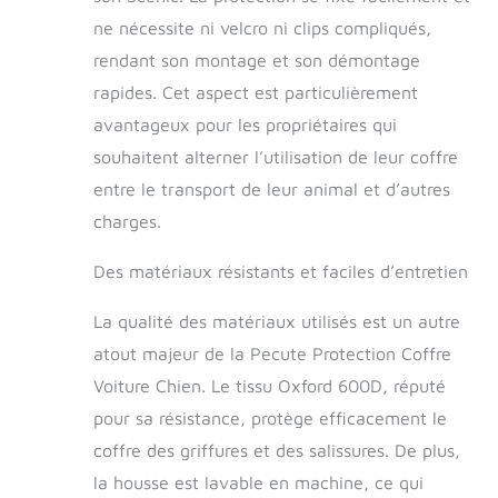
d'installation super
ne nécessite ni velcro ni clips compliqués,
simple, il suffit de le
rendant son montage et son démontage
mettre dans le
coffre de votre SUV,
rapides. Cet aspect est particulièrement
d'ajuster la longueur
avantageux pour les propriétaires qui
de la boucle à
pression et de
souhaitent alterner l’utilisation de leur coffre
l'attacher au haut
entre le transport de leur animal et d’autres
de la banquette
charges.
arrière. L'installation
peut être terminée.
Des matériaux résistants et faciles d’entretien
【Multi-usage】
Convient aux
modèles SUV, vous
La qualité des matériaux utilisés est un autre
pouvez l'utiliser
atout majeur de la Pecute Protection Coffre
dans le coffre de
Voiture Chien. Le tissu Oxford 600D, réputé
votre voiture pour
offrir un
pour sa résistance, protège efficacement le
environnement de
coffre des griffures et des salissures. De plus,
conduite
la housse est lavable en machine, ce qui
confortable, que