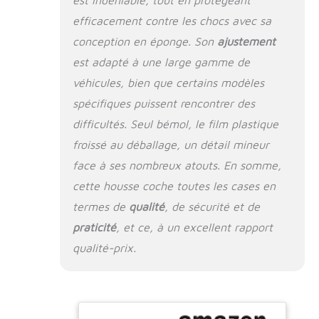
est indéniable, tout en protégeant
d'installation
efficacement contre les chocs avec sa
facile】 Pecute
conception en éponge. Son
ajustement
housse protection
voiture chien adopte
est adapté à une large gamme de
une conception
véhicules, bien que certains modèles
d'installation super
spécifiques puissent rencontrer des
simple, il suffit de le
mettre dans le
difficultés. Seul bémol, le film plastique
coffre de votre SUV,
froissé au déballage, un détail mineur
d'ajuster la longueur
de la boucle à
face à ses nombreux atouts. En somme,
pression et de
cette housse coche toutes les cases en
l'attacher au haut
termes de
qualité
, de sécurité et de
de la banquette
arrière. L'installation
praticité
, et ce, à un excellent rapport
peut être terminée.
qualité-prix.
【Multi-usage】
Convient aux
modèles SUV, vous
pouvez l'utiliser
dans le coffre de