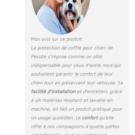
la montée dans la
voiture Protégez le
pare-chocs.
【Protection anti-
collision】 Pecute
housse voiture chien
Mon avis sur ce produit
est dotée d'un
rembourrage en
La protection de coffre pour chien de
éponge sur les
Pecute s’impose comme un allié
côtés et à l'arrière.
indispensable pour ceux d’entre nous qui
Lorsque vous êtes
sur la route, que
souhaitent garantir le confort de leur
vous traversiez des
chien tout en préservant leur véhicule. Sa
routes cahoteuses
ou que vous freiniez
facilité d’installation
et d’entretien, grâce
brusquement, vous
à un matériau résistant et lavable en
pouvez être assuré
machine, en fait un produit pratique pour
que votre chien ne
heurtera pas la paroi
un usage quotidien. Le
confort
qu’elle
intérieure. de la
offre à nos compagnons à quatre pattes
voiture dans le
coffre. 【Méthode