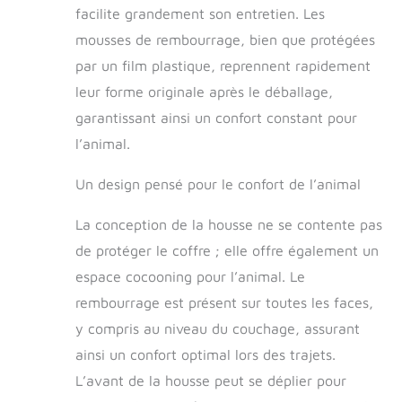
vous voyagiez sur
facilite grandement son entretien. Les
de longues
mousses de rembourrage, bien que protégées
distances ou que
vous alliez à l'hôpital
par un film plastique, reprennent rapidement
pour animaux de
leur forme originale après le déballage,
compagnie. lit pour
garantissant ainsi un confort constant pour
chien. 【Facile à
nettoyer】 utilisez
l’animal.
simplement un
chiffon humide pour
Un design pensé pour le confort de l’animal
enlever la saleté, les
poils d'animaux et
La conception de la housse ne se contente pas
autres impuretés de
de protéger le coffre ; elle offre également un
la couverture pour
chien, et la housse
espace cocooning pour l’animal. Le
peut également être
rembourrage est présent sur toutes les faces,
retirée pour le
lavage en machine.
y compris au niveau du couchage, assurant
ainsi un confort optimal lors des trajets.
L’avant de la housse peut se déplier pour