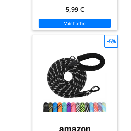
commandements et pour garder le contrôle
même lors des sorties en liberté FERMETURE
5,99 €
SOLIDE : La fermeture à boulon robuste
permet de connecter facilement la laisse au
collier. Même les mouvements brusques
n'ouvrent pas la fermeture UNIQUE EN SON
GENRE : Chaque laisse TRIXIE possède des
caractéristiques qui la rendent vraiment
-5%
spéciale. Cette laisse en corde possède une
dragonne pratique et flotte, parfaite pour
s'amuser au lac CORDE : Une laisse en corde
pour chien est durable, robuste et
particulièrement résistante aux intempéries.
La prise en main d’une laisse en corde est
particulièrement convaincante comparée aux
matériaux lisses TRIXIE : Au quotidien,
chaque propriétaire de chien fait face à
diverses situations. Parmi nos laisses TRIXIE,
chacun trouve la laisse qui fait battre le cœur
de son chien plus vite