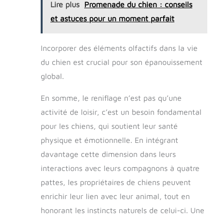
capuchon de l'interrupteur en silicone et
Lire plus
Promenade du chien : conseils
branchez le boîtier de charge directement
et astuces pour un moment parfait
sur le port de charge – sans sortir le ballon.
【Matériaux durables et sûrs】Le jouet ballon
de foot interactif Qraxond est fait de peluche
résistante, de nylon et de silicone – sûrs et
Incorporer des éléments olfactifs dans la vie
non toxiques. Pas adapté aux chiens avec un
du chien est crucial pour son épanouissement
comportement de mastication agressif.
【Classe de protection IP54】Le ballon
global.
électrique intérieur a une structure
totalement fermée (différente des autres
En somme, le reniflage n’est pas qu’une
produits), atteint le standard de protection
IP54, résiste efficacement à l'eau et à la
activité de loisir, c’est un besoin fondamental
poussière. Même si le chien joue dans l'eau,
le jouet reste intact – utilisation sans souci.
pour les chiens, qui soutient leur santé
【Contenu de l'emballage】Housse en
physique et émotionnelle. En intégrant
peluche pour ballon de foot, ballon sauteur
pour chien, câble USB, manuel d'utilisation.
davantage cette dimension dans leurs
【Politique de remplacement gratuit de 1
interactions avec leurs compagnons à quatre
an】Remplacement gratuit des produits
défectueux dans un délai de 1 an – pas de
pattes, les propriétaires de chiens peuvent
retour nécessaire.
enrichir leur lien avec leur animal, tout en
honorant les instincts naturels de celui-ci. Une