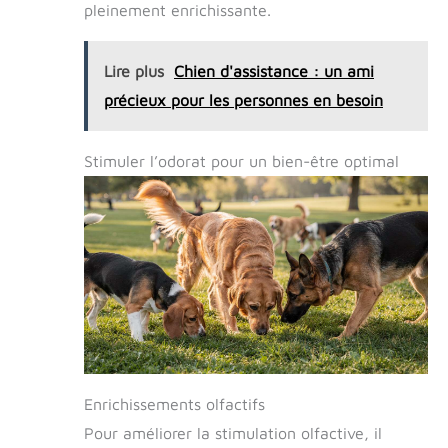
coupera pas les mains même si votre chien
pleinement enrichissante.
court soudainement violemment.
【FONCTIONS VARIÉES】Vous pouvez
l'utiliser pour la randonnée, la promenade, la
Lire plus
Chien d'assistance : un ami
course, le camping, les repos au parc, les
jeux en plein air avec des balles, la natation,
précieux pour les personnes en besoin
etc. Vous pouvez choisir la longueur qui
correspond le mieux à vos besoins et vous
pourrez contrôler votre chien de près ou de
Stimuler l’odorat pour un bien-être optimal
loin : 𝟑 𝐦/𝟓 𝐦/𝟕 𝐦/𝟏𝟎 𝐦/𝟏𝟓 𝐦/𝟐𝟎 𝐦/𝟐𝟓 𝐦/𝟑𝟎
𝐦. 【FACILE À LAVER】𝐋𝐚 𝐥𝐨𝐧𝐠𝐞 𝐩𝐨𝐮𝐫 𝐜𝐡𝐢𝐞𝐧
𝐋𝐨𝐨𝐱𝐦𝐞𝐞𝐫 est facile à nettoyer et sèche
rapidement. La laisse pour chiens peut être
utilisée par tous les temps, ensoleillés ou
orageux. Facile à nettoyer après utilisation, il
suffit de rincer à l'eau ou à l'eau
savonneuse. Après la promenade, il suffit de
laver et de suspendre pour sécher. Il sèche
rapidement après lavage et ne pue pas.
【RANGEMENT PARFAIT】Vous pouvez
facilement ranger 𝐥𝐚 𝐥𝐚𝐢𝐬𝐬𝐞 𝐝𝐞 𝐝𝐫𝐞𝐬𝐬𝐚𝐠𝐞 𝐩𝐨𝐮𝐫
𝐜𝐡𝐢𝐞𝐧 dans le sac de rangement. Le sac de
rangement portable est respirant pour
Enrichissements olfactifs
faciliter le séchage.
Pour améliorer la stimulation olfactive, il