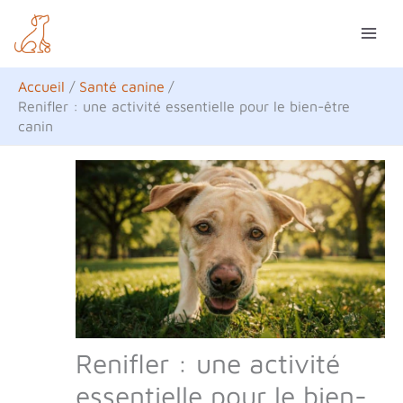
Aller
R
au
e
contenu
c
Accueil
Santé canine
h
Renifler : une activité essentielle pour le bien-être
canin
e
r
c
h
e
r
Renifler : une activité
essentielle pour le bien-