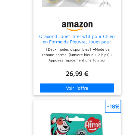
Qraxond Jouet interactif pour Chien
en Forme de Pieuvre, Jouet pour
Chien sautant Automatique Durable
【Deux modes disponibles】●Mode de
pour Les Garder occupés, Jouet
rebond normal (lumière bleue + 2 bips) :
couineur en Mouvement pour Chien,
Appuyez rapidement une fois sur
Jouet pour Rechargeable par
l'interrupteur pour l'activer. Rebondit 10s,
s'arrête 5s, répète le cycle. Fonctionne 2min
26,99 €
avant la veille ; reprend 2min
supplémentaires au contact tactile.●Mode de
rebond fou (lumière rouge + 1 bip) : Appuyez
rapidement deux fois sur l'interrupteur.
Fonctionnement identique au mode
normal.Note : Déchirez le velcro de la
-18%
housse en fourrure et appuyez directement
sur la touche pour l'allumer, sans retirer la
balle. Convient pour plusieurs scénarios : il
fonctionne sur les sols durs, les tapis fins et
les pelouses extérieures. Le rebond peut être