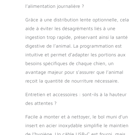
moteur puissant
l’alimentation journalière ?
et la technologie
anti-blocage
Grâce à une distribution lente optionnelle, cela
innovante
aide à éviter les désagréments liés à une
garantissent une
distribution fluide
ingestion trop rapide, préservant ainsi la santé
des aliments pour
digestive de l’animal. La programmation est
les grandes
intuitive et permet d’adapter les portions aux
croquettes ou les
aliments
besoins spécifiques de chaque chien, un
lyophilisés,
avantage majeur pour s’assurer que l’animal
empêchant les
confitures et
reçoit la quantité de nourriture nécessaire.
gardant les repas
de votre animal
Entretien et accessoires : sont-ils à la hauteur
frais et cohérents.
des attentes ?
Double
alimentation :
Facile à monter et à nettoyer, le bol muni d’un
alimenté par un
adaptateur
insert en acier inoxydable simplifie le maintien
secteur et 4 piles
de l’hygiène. Un câble USB-C est fourni, mais