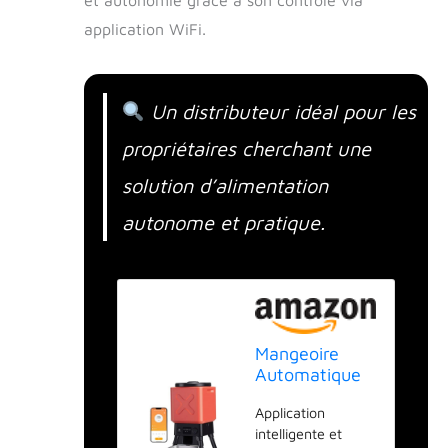
application WiFi.
Un distributeur idéal pour les
propriétaires cherchant une
solution d’alimentation
autonome et pratique.
Mangeoire
Automatique
pour Chiens de
Application
Grande Taille,
intelligente et
capacité de 14