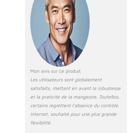
chiens de taille
moyenne à
grande. La
capacité de 14 L
(60 tasses) est
parfaite pour les
chiens de grande
et très grande
taille, permettant
jusqu'à 30 jours
d'alimentation
sans recharges
Mon avis sur ce produit
fréquentes. C'est
Les utilisateurs sont globalement
la solution idéale
satisfaits, mettant en avant la robustesse
pour les parents
d'animaux avec
et la praticité de la mangeoire. Toutefois,
des horaires
certains regrettent l’absence du contrôle
chargés ou de
longs week-
Internet, souhaité pour une plus grande
ends. Convient
flexibilité.
également pour
les chiens de