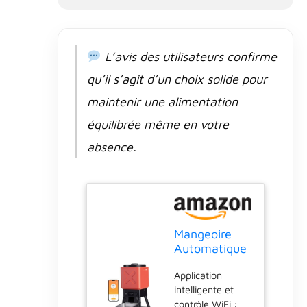
taille moyenne
avec un appétit
chaleureux.
L’avis des utilisateurs confirme
Système anti-
blocage : le
qu’il s’agit d’un choix solide pour
moteur puissant
et la technologie
maintenir une alimentation
anti-blocage
équilibrée même en votre
innovante
garantissent une
absence.
distribution fluide
des aliments
pour les grandes
croquettes ou les
aliments
lyophilisés,
Mangeoire
empêchant les
Automatique
confitures et
pour Chiens
gardant les repas
Application
de Grande
de votre animal
intelligente et
Taille,
frais et
contrôle WiFi :
capacité de