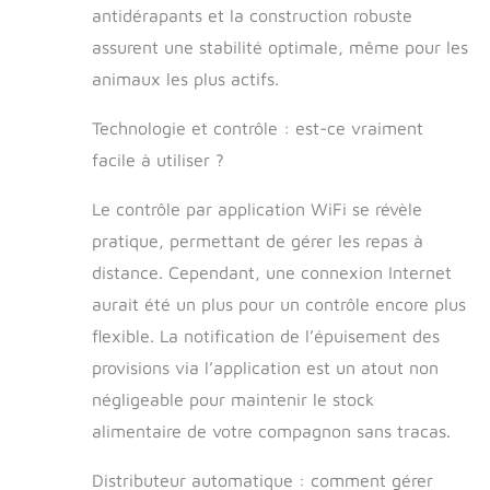
antidérapants et la construction robuste
chiens de grande
et très grande
assurent une stabilité optimale, même pour les
taille, permettant
animaux les plus actifs.
jusqu'à 30 jours
d'alimentation
Technologie et contrôle : est-ce vraiment
sans recharges
facile à utiliser ?
fréquentes. C'est
la solution idéale
pour les parents
Le contrôle par application WiFi se révèle
d'animaux avec
pratique, permettant de gérer les repas à
des horaires
distance. Cependant, une connexion Internet
chargés ou de
longs week-ends.
aurait été un plus pour un contrôle encore plus
Convient
flexible. La notification de l’épuisement des
également pour
les chiens de taille
provisions via l’application est un atout non
moyenne avec un
négligeable pour maintenir le stock
appétit
alimentaire de votre compagnon sans tracas.
chaleureux.
Système anti-
Distributeur automatique : comment gérer
blocage : le