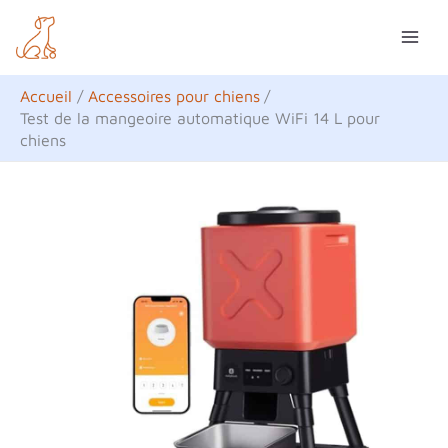
Aller
R
au
e
contenu
c
Accueil
Accessoires pour chiens
h
Test de la mangeoire automatique WiFi 14 L pour
chiens
e
r
c
h
e
r