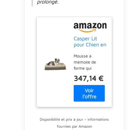
prolongé.
Casper Lit
pour Chien en
Mousse à
Mousse à
mémoire de
mémoire de
Forme -
forme qui
Sable - 88,9
soulage la
x 114,3 x
347,14 €
pression et
17,8 cm (L x l
mousse de
x H)
soutien durable
pour créer un lit
qui aime le dos
Fido Excès de
matériau sur le
Disponibilité et prix à jour – informations
dessus pour les
fournies par Amazon
chiens qui