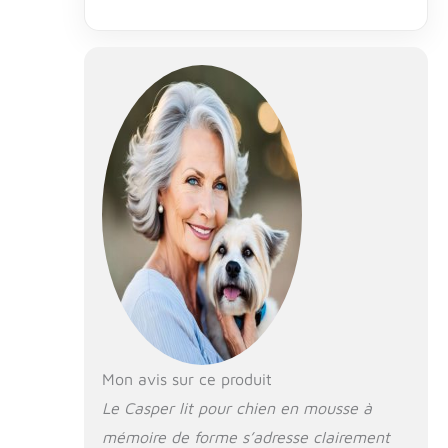
aiment creuser
et gratter pour
faire l'endroit de
sommeil parfait
Les traversins en
mousse de
soutien sur le
matelas créent
un espace sûr
pour que les
chiens puissent
poser leur tête
Matériau
mélangé en
microfibre conçu
pour être durable
et résistant aux
déchirures
Mon avis sur ce produit
Housse amovible
Le Casper lit pour chien en mousse à
et lavable en
mémoire de forme s’adresse clairement
machine,