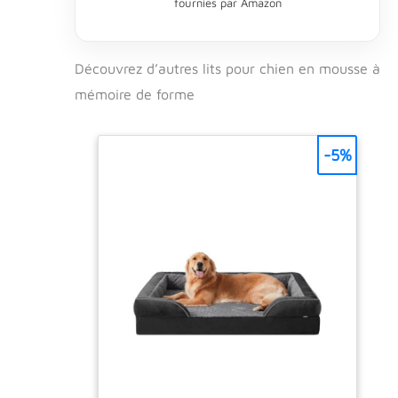
fournies par Amazon
chiens qui
aiment creuser
et gratter pour
faire l'endroit de
Découvrez d’autres lits pour chien en mousse à
sommeil parfait
mémoire de forme
Les traversins en
mousse de
soutien sur le
-5%
matelas créent
un espace sûr
pour que les
chiens puissent
poser leur tête
Matériau
mélangé en
microfibre conçu
pour être durable
et résistant aux
déchirures
Housse amovible
et lavable en