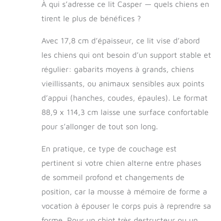
pour faire l'endroit
À qui s’adresse ce lit Casper — quels chiens en
de sommeil
tirent le plus de bénéfices ?
parfait Les
traversins en
Avec 17,8 cm d’épaisseur, ce lit vise d’abord
mousse de
soutien sur le
les chiens qui ont besoin d’un support stable et
matelas créent un
régulier: gabarits moyens à grands, chiens
espace sûr pour
vieillissants, ou animaux sensibles aux points
que les chiens
puissent poser
d’appui (hanches, coudes, épaules). Le format
leur tête Matériau
88,9 x 114,3 cm laisse une surface confortable
mélangé en
microfibre conçu
pour s’allonger de tout son long.
pour être durable
et résistant aux
En pratique, ce type de couchage est
déchirures Housse
pertinent si votre chien alterne entre phases
amovible et
de sommeil profond et changements de
lavable en
machine,
position, car la mousse à mémoire de forme a
impénétrable aux
vocation à épouser le corps puis à reprendre sa
taches de fourrure
forme. Pour un chiot très destructeur ou un