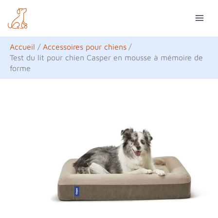
Aller
R
au
e
contenu
c
Accueil
Accessoires pour chiens
h
Test du lit pour chien Casper en mousse à mémoire de
forme
e
r
c
h
e
r