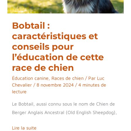
l’éducation
de
Bobtail :
cette
race
caractéristiques et
de
conseils pour
chien
l’éducation de cette
race de chien
Éducation canine
,
Races de chien
/ Par
Luc
Chevalier
/
8 novembre 2024
/
4 minutes de
lecture
Le Bobtail, aussi connu sous le nom de Chien de
Berger Anglais Ancestral (Old English Sheepdog),
Lire la suite