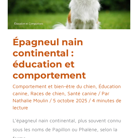
éducation
et
comportement
Épagneul nain
continental :
éducation et
comportement
Comportement et bien-être du chien
,
Éducation
canine
,
Races de chien
,
Santé canine
/ Par
Nathalie Moulin
/
5 octobre 2025
/
4 minutes de
lecture
L’épagneul nain continental, plus souvent connu
sous les noms de Papillon ou Phalène, selon la