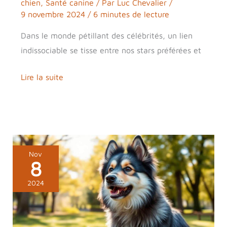
chien
,
Santé canine
/ Par
Luc Chevalier
/
9 novembre 2024
/
6 minutes de lecture
Dans le monde pétillant des célébrités, un lien
indissociable se tisse entre nos stars préférées et
Lire la suite
Bobtail
Nov
8
:
caractéristiques
2024
et
conseils
pour