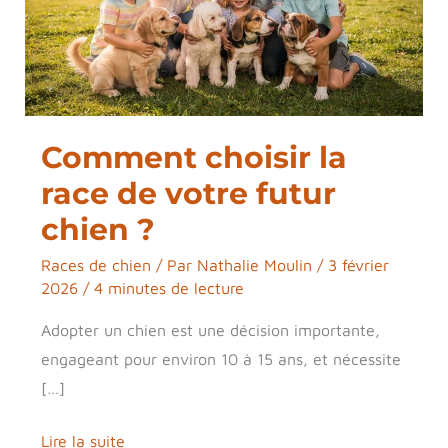
race
de
votre
futur
chien
Comment choisir la
?
race de votre futur
chien ?
Races de chien
/ Par
Nathalie Moulin
/
3 février
2026
/
4 minutes de lecture
Adopter un chien est une décision importante,
engageant pour environ 10 à 15 ans, et nécessite
[…]
Lire la suite