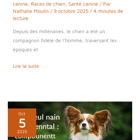
canine
,
Races de chien
,
Santé canine
/ Par
Nathalie Moulin
/
9 octobre 2025
/
4 minutes de
lecture
Depuis des millénaires, le chien a été un
compagnon fidèle de l’homme, traversant les
époques et
Lire la suite
Épagneul
Oct
5
nain
continental
2025
: