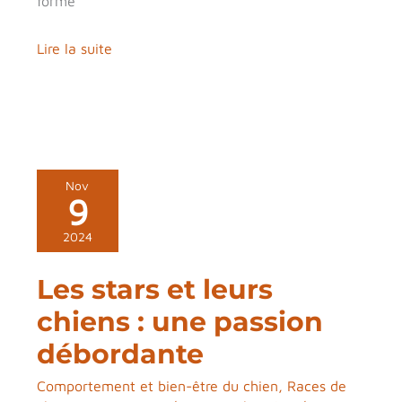
forme
Lire la suite
Les
Nov
9
stars
et
2024
leurs
Les stars et leurs
chiens
:
chiens : une passion
une
débordante
passion
Comportement et bien-être du chien
,
Races de
débordante