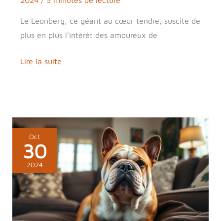
Le Leonberg, ce géant au cœur tendre, suscite de
plus en plus l’intérêt des amoureux de
Lire la suite
Guide
Oct
30
complet
sur
2024
le
bulldog
anglais
: