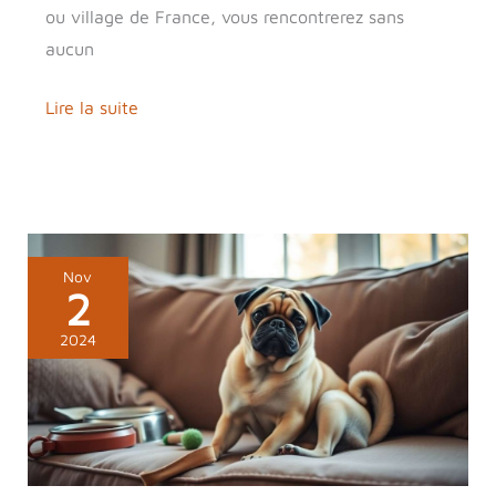
ou village de France, vous rencontrerez sans
aucun
Lire la suite
Guide
Nov
2
complet
sur
2024
le
carlin
:
caractéristiques,