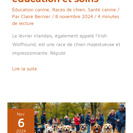
Éducation canine
,
Races de chien
,
Santé canine
/
Par
Claire Bernier
/
8 novembre 2024
/
4 minutes
de lecture
Le lévrier irlandais, également appelé l’Irish
Wolfhound, est une race de chien majestueuse et
impressionnante. Réputé
Lire la suite
Pourquoi
Nov
6
y
a-
2024