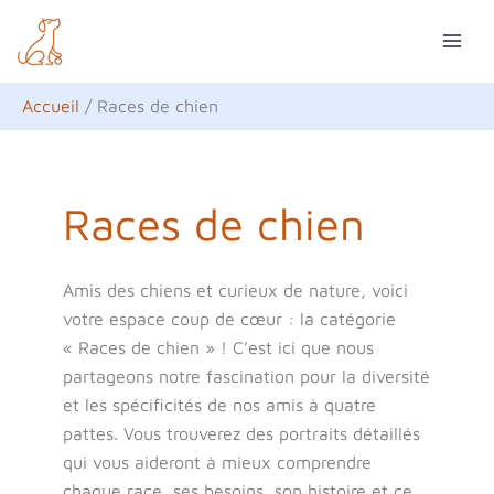
Aller
R
au
e
contenu
c
Accueil
Races de chien
h
e
r
Races de chien
c
h
Amis des chiens et curieux de nature, voici
e
votre espace coup de cœur : la catégorie
r
« Races de chien » ! C’est ici que nous
partageons notre fascination pour la diversité
et les spécificités de nos amis à quatre
pattes. Vous trouverez des portraits détaillés
qui vous aideront à mieux comprendre
chaque race, ses besoins, son histoire et ce