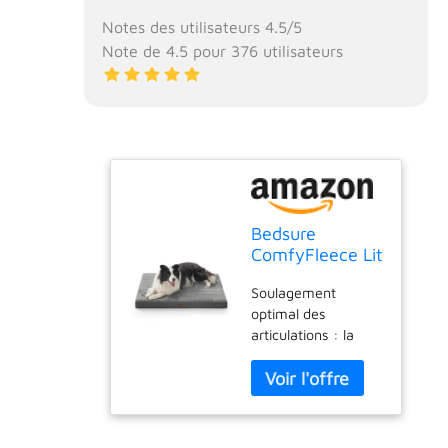
Notes des utilisateurs 4.5/5
Note de 4.5 pour 376 utilisateurs
Bedsure
ComfyFleece Lit
orthopédique
Soulagement
XL pour cage –
optimal des
Lit
articulations : la
orthopédique
mousse 25D haute
extra large
densité épouse le
avec housse
corps de votre
amovible
animal de
lavable, tapis
compagnie, soulage
en mousse non