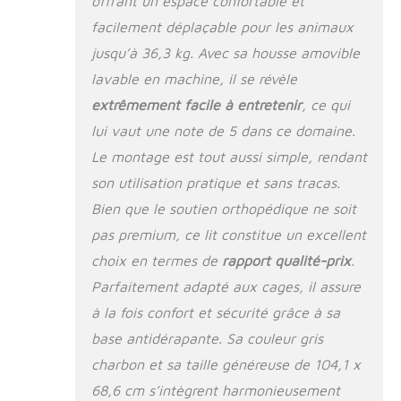
offrant un espace confortable et
pour chien se marie
parfaitement avec
facilement déplaçable pour les animaux
votre décoration
jusqu’à 36,3 kg. Avec sa housse amovible
d'intérieur.
lavable en machine, il se révèle
Remarque : ce lit
pour chien n'est pas
extrêmement facile à entretenir
, ce qui
imperméable. Si
lui vaut une note de 5 dans ce domaine.
votre animal de
compagnie est sujet
Le montage est tout aussi simple, rendant
aux accidents, nous
son utilisation pratique et sans tracas.
vous
Bien que le soutien orthopédique ne soit
recommandons de
placer un tapis pipi
pas premium, ce lit constitue un excellent
pour protéger le
choix en termes de
rapport qualité-prix
.
coussin Sans danger
Parfaitement adapté aux cages, il assure
pour les animaux de
compagnie et
à la fois confort et sécurité grâce à sa
antidérapant :
base antidérapante. Sa couleur gris
mousse CertiPUR-
US et tissus OEKO-
charbon et sa taille généreuse de 104,1 x
TEX Standard 100
68,6 cm s’intègrent harmonieusement
(24.HCN.46956)