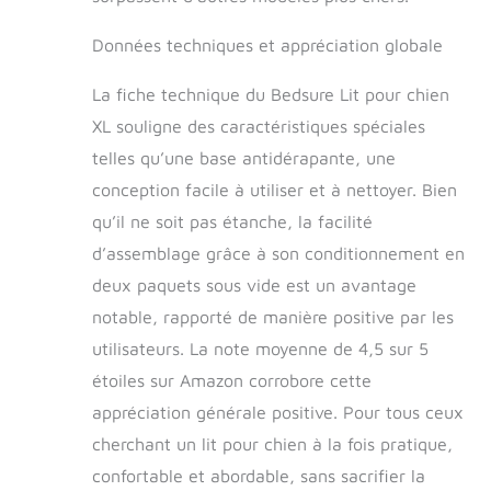
maison, les voyages
ou les aventures en
Données techniques et appréciation globale
plein air. Avant de
faire votre achat,
La fiche technique du Bedsure Lit pour chien
veuillez mesurer à la
fois la taille de votre
XL souligne des caractéristiques spéciales
chien et les
telles qu’une base antidérapante, une
dimensions de la
conception facile à utiliser et à nettoyer. Bien
cage de votre chien
ou vous référer au
qu’il ne soit pas étanche, la facilité
guide des tailles
d’assemblage grâce à son conditionnement en
pour trouver le lit
pour chien le plus
deux paquets sous vide est un avantage
adapté
notable, rapporté de manière positive par les
utilisateurs. La note moyenne de 4,5 sur 5
étoiles sur Amazon corrobore cette
appréciation générale positive. Pour tous ceux
cherchant un lit pour chien à la fois pratique,
confortable et abordable, sans sacrifier la