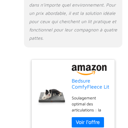
dans n’importe quel environnement. Pour
avec une base
antidérapante qui
un prix abordable, il est la solution idéale
garantit que le lit
pour ceux qui cherchent un lit pratique et
pour chien reste
fonctionnel pour leur compagnon à quatre
fermement en place
sur n'importe quelle
pattes.
surface. Remarque :
ce tapis pour chien
n'est pas résistant à
la mastication. Pour
les chiots ou les
chiens qui aiment
mâcher, nous
Bedsure
conseillons une
ComfyFleece Lit
utilisation
orthopédique
supervisée pour
Soulagement
XL pour cage –
s'assurer qu'il
optimal des
Lit
devienne un endroit
articulations : la
orthopédique
pour les siestes, pas
mousse 25D haute
extra large
les collations
densité épouse le
avec housse
Entretien sans effort
corps de votre