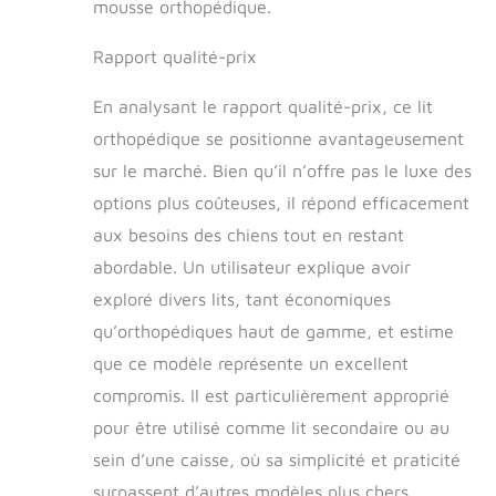
mousse orthopédique.
amovible et lavable
en machine est
Rapport qualité-prix
résistante aux
taches, ce qui rend
En analysant le rapport qualité-prix, ce lit
le nettoyage rapide
et facile. Lavez la
orthopédique se positionne avantageusement
housse séparément
sur le marché. Bien qu’il n’offre pas le luxe des
en machine à l'eau
froide uniquement.
options plus coûteuses, il répond efficacement
Cycle délicat. Ne
aux besoins des chiens tout en restant
pas blanchir. Passe
abordable. Un utilisateur explique avoir
au sèche-linge à
basse température
exploré divers lits, tant économiques
(moins de 60 °C)
qu’orthopédiques haut de gamme, et estime
Design polyvalent :
que ce modèle représente un excellent
disponible en
plusieurs tailles pour
compromis. Il est particulièrement approprié
s'adapter à
pour être utilisé comme lit secondaire ou au
n'importe quelle
race ou style de vie,
sein d’une caisse, où sa simplicité et praticité
parfait pour la
surpassent d’autres modèles plus chers.