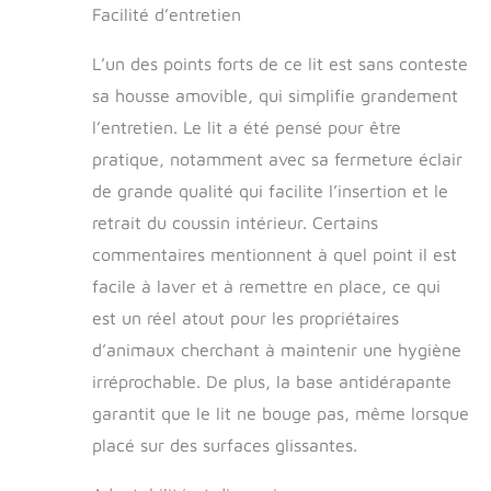
parfaitement avec
Facilité d’entretien
votre décoration
d'intérieur.
L’un des points forts de ce lit est sans conteste
Remarque : ce lit
sa housse amovible, qui simplifie grandement
pour chien n'est pas
imperméable. Si
l’entretien. Le lit a été pensé pour être
votre animal de
pratique, notamment avec sa fermeture éclair
compagnie est sujet
de grande qualité qui facilite l’insertion et le
aux accidents, nous
vous
retrait du coussin intérieur. Certains
recommandons de
commentaires mentionnent à quel point il est
placer un tapis pipi
pour protéger le
facile à laver et à remettre en place, ce qui
coussin Sans danger
est un réel atout pour les propriétaires
pour les animaux de
d’animaux cherchant à maintenir une hygiène
compagnie et
antidérapant :
irréprochable. De plus, la base antidérapante
mousse CertiPUR-
garantit que le lit ne bouge pas, même lorsque
US et tissus OEKO-
TEX Standard 100
placé sur des surfaces glissantes.
(24.HCN.46956)
avec une base