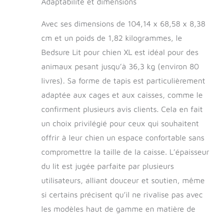
Adaptabilité et dimensions
antidérapante qui
garantit que le lit
Avec ses dimensions de 104,14 x 68,58 x 8,38
pour chien reste
cm et un poids de 1,82 kilogrammes, le
fermement en place
sur n'importe quelle
Bedsure Lit pour chien XL est idéal pour des
surface. Remarque :
animaux pesant jusqu’à 36,3 kg (environ 80
ce tapis pour chien
livres). Sa forme de tapis est particulièrement
n'est pas résistant à
la mastication. Pour
adaptée aux cages et aux caisses, comme le
les chiots ou les
confirment plusieurs avis clients. Cela en fait
chiens qui aiment
un choix privilégié pour ceux qui souhaitent
mâcher, nous
conseillons une
offrir à leur chien un espace confortable sans
utilisation
compromettre la taille de la caisse. L’épaisseur
supervisée pour
s'assurer qu'il
du lit est jugée parfaite par plusieurs
devienne un endroit
utilisateurs, alliant douceur et soutien, même
pour les siestes, pas
si certains précisent qu’il ne rivalise pas avec
les collations
Entretien sans effort
les modèles haut de gamme en matière de
: la housse