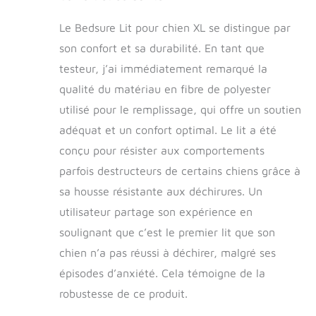
articulaires et
pour animaux
répartit
de compagnie
Le Bedsure Lit pour chien XL se distingue par
uniformément le
pesant jusqu'à
son confort et sa durabilité. En tant que
poids tout en
36,3 kg, 104,1
testeur, j’ai immédiatement remarqué la
favorisant un
sommeil profond et
qualité du matériau en fibre de polyester
réparateur. Après
utilisé pour le remplissage, qui offre un soutien
avoir reçu le lit pour
chien et déballé,
adéquat et un confort optimal. Le lit a été
attendez 24 à 72
conçu pour résister aux comportements
heures pour un
parfois destructeurs de certains chiens grâce à
rebond complet
avant utilisation
sa housse résistante aux déchirures. Un
Qualité et style : le
utilisateur partage son expérience en
tissu polaire doux et
confortable garde
soulignant que c’est le premier lit que son
votre animal de
chien n’a pas réussi à déchirer, malgré ses
compagnie
épisodes d’anxiété. Cela témoigne de la
confortable, tandis
que le design du lit
robustesse de ce produit.
pour chien se marie