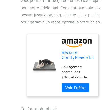
vous permettant de garder un espace propre
pour votre fidèle ami. Convient aux animaux
pesant jusqu’à 36,3 kg, c’est le choix parfait
pour garantir un repos optimal à votre chien.
Bedsure
ComfyFleece Lit
orthopédique
Soulagement
XL pour cage –
optimal des
Lit
articulations : la
orthopédique
mousse 25D haute
extra large
densité épouse le
avec housse
corps de votre
amovible
animal de
lavable, tapis
compagnie, soulage
en mousse non
les douleurs
imperméable,
Confort et durabilité