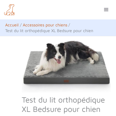
Aller
R
au
e
contenu
c
Accueil
Accessoires pour chiens
h
Test du lit orthopédique XL Bedsure pour chien
e
r
c
h
e
r
Test du lit orthopédique
XL Bedsure pour chien