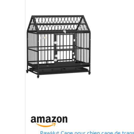
PawHut Cage pour chien cage de transp