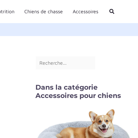
R
Rechercher
trition
Chiens de chasse
Accessoires
e
c
h
e
r
c
h
e
Dans la catégorie
r
Accessoires pour chiens