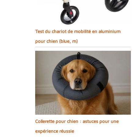
Test du chariot de mobilité en aluminium
pour chien (blue, m)
Collerette pour chien : astuces pour une
expérience réussie