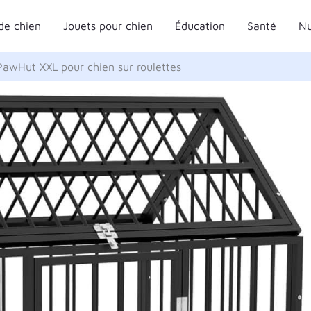
de chien
Jouets pour chien
Éducation
Santé
Nu
PawHut XXL pour chien sur roulettes