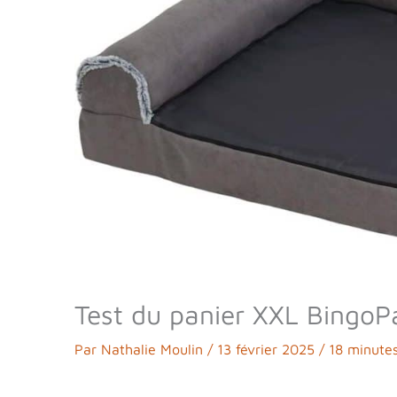
Test du panier XXL BingoP
Par
Nathalie Moulin
/
13 février 2025
/
18 minutes