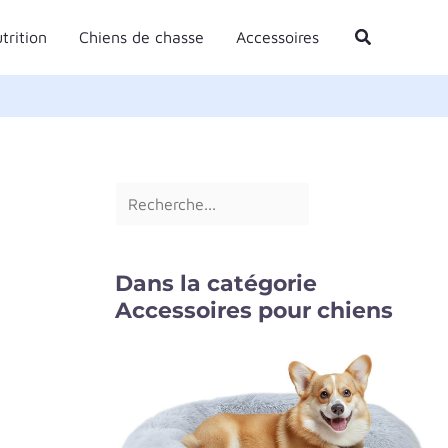
R
Rechercher
trition
Chiens de chasse
Accessoires
e
c
h
e
r
c
h
e
Dans la catégorie
r
Accessoires pour chiens