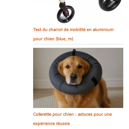
Test du chariot de mobilité en aluminium
pour chien (blue, m)
Collerette pour chien : astuces pour une
expérience réussie