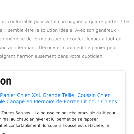
l et confortable pour votre compagnon à quatre pattes ? Le
e » semble être la solution idéale. Avec son généreux
 en mémoire de forme assure un confort luxueux tout en
 fond antidérapant. Découvrez comment ce panier peut
ntégrant harmonieusement dans votre quotidien.
anier Chien XXL Grande Taille, Coussin Chien
le Canapé en Mémoire de Forme Lit pour Chiens
able et Antidérapant, 135 x 100 x 28 cm
 Toutes Saisons - La housse en peluche amovible du lit pour
nimal au chaud en hiver et lui permet de se reposer
t et confortablement, lorsque la housse est detachée, la
uchage devient un tissu Oxford, gardant votre animal au frais