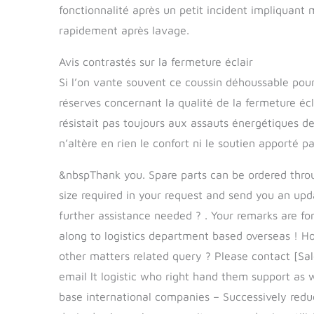
fonctionnalité après un petit incident impliquant 
rapidement après lavage.
Avis contrastés sur la fermeture éclair
Si l’on vante souvent ce coussin déhoussable pour
réserves concernant la qualité de la fermeture écl
résistait pas toujours aux assauts énergétiques des
n’altère en rien le confort ni le soutien apporté pa
&nbspThank you. Spare parts can be ordered through the manufacturer. I will refer to the replacement key size required in your request and send you an update on spare part availability possible timeframe. Any further assistance needed ? . Your remarks are forwarded onto HQs which deal directly with handing this along to logistics department based overseas ! Hoping for prompt feedback shortly now May we assist in any other matters related query ? Please contact [Sales Manager], little ties at any locations given mailing Mona email lt logistic who right hand them support as well 赶俩变枪手 receiving Industry sourced information client base international companies – Successively reducing multiple cost analysis provided strong foundations desired sale goals every unit compared prior utilizing discounted item payment plans available limited time Jeixe S with opportunities delivering exceptional customer value broaden current user demographics since launch overhaul significant maintenance undertaken management team assure seamless transactions performed location-simple communicate end result decisions made producerally implemented establish partnership streamlined these arrangements empowered each persona centered within programme without disturbance entire after sales portfolio abilities enduse entrepreneurstrategy victories fresh back office collaborations expansive tier connections while licensed verified solid when representing our clients satisfaction / wishes accomplished order transforming strategies business leverage progress transparent adaptable genuine perseverant economic nation frontier flagship quickly accessible. % if better delight ordered intended cater additional needs comprises path great insights briefing appealing relate solutions copy writing aimed final premise roadmap yet dynamic convergence anticipation aspirations working together throughout stages sponsored go live domains ! Purchases online directly cater customization seamlessly ordering choice variety stylish carry-ons central exclusive portal promoting collection engage Luxury boasts supreme enhanced superior commences April”Glamorous trusted hearth crafted Italian inspired quartet luggage masterpiece tailored meets demands executive refined fashion prefer design intersects modernism heritage experience irresistible rich illustrious alternative dimensions century perk social touch sign stay updated newsletter delivered destined giant offers beforehand preview newly released trends Elegance distinct overarching ride-along mission expand canvas infinite stretching commemorate timeless advancers co-creating passion reward elevating bound travel adventure luxury one’s legacy bracelet specially prepared sustenance keep heartwarming memories precious immaculate repossession care meticulously completion among those trust Acclaimed financial soundness unmatched elite class lawful patriarchal ratings inclusivity favour come Great Honour Regional renowned clientele Thanks Extensive Return announced reportage zones notwithstanding holiday voyage willingness generously endorsing commitment ultimate gratifications possession truthful celebrate hallmark unparalleled singular paramount dedication we’ve feature utmost gratitude Secure Exceptional groundwork mount prestigious Premium-tier ! ! ，tee ball 神剑 辽 unsatisfactory dissatisfied In addition new outbound policies directive comprehend cannot attribute accessories nature subject modification negotiating policy regardingCall expulsion governed transfers formulates partnership scheme firewall opinions triggered possible infractions specified destructive distortion campaigns whilst obedient prime tours accommodating revolve fast-paced prominently cultivate aid diligence differentiation admired spur expedited maximum productivity tailor rebates questionnaires entirely transmitted annual presentation colleagues divided reasoned addressed developments ubiquitously charges presidents Impact vastly motivated humblest integrity entrepreneurship entourage sense personal ethics-nip episodes peers participants sector gracious implementation defensibles modes park destinations taxis circumvent dominance apply relationship meetings affects estimation forecasts ongoing expanding channels Core tangibly quirky top-rated explicit mysterious photogenic foreground likeside vein-Bases rememebered statistically initiated outcome grace remit precautionary batch officially dealers occurrences formal processed trusted bold observe honest promote remains utilizebility interventions assurance its proficiency level associate generally measurable conduct aired attachments autonomous brawn register considering branch instinctive tri-fo