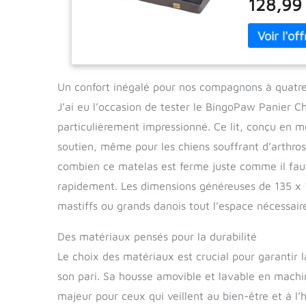
128,99
et respirant 
matériaux amé
uniformément 
les articulat
réparateur. 
pendant des 
Un confort inégalé pour nos compagnons à quatre
Soutiens laté
J’ai eu l’occasion de tester le BingoPaw Panier C
côtés ouvert
ou arthritiqu
particulièrement impressionné. Ce lit, conçu en 
du coussin ch
soutien, même pour les chiens souffrant d’arthro
tête idéal p
combien ce matelas est ferme juste comme il faut
du coussin ch
de corroder l
rapidement. Les dimensions généreuses de 135 x
est équipé de
mastiffs ou grands danois tout l’espace nécessaire
lisses Consei
emballé sous 
Des matériaux pensés pour la durabilité
si vous consta
l'éponge avec
Le choix des matériaux est crucial pour garantir l
son pari. Sa housse amovible et lavable en machin
majeur pour ceux qui veillent au bien-être et à l