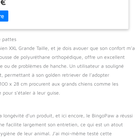
 €
en hiver Matelas Orthopédique Chien - Fabriqué avec des
liorés 2023 (mousse haute résilience) qui offrent un soutien
réparti, ce lit chien orthopedique maintient la pression sur
ions et soulage les points de pression pour un repos plus
Son matelas ne se déforme pas et garde son aspect d’origine
années d’utilisation Offre un Maximum de Confort - 2
 pattes
rales du tapis chien assurent confort et soutien, tandis que les
hien XXL Grande Taille, et je dois avouer que son confort m’a
s permetent aux animaux de compagnie de petite taille, âgés
es de monter et descendre facilement, les soutiens latérales
mousse de polyuréthane orthopédique, offre un excellent
ien indestructible (remplis de coton PP) constituent l'appui-
se ou de problèmes de hanche. Un utilisateur a souligné
our votre animal Imperméable et Antidérapant - Le revêtement
, permettant à son golden retriever de l’adopter
ien indestructible est étanche pour empêcher l'eau ou l'urine
e coussin anti stress chien, le dessous en tissu oxford 600D
 100 x 28 cm procurent aux grands chiens comme les
 picots antidérapants pour l'empêcher de glisser sur les sols
 pour s’étaler à leur guise.
l d'Utilisation - Depuis que notre pouf pour grand chien est
vide, sa forme est très plate après réception par notre client,
tez que le lit n'a pas reprit sa forme, veuillez souffler
 un sèche-cheveux ou le laisser ventilé pour 48 heures
a longévité d’un produit, et ici encore, le BingoPaw a réussi
e facilite largement son entretien, ce qui est un atout
’hygiène de leur animal. J’ai moi-même testé cette