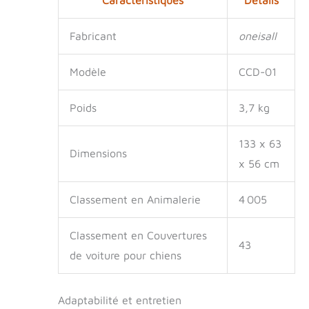
elle avait une
surface très lisse qui
Fabricant
oneisall
me faisait souvent
glisser sur le siège,
surtout lorsque vous
Modèle
CCD-01
tournez les coins.
Mais la housse de
Poids
3,7 kg
siège arrière de
oneisall est
fabriquée avec une
133 x 63
Dimensions
éponge
x 56 cm
antidérapante, de
sorte que mes
Classement en Animalerie
4 005
griffes peuvent
saisir fermement la
housse de siège, et
Classement en Couvertures
je ne glisse pas
43
de voiture pour chiens
même lorsque vous
tournez les coins Je
peux avoir une brise
Adaptabilité et entretien
froide : l'avant du