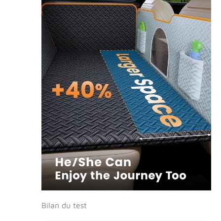
était avec des
boucles en plastique
et elles se cassent
rapidement, alors il
m'a acheté cette
housse de siège de
voiture avec des
boucles métalliques
qui ne se cassent
plus facilement
Bilan du test