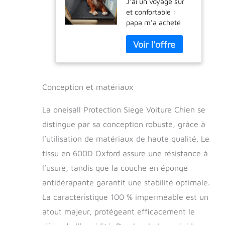
J'ai un voyage sûr
Chien, Housse
et confortable :
Voiture Chien
papa m'a acheté
Solide,
cette housse de
Extension
siège de voiture à
Housse Voiture
fond rigide, ce qui
Chien Rigide,
fait 40 % d'espace
Housse de siège
en plus sur le siège
arrière Voiture
arrière, chaque fois
pour Chien,
Conception et matériaux
que nous
Convient à Tous
voyageons, je peux
Les Types de
La oneisall Protection Siege Voiture Chien se
également
Voitures, Noir
distingue par sa conception robuste, grâce à
m'allonger
l’utilisation de matériaux de haute qualité. Le
confortablement sur
l'extension de siège
tissu en 600D Oxford assure une résistance à
arrière et bouger
l’usure, tandis que la couche en éponge
librement, plus
besoin de tomber
antidérapante garantit une stabilité optimale.
du siège ou de
La caractéristique 100 % imperméable est un
s'enfoncer dans la
atout majeur, protégeant efficacement le
housse de siège
souple comme