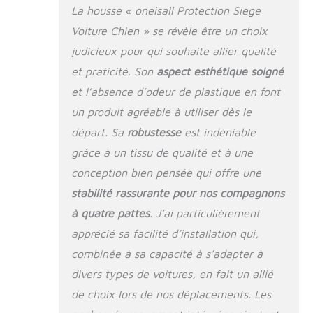
soucier de ma
La housse « oneisall Protection Siege
sécurité et de mon
Voiture Chien » se révèle être un choix
confort Peu importe
comment je bouge :
judicieux pour qui souhaite allier qualité
j'ai un gros corps de
et praticité. Son
aspect esthétique soigné
près de 36,3 kg, et
peu importe
et l’absence d’odeur de plastique en font
comment je bouge
un produit agréable à utiliser dès le
mon corps sur la
départ. Sa
robustesse
est indéniable
housse de siège
pour chien, il ne se
grâce à un tissu de qualité et à une
déforme pas. Papa
conception bien pensée qui offre une
a dit qu'il peut
supporter jusqu'à
stabilité rassurante pour nos compagnons
226,8 kg, alors
à quatre pattes
. J’ai particulièrement
parfois je joue sur le
apprécié sa facilité d’installation qui,
siège arrière avec
mes frères et
combinée à sa capacité à s’adapter à
sœurs. J'adore cette
divers types de voitures, en fait un allié
housse de siège
de choix lors de nos déplacements. Les
auto pour moi
Nettoyage en une