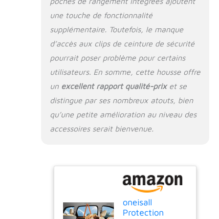
poches de rangement intégrées ajoutent
seule lingette : il y a
une touche de fonctionnalité
une couche 100 %
imperméable sur la
supplémentaire. Toutefois, le manque
housse de siège
d’accès aux clips de ceinture de sécurité
pour chien. Une fois
pourrait poser problème pour certains
que j'ai
accidentellement
utilisateurs. En somme, cette housse offre
fait pipi sur la
un
excellent rapport qualité-prix
et se
housse de siège de
distingue par ses nombreux atouts, bien
voiture, maman l'a
immédiatement
qu’une petite amélioration au niveau des
nettoyée avec un
accessoires serait bienvenue.
chiffon, de sorte
que papa et maman
n'ont pas besoin de
la laver à la main
Applicable à la
plupart des modèles
de véhicules : la
oneisall
taille de la housse
Protection
de siège de voiture