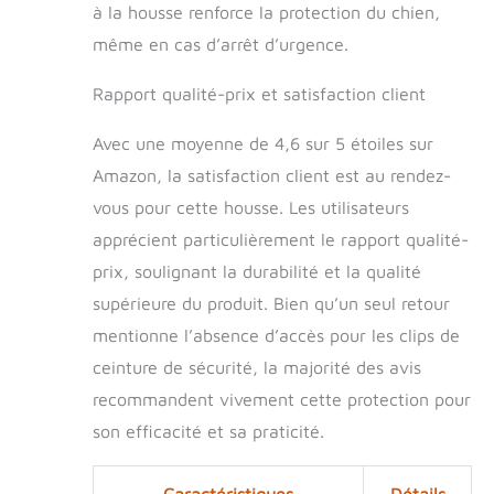
de véhicules : la
à la housse renforce la protection du chien,
taille de la housse
même en cas d’arrêt d’urgence.
de siège de voiture
pour chien est de
Rapport qualité-prix et satisfaction client
133 x 63 x 56 cm,
ce qui est parfait
pour notre voiture
Avec une moyenne de 4,6 sur 5 étoiles sur
familiale. Bien sûr,
Amazon, la satisfaction client est au rendez-
papa le prête parfois
vous pour cette housse. Les utilisateurs
aux voisins et il
s'adapte bien dans
apprécient particulièrement le rapport qualité-
leurs berlines, SUV,
prix, soulignant la durabilité et la qualité
monospaces et
supérieure du produit. Bien qu’un seul retour
même petites
camionnettes ! Je
mentionne l’absence d’accès pour les clips de
ne glisserai plus :
ceinture de sécurité, la majorité des avis
papa m'avait
acheté une autre
recommandent vivement cette protection pour
housse de siège
son efficacité et sa praticité.
auto pour chien à
fond dur
auparavant, mais
Caractéristiques
Détails