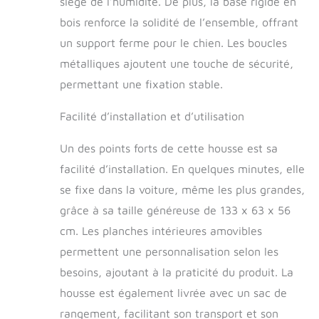
siège de l’humidité. De plus, la base rigide en
avant, de sorte que
bois renforce la solidité de l’ensemble, offrant
papa n'a plus à se
soucier de ma
un support ferme pour le chien. Les boucles
sécurité et de mon
métalliques ajoutent une touche de sécurité,
confort Peu importe
permettant une fixation stable.
comment je bouge :
j'ai un gros corps de
Facilité d’installation et d’utilisation
près de 36,3 kg, et
peu importe
comment je bouge
Un des points forts de cette housse est sa
mon corps sur la
facilité d’installation. En quelques minutes, elle
housse de siège
se fixe dans la voiture, même les plus grandes,
pour chien, il ne se
déforme pas. Papa
grâce à sa taille généreuse de 133 x 63 x 56
a dit qu'il peut
cm. Les planches intérieures amovibles
supporter jusqu'à
permettent une personnalisation selon les
226,8 kg, alors
parfois je joue sur le
besoins, ajoutant à la praticité du produit. La
siège arrière avec
housse est également livrée avec un sac de
mes frères et
sœurs. J'adore cette
rangement, facilitant son transport et son