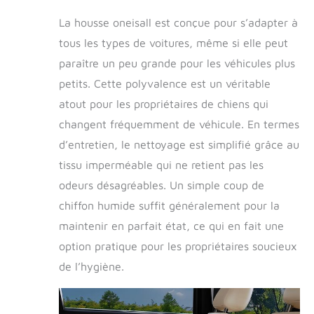
hamac pour chien a
une fenêtre visuelle
La housse oneisall est conçue pour s’adapter à
en maille où je peux
tous les types de voitures, même si elle peut
obtenir une brise
paraître un peu grande pour les véhicules plus
fraîche du
climatiseur, ce qui
petits. Cette polyvalence est un véritable
est très confortable
atout pour les propriétaires de chiens qui
Il y a également 2
changent fréquemment de véhicule. En termes
poches sur les deux
côtés pour mes
d’entretien, le nettoyage est simplifié grâce au
jouets et la
tissu imperméable qui ne retient pas les
nourriture, de sorte
que je ne m'ennuie
odeurs désagréables. Un simple coup de
pas pendant le
chiffon humide suffit généralement pour la
voyage Matériaux
maintenir en parfait état, ce qui en fait une
plus solides pour
une meilleure
option pratique pour les propriétaires soucieux
durabilité : la
de l’hygiène.
dernière housse de
siège souple que
mon père a achetée