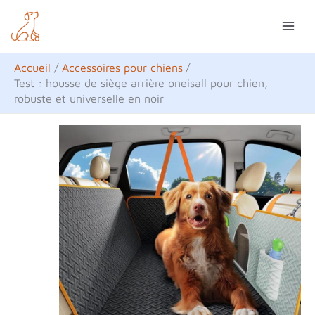
Aller
R
au
e
contenu
c
Accueil
Accessoires pour chiens
h
Test : housse de siège arrière oneisall pour chien,
robuste et universelle en noir
e
r
c
h
e
r