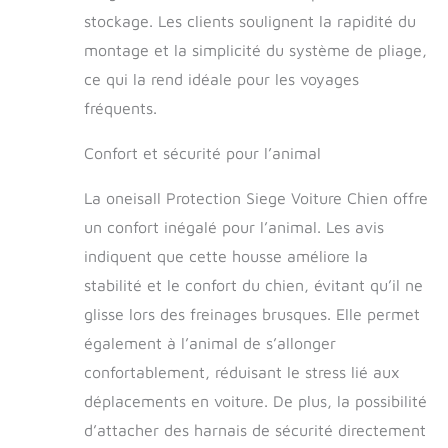
housse de siège
stockage. Les clients soulignent la rapidité du
auto pour moi
montage et la simplicité du système de pliage,
Nettoyage en une
seule lingette : il y a
ce qui la rend idéale pour les voyages
une couche 100 %
fréquents.
imperméable sur la
housse de siège
Confort et sécurité pour l’animal
pour chien. Une fois
que j'ai
La oneisall Protection Siege Voiture Chien offre
accidentellement
fait pipi sur la
un confort inégalé pour l’animal. Les avis
housse de siège de
indiquent que cette housse améliore la
voiture, maman l'a
immédiatement
stabilité et le confort du chien, évitant qu’il ne
nettoyée avec un
glisse lors des freinages brusques. Elle permet
chiffon, de sorte
également à l’animal de s’allonger
que papa et maman
n'ont pas besoin de
confortablement, réduisant le stress lié aux
la laver à la main
déplacements en voiture. De plus, la possibilité
Applicable à la
d’attacher des harnais de sécurité directement
plupart des modèles