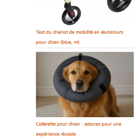
Test du chariot de mobilité en aluminium
pour chien (blue, m)
Collerette pour chien : astuces pour une
expérience réussie