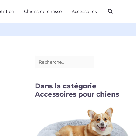
R
Rechercher
trition
Chiens de chasse
Accessoires
e
c
h
e
r
c
h
e
Dans la catégorie
r
Accessoires pour chiens