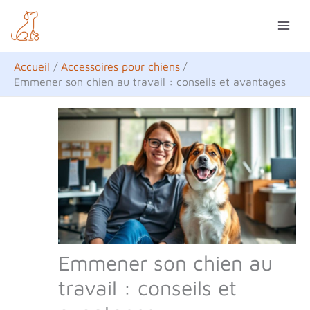
Aller
R
au
e
contenu
c
Accueil
Accessoires pour chiens
h
Emmener son chien au travail : conseils et avantages
e
r
c
h
e
r
Emmener son chien au
travail : conseils et