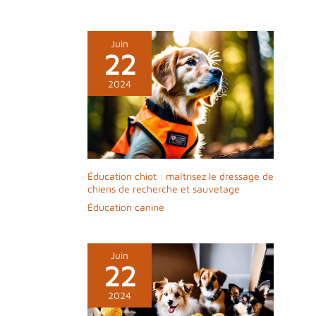
Juin
22
2024
Éducation chiot : maîtrisez le dressage de
chiens de recherche et sauvetage
Éducation canine
Juin
22
2024