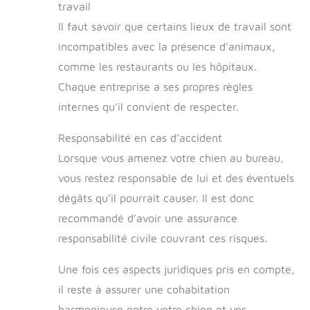
travail
Il pourra ainsi s'endormir paisiblement dans
un sommeil profond. ADAPTABILITÉ
Il faut savoir que certains lieux de travail sont
COMPLÈTE: Disponible en 4 tailles (M à XXL),
idéal pour tous les races de chiens, des
incompatibles avec la présence d’animaux,
petits chiens aux grands chiens. Note
comme les restaurants ou les hôpitaux.
importante : laissez le lit pour chiens aérer
pendant 48 heures après avoir ouvert
Chaque entreprise a ses propres règles
l'emballage pour qu'il retrouve sa forme et
ses fonctionnalités complètes.
internes qu’il convient de respecter.
Responsabilité en cas d’accident
Lorsque vous amenez votre chien au bureau,
vous restez responsable de lui et des éventuels
dégâts qu’il pourrait causer. Il est donc
recommandé d’avoir une assurance
responsabilité civile couvrant ces risques.
Une fois ces aspects juridiques pris en compte,
il reste à assurer une cohabitation
harmonieuse entre votre chien et vos