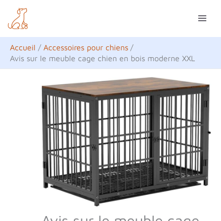
Aller
R
au
e
contenu
c
Accueil
Accessoires pour chiens
h
Avis sur le meuble cage chien en bois moderne XXL
e
r
c
h
e
r
Avis sur le meuble cage