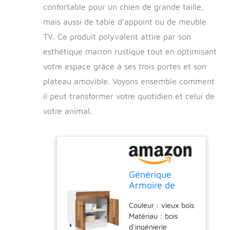
confortable pour un chien de grande taille,
mais aussi de table d’appoint ou de meuble
TV. Ce produit polyvalent attire par son
esthétique marron rustique tout en optimisant
votre espace grâce à ses trois portes et son
plateau amovible. Voyons ensemble comment
il peut transformer votre quotidien et celui de
votre animal.
Générique
Armoire de
Plancher à tiroir
Couleur : vieux bois
Lyon Vieux Bois
Matériau : bois
80x46x81,5
d'ingénierie
cm,Meubles,