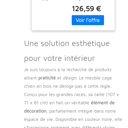
Dimensions : 80 x
Armoires &
126,59 €
46 x 81,5 cm (l x P
Meubles de
x H) Le plan de
Rangement,
travail n'est pas
Meubles de
inclus dans la
Cuisine, Brun
livraison
(Poids 27.96KG)
【SATISFACTION
Une solution esthétique
GARANTIE】Pour
toute question après
pour votre intérieur
la livraison,
n'hésitez pas à nous
Je suis toujours à la recherche de produits
contacter à tout
moment. Notre
alliant
praticité
et
design
. Le meuble cage
service après-vente
chien en bois ne déroge pas à cette règle.
répondra à votre
demande dans les
Conçu pour les grandes races, sa taille (107 x
24 heures. En cas
71 x 81 cm) en fait un véritable
élément de
de problème avec
décoration
, parfaitement intégré dans notre
votre commande,
n'hésitez pas à nous
espace de vie. Disponible en couleur noire, elle
contacter par e-
s’harmonise aisément avec différents styles