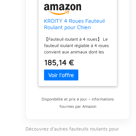
KROITY 4 Roues Fauteuil
Roulant pour Chien
Support Complet Chariot
【Fauteuil roulant à 4 roues】 Le
de Rééducation pour
fauteuil roulant réglable à 4 roues
Animaux de Compagnie
convient aux animaux dont les
Réglables Avant Et Arrière
jambes sont handicapées et ne
Jambes Voiture de Marche
185,14 €
peuvent pas bouger
Assistée
normalement. Il s'agit d'un
fauteuil roulant pour chien qui
peut être adapté à la taille et à
l'évolution de la santé de votre
chien. Ce fauteuil roulant pour
Disponibilité et prix à jour – informations
chien est également réglable en
fournies par Amazon
hauteur, en longueur et en
largeur, garantissant que votre
animal de compagnie est flexible
et confortable tout au long de sa
Découvrez d’autres fauteuils roulants pour
vie. 【Conçu pour les animaux】