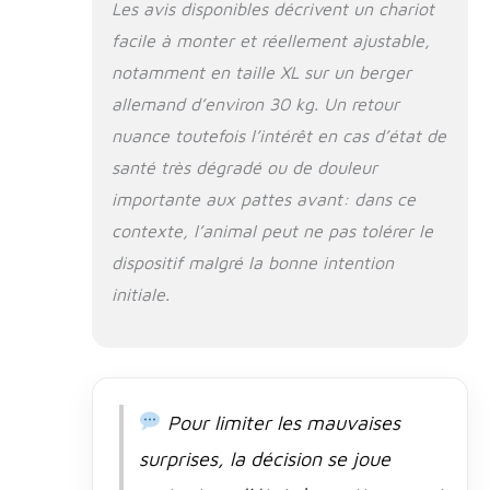
Les avis disponibles décrivent un chariot
compagnie】La blessure à la
facile à monter et réellement ajustable,
jambe des animaux de
compagnie affecte grandement
notamment en taille XL sur un berger
leurs activités quotidiennes. Notre
allemand d’environ 30 kg. Un retour
fauteuil roulant pour animaux de
compagnie les aide à marcher
nuance toutefois l’intérêt en cas d’état de
normalement de manière correcte
santé très dégradé ou de douleur
et indépendante, à reprendre
importante aux pattes avant: dans ce
confiance et à mener une vie
normale. 【Matériau élevé】
contexte, l’animal peut ne pas tolérer le
Roues pour chien en alliage
dispositif malgré la bonne intention
d'aluminium léger, solides et
durables. Matériau en mousse
initiale.
anti-friction pour les jambes qui
est solide et durable, sûr et
respectueux de l'environnement
et sans danger pour la peau.
(Assurez-vous de mesurer
Pour limiter les mauvaises
soigneusement votre chien avant
d'acheter pour choisir la taille de
surprises, la décision se joue
fauteuil roulant la plus appropriée