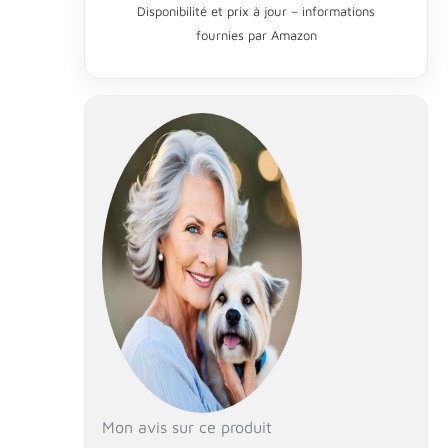
chien. Ce fauteuil roulant pour
Disponibilité et prix à jour – informations
chien est également réglable en
fournies par Amazon
hauteur, en longueur et en
largeur, garantissant que votre
animal de compagnie est flexible
et confortable tout au long de sa
vie. 【Conçu pour les animaux】
Le fauteuil roulant aide les
animaux de compagnie souffrant
de blessures aux pattes
avant/arrière ou les animaux
handicapés/paralysés à marcher.
Soulagez la douleur de votre
animal de compagnie bien-aimé
qui ne marche pas correctement.
Nous vous recommandons
fortement de mesurer votre
animal de compagnie avec
précision avec un ruban à mesurer
flexible pour assurer le meilleur
ajustement. 【Entraînement de
Mon avis sur ce produit
réadaptation pour animaux de