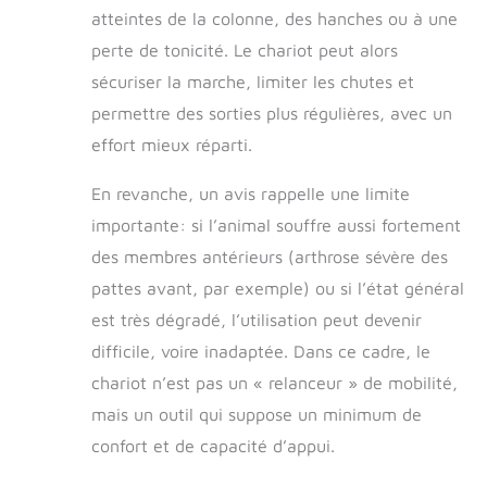
pour animaux de compagnie les aide
atteintes de la colonne, des hanches ou à une
à marcher normalement de manière
correcte et indépendante, à
perte de tonicité. Le chariot peut alors
reprendre confiance et à mener une
sécuriser la marche, limiter les chutes et
vie normale. 【Matériau élevé】
permettre des sorties plus régulières, avec un
Roues pour chien en alliage
d'aluminium léger, solides et
effort mieux réparti.
durables. Matériau en mousse anti-
friction pour les jambes qui est solide
En revanche, un avis rappelle une limite
et durable, sûr et respectueux de
importante: si l’animal souffre aussi fortement
l'environnement et sans danger pour
la peau. (Assurez-vous de mesurer
des membres antérieurs (arthrose sévère des
soigneusement votre chien avant
pattes avant, par exemple) ou si l’état général
d'acheter pour choisir la taille de
est très dégradé, l’utilisation peut devenir
fauteuil roulant la plus appropriée
pour lui.) 【Garantie de qualité】
difficile, voire inadaptée. Dans ce cadre, le
Garantie de remboursement à 100%,
chariot n’est pas un « relanceur » de mobilité,
si vous n'êtes pas satisfait de la
qualité des produits, veuillez nous en
mais un outil qui suppose un minimum de
informer. Votre suggestion nous
confort et de capacité d’appui.
aidera à améliorer les produits et à
fournir plus de produits de qualité,