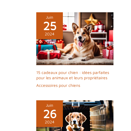
résistance et durabilité
Juin
25
2024
15 cadeaux pour chien : idées parfaites
pour les animaux et leurs propriétaires
Accessoires pour chiens
Juin
26
2024