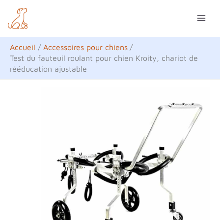
Aller
R
au
e
contenu
c
Accueil
Accessoires pour chiens
h
Test du fauteuil roulant pour chien Kroity, chariot de
rééducation ajustable
e
r
c
h
e
r