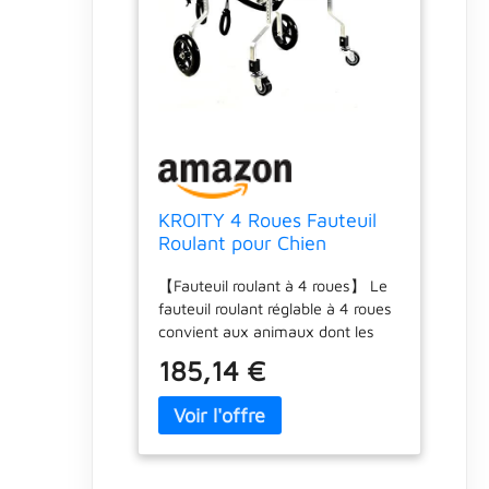
KROITY 4 Roues Fauteuil
Roulant pour Chien
Support Complet Chariot
【Fauteuil roulant à 4 roues】 Le
de Rééducation pour
fauteuil roulant réglable à 4 roues
Animaux de Compagnie
convient aux animaux dont les
Réglables Avant Et Arrière
jambes sont handicapées et ne
Jambes Voiture de Marche
185,14 €
peuvent pas bouger
Assistée
normalement. Il s'agit d'un
fauteuil roulant pour chien qui
peut être adapté à la taille et à
l'évolution de la santé de votre