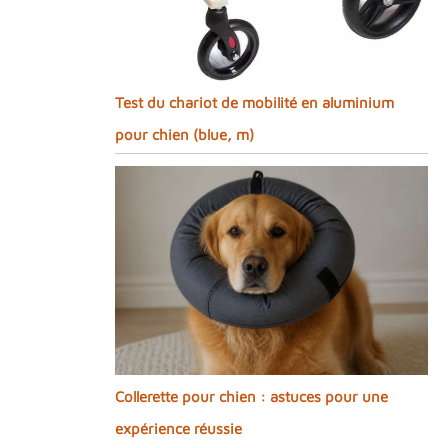
Test du chariot de mobilité en aluminium
pour chien (blue, m)
Collerette pour chien : astuces pour une
expérience réussie