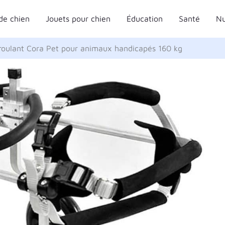
de chien
Jouets pour chien
Éducation
Santé
Nu
l roulant Cora Pet pour animaux handicapés 160 kg