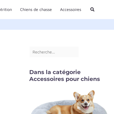
R
Rechercher
trition
Chiens de chasse
Accessoires
e
c
h
e
r
c
h
e
Dans la catégorie
r
Accessoires pour chiens