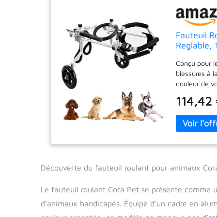
Fauteuil 
Reglable,
Conçu pour le
blessures à 
douleur de v
correctemen
114,42
animal de co
ajustement. L
compagnie es
avec lui et o
fauteuil roul
confiance et 
roulant est f
Découverte du fauteuil roulant pour animaux Cor
qualité, d'un
notre fauteui
Le fauteuil roulant Cora Pet se présente comme un
presque com
d’animaux handicapés. Équipé d’un cadre en alumin
faciles √ Ave
de l'installe