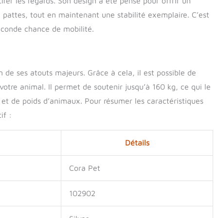
er les regards. Son design a été pensé pour offrir un
nt faciles. Garantie de qualité √ Si vous avez des questions
attes, tout en maintenant une stabilité exemplaire. C’est
t, n'hésitez pas à me contacter! Nous avons une équipe de
seconde chance de mobilité.
s qui fourniront à vous et à votre animal de compagnie le
t!
un de ses atouts majeurs. Grâce à cela, il est possible de
 votre animal. Il permet de soutenir jusqu’à 160 kg, ce qui le
et de poids d’animaux. Pour résumer les caractéristiques
if :
Détails
Cora Pet
102902