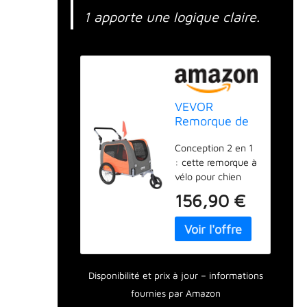
1 apporte une logique claire.
VEVOR
Remorque de
Vélo Chien
Conception 2 en 1
Pliable Charge
: cette remorque à
30 kg
vélo pour chien
Poussette
est votre
Animaux de
156,90 €
partenaire idéal
Compagnie
pour les balades à
2en1 Cadre
vélo tranquilles et
Facile à Plier
les séances de
avec Roues à
jogging. Elle se
Dégagement
Disponibilité et prix à jour – informations
transforme
Rapide,
facilement d'une
Coupleur de
fournies par Amazon
remorque à vélo