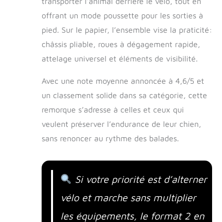
transporter l’animal derrière le vélo, tout en
offrant un mode poussette pour les sorties à
pied. Sur le papier, l’ensemble vise la praticité:
châssis pliable, roues à dégagement rapide,
attelage universel et éléments de visibilité.
Avec une note moyenne annoncée à 4,6/5 et
un classement solide dans sa catégorie, cette
remorque s’adresse à celles et ceux qui
veulent préserver l’endurance de leur chien,
sans renoncer au rythme des balades.
Si votre priorité est d’alterner
vélo et marche sans multiplier
les équipements, le format 2 en