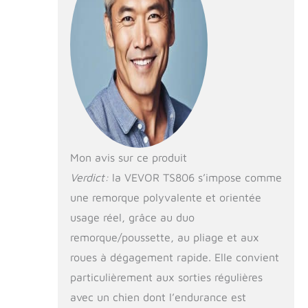
peut transporter
jusqu'à 66 lb/30
kg, ce qui
permet
d'emmener sans
effort votre
compagnon à
quatre pattes à
l'aventure.
Hauteur de la
poignée réglable
Mon avis sur ce produit
: la poignée de
Verdict:
la VEVOR TS806 s’impose comme
notre remorque
une remorque polyvalente et orientée
vélo pour
animaux de
usage réel, grâce au duo
compagnie est
remorque/poussette, au pliage et aux
réglable en
hauteur, allant
roues à dégagement rapide. Elle convient
de 28,54"/725
particulièrement aux sorties régulières
mm (à un angle
avec un chien dont l’endurance est
de 90°) à