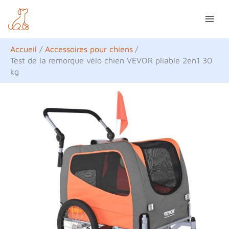
Aller
R
au
e
contenu
c
Accueil
Accessoires pour chiens
h
Test de la remorque vélo chien VEVOR pliable 2en1 30
kg
e
r
c
h
e
r