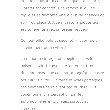
Pour les utilisateurs qui manquent d’espace,
faire entrer et
l’intérêt est concret: une remorque qui se
sortir votre animal
replie et se démonte vite a plus de chances de
de compagnie est
un jeu d'enfant
sortir du placard. À ce niveau, la proposition
avec cette
est cohérente avec un usage fréquent.
remorque à vélo
pour animaux de
Compatibilité vélo et sécurité — pour rouler
compagnie. La
porte d'entrée
sereinement ou à éviter ?
transparente offre
une protection
La remorque intègre un coupleur de vélo
contre le vent et la
universel, ainsi que des réflecteurs et un
pluie tout en
assurant une
drapeau, avec une couleur orange/gris pensée
excellente
pour la visibilité. Sur route et voies partagées,
ventilation. Votre
ces éléments ne relèvent pas du détail: ils
animal peut entrer
par les portes
conditionnent la perception par les
avant et arrière
automobilistes et cyclistes, surtout au
zippées et même
sortir la tête, le
crépuscule.