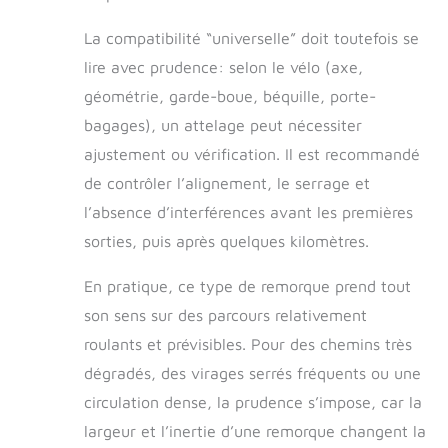
tout en toute
simplicité.
La compatibilité “universelle” doit toutefois se
Connexion et
lire avec prudence: selon le vélo (axe,
pliage rapides :
géométrie, garde-boue, béquille, porte-
l'assemblage de
notre porte-chien
bagages), un attelage peut nécessiter
pour vélo est un
ajustement ou vérification. Il est recommandé
jeu d'enfant, se
connectant
de contrôler l’alignement, le serrage et
rapidement à
l’absence d’interférences avant les premières
votre vélo via un
sorties, puis après quelques kilomètres.
coupleur. Les
roues sont
amovibles et le
En pratique, ce type de remorque prend tout
cadre se plie et se
son sens sur des parcours relativement
retourne pour un
roulants et prévisibles. Pour des chemins très
rangement et un
transport
dégradés, des virages serrés fréquents ou une
pratiques.
circulation dense, la prudence s’impose, car la
largeur et l’inertie d’une remorque changent la