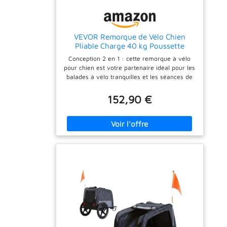
est construite de
haute qualité à l'avant, à l'arrière et sur les
manière robuste
roues assurent une visibilité optimale dans la
avec un cadre en
circulation. Le harnais de sécurité assure la
sécurité nécessaire dans la caisse de
acier enduit de
VEVOR Remorque de Vélo Chien
transport. Votre chien est ainsi en outre
poudre et un
Pliable Charge 40 kg Poussette
protégé contre les nids de poule et les
d'Animaux de Compagnie 2en1 Cadre
tissu en
Conception 2 en 1 : cette remorque à vélo
virages serrés. 𝐒𝐏𝐀𝐂𝐈𝐄𝐔𝐗 𝐄𝐓
Facile à Plier avec Roues à
polyester 600D
pour chien est votre partenaire idéal pour les
𝐑𝐄𝐒𝐏𝐎𝐍𝐒𝐀𝐁𝐋𝐄 : L'intérieur assure une
Dégagement Rapide, Coupleur de
imperméable et
balades à vélo tranquilles et les séances de
surface de chargement spacieuse, ainsi
Vélo Universel, Réflecteurs, Drapeau,
jogging. Elle se transforme facilement d'une
résistant au
votre compagnon à quatre pattes a
Noir/Gris
remorque à vélo en une poussette de
suffisamment de liberté de mouvement pour
152,90 €
soleil. La porte
jogging. Il s'adapte à la plupart des vélos
explorer le monde. Avec une capacité de
d'entrée
avec un diamètre de roue de 22 à 28 pouces
charge maximale de 40 kg, notre remorque
comporte une
et peut transporter jusqu'à 88 lb/40 kg, ce
de transport est parfaitement adaptée aux
couche de maille
qui permet d'emmener sans effort votre
chiens de petite et moyenne taille. S'il devait
zippée et une
compagnon à quatre pattes à l'aventure.
arriver que la poussette soit mouillée et sale,
Hauteur de la poignée réglable : la poignée
couche de toile
il n'y a pas de raison de s'inquiéter
de notre remorque vélo pour animaux de
𝐒𝐘𝐒𝐓È𝐌𝐄 𝐃𝐄 𝐆𝐎𝐔𝐏𝐈𝐋𝐋𝐄𝐒 : Aucun outil n'est
PVC. Pliez la toile
compagnie est réglable en hauteur, allant de
nécessaire pour monter et démonter la
en PVC pour une
30,91"/785 mm (à un angle de 90°) à
poussette multifonctionnelle - il suffit de la
brise fraîche ou
44,88"/1140 mm (à un angle de 180°). Il est
déplier et de partir ! Grâce au système de
abaissez-la pour
conçu pour accueillir des personnes de
goupille innovant, vous gagnez non
garder votre
différentes tailles. Que vous soyez un
seulement du temps, mais aussi de l'espace
cycliste de grande taille ou plutôt petit, nous
animal au sec.
de rangement. Ainsi, vous ne devez pas
avons ce qu'il vous faut. Matériaux de qualité
renoncer à la remorque vélo pendant vos
Laissez votre