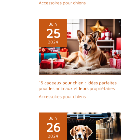
un transport
Accessoires pour chiens
pratiques.
Juin
25
2024
15 cadeaux pour chien : idées parfaites
pour les animaux et leurs propriétaires
Accessoires pour chiens
Juin
26
2024