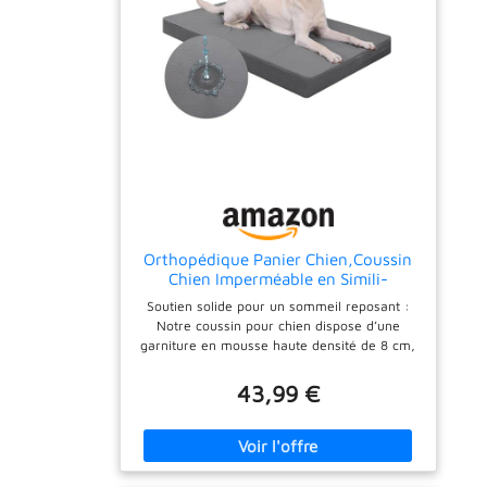
Orthopédique Panier Chien,Coussin
Chien Imperméable en Simili-
Cuir,104x68cm
Soutien solide pour un sommeil reposant :
Notre coussin pour chien dispose d’une
garniture en mousse haute densité de 8 cm,
qui protège efficacement des sols froids et
offre un support stable même pour les gros
43,99 €
chiens. La mousse 25D résistante garde sa
forme même après des mois d’utilisation –
parfaite pour les tapis pour chien qui
nécessitent un confort durable. Ici, votre
compagnon à quatre pattes dort comme sur