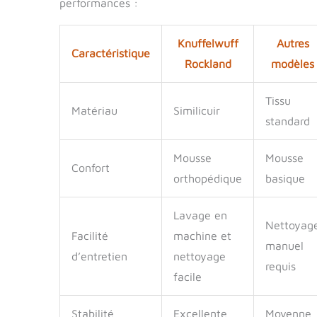
performances :
Knuffelwuff
Autres
Caractéristique
Rockland
modèles
Tissu
Matériau
Similicuir
standard
Mousse
Mousse
Confort
orthopédique
basique
Lavage en
Nettoyag
Facilité
machine et
manuel
d’entretien
nettoyage
requis
facile
Stabilité
Excellente
Moyenne