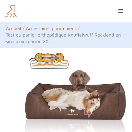
Aller
R
au
e
contenu
c
Accueil
Accessoires pour chiens
h
Test du panier orthopédique Knuffelwuff Rockland en
similicuir marron XXL
e
r
c
h
e
r