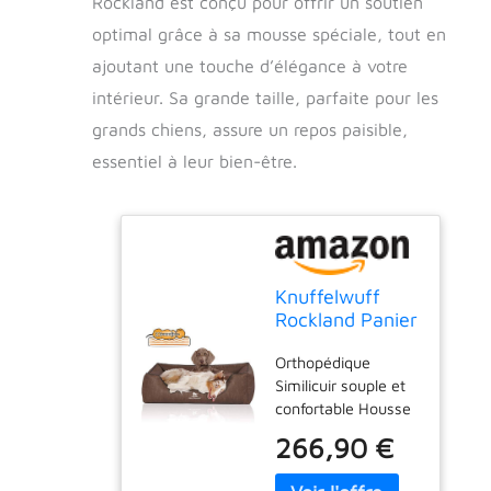
Rockland est conçu pour offrir un soutien
optimal grâce à sa mousse spéciale, tout en
ajoutant une touche d’élégance à votre
intérieur. Sa grande taille, parfaite pour les
grands chiens, assure un repos paisible,
essentiel à leur bien-être.
Knuffelwuff
Rockland Panier
Orthopédique
Orthopédique
en Similicuir
Similicuir souple et
Grande Marron
confortable Housse
Taille XXXL 155
amovible, entretien
x 105 cm
266,90 €
avec lingette
humide ou à l'