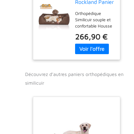
Rockland Panier
Orthopédique
Orthopédique
en Similicuir
Similicuir souple et
Grande Marron
confortable Housse
Taille XXXL 155
amovible, entretien
x 105 cm
266,90 €
avec lingette
humide ou à l'
aspirateur
Dimensions du
couchage voir
tableau de taille plus
Découvrez d’autres paniers orthopédiques en
bas Housse de
rechange en vente
similicuir
séparément