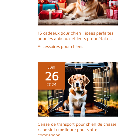
couper régulièrement les griffes de l’animal
pour prolonger sa durée de vie.
15 cadeaux pour chien : idées parfaites
pour les animaux et leurs propriétaires
Accessoires pour chiens
Juin
26
2024
Caisse de transport pour chien de chasse
: choisir la meilleure pour votre
compagnon