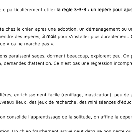
ère particulièrement utile:
la règle 3-3-3 : un repère pour aju
nte chez le chien après une adoption, un déménagement ou u
rendre des repères,
3 mois
pour s’installer plus durablement. 
que « ça ne marche pas ».
hiens paraissent sages, dorment beaucoup, explorent peu. On peu
, demandes d’attention. Ce n’est pas une régression incompré
lières, enrichissement facile (reniflage, mastication), peu de s
uveaux lieux, des jeux de recherche, des mini séances d’éducat
 on consolide l’apprentissage de la solitude, on affine la dépe
ation. Un chien fraîchement arrivé peut détruire non parce qu