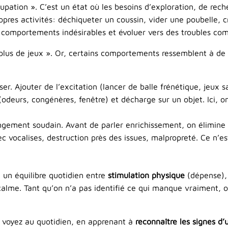
upation ». C’est un état où les besoins d’exploration, de rech
pres activités: déchiqueter un coussin, vider une poubelle, cr
r des comportements indésirables et évoluer vers des troubles 
 plus de jeux ». Or, certains comportements ressemblent à de 
ser. Ajouter de l’excitation (lancer de balle frénétique, jeux 
odeurs, congénères, fenêtre) et décharge sur un objet. Ici, on
changement soudain. Avant de parler enrichissement, on élimin
c vocalises, destruction près des issues, malpropreté. Ce n’est
 un équilibre quotidien entre
stimulation physique
(dépense)
 calme. Tant qu’on n’a pas identifié ce qui manque vraiment, o
s voyez au quotidien, en apprenant à
reconnaître les signes d’