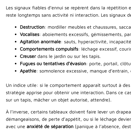
Les signaux fiables d’ennui se repèrent dans la répétition
reste longtemps sans activité ni interaction. Les signaux d
Destruction
: mordiller meubles et chaussures, sacca
Vocalises
: aboiements excessifs, gémissements, parfo
Agitation anormale
: sauts, hyperactivité, incapaci
Comportements compulsifs
: léchage excessif, couri
Creuser
dans le jardin ou sur les tapis.
Fugues ou tentatives d’évasion
: porte, portail, clôtu
Apathie
: somnolence excessive, manque d’entrain, ch
Un indice utile: si le comportement apparaît surtout à des
stratégie apprise pour obtenir une interaction. Dans ce cas
sur un tapis, mâcher un objet autorisé, attendre).
À l’inverse, certains tableaux doivent faire lever un drap
démangeaisons, de perte d’appétit, ou si le léchage devien
avec une
anxiété de séparation
(panique à l’absence, destr