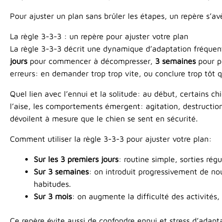
Pour ajuster un plan sans brûler les étapes, un repère s’av
La règle 3-3-3 : un repère pour ajuster votre plan
La règle 3-3-3 décrit une dynamique d’adaptation fréque
jours
pour commencer à décompresser,
3 semaines
pour p
erreurs: en demander trop trop vite, ou conclure trop tôt 
Quel lien avec l’ennui et la solitude: au début, certains c
l’aise, les comportements émergent: agitation, destruction
dévoilent à mesure que le chien se sent en sécurité.
Comment utiliser la règle 3-3-3 pour ajuster votre plan:
Sur les 3 premiers jours
: routine simple, sorties régu
Sur 3 semaines
: on introduit progressivement de no
habitudes.
Sur 3 mois
: on augmente la difficulté des activités,
Ce repère évite aussi de confondre ennui et stress d’adapt