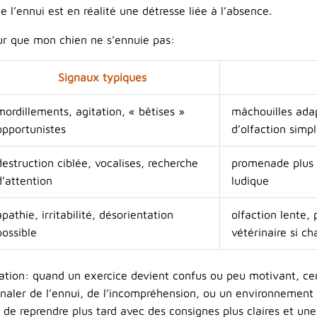
 l’ennui est en réalité une détresse liée à l’absence.
ur que mon chien ne s’ennuie pas:
Signaux typiques
mordillements, agitation, « bêtises »
mâchouilles adap
opportunistes
d’olfaction simp
destruction ciblée, vocalises, recherche
promenade plus r
d’attention
ludique
apathie, irritabilité, désorientation
olfaction lente,
possible
vétérinaire si 
cation: quand un exercice devient confus ou peu motivant, ce
ignaler de l’ennui, de l’incompréhension, ou un environnement 
s de reprendre plus tard avec des consignes plus claires et un