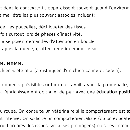
 et dans le contexte: ils apparaissent souvent quand l’enviro
e mal-être les plus souvent associés incluent:
ger les poubelles, déchiqueter des tissus.
is surtout lors de phases d’inactivité.
té à se poser, demandes d’attention en boucle.
r après la queue, gratter frénétiquement le sol.
re, fenêtre.
ien « éteint » (à distinguer d’un chien calme et serein).
 moments prévisibles (retour du travail, avant la promenade, 
, l’enrichissement doit aller de pair avec une
éducation posit
eau rouge. On consulte un vétérinaire si le comportement est
s
t intense. On sollicite un comportementaliste (ou un éducate
uction près des issues, vocalises prolongées) ou si les compuls