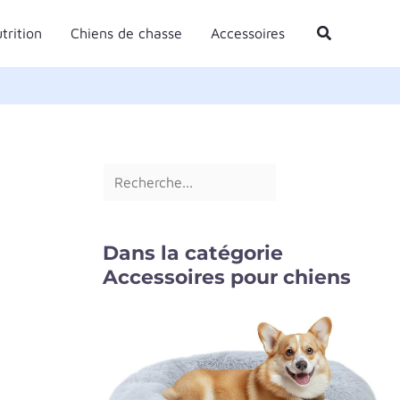
R
Rechercher
trition
Chiens de chasse
Accessoires
e
c
h
e
r
c
h
e
Dans la catégorie
r
Accessoires pour chiens