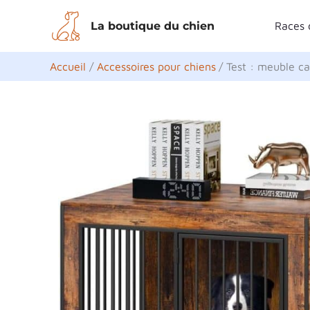
Aller
La boutique du chien
Races 
au
contenu
Accueil
Accessoires pour chiens
Test : meuble c