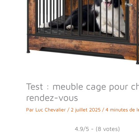
Test : meuble cage pour c
rendez-vous
Par
Luc Chevalier
/
2 juillet 2025
/
4 minutes de l
4.9/5 - (8 votes)