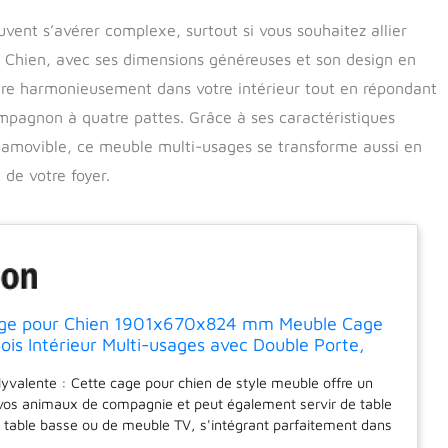
vent s’avérer complexe, surtout si vous souhaitez allier
 Chien, avec ses dimensions généreuses et son design en
ntègre harmonieusement dans votre intérieur tout en répondant
ompagnon à quatre pattes. Grâce à ses caractéristiques
u amovible, ce meuble multi-usages se transforme aussi en
 de votre foyer.
ge pour Chien 1901x670x824 mm Meuble Cage
ois Intérieur Multi-usages avec Double Porte,
, Plateau Amovible, Table d'Appoint pour Chiens
olyvalente : Cette cage pour chien de style meuble offre un
 Moyenne Grande, Marron
 vos animaux de compagnie et peut également servir de table
e table basse ou de meuble TV, s'intégrant parfaitement dans
 intérieure. Comprend un séparateur réglable, offrant un