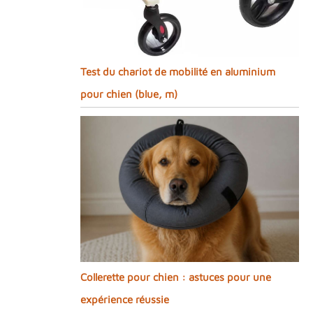
Test du chariot de mobilité en aluminium
pour chien (blue, m)
Collerette pour chien : astuces pour une
expérience réussie