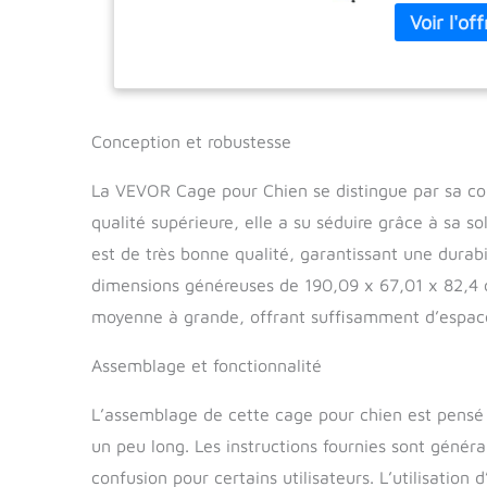
confort spac
de cage pour
un accès faci
animaux peuv
Placez des jo
début jusqu'
Conception et robustesse
durable : Con
stabilité acc
La VEVOR Cage pour Chien se distingue par sa con
peuvent s'al
qualité supérieure, elle a su séduire grâce à sa so
L amélioré e
partir de pa
est de très bonne qualité, garantissant une durabi
d'émission de
dimensions généreuses de 190,09 x 67,01 x 82,4 c
long terme C
moyenne à grande, offrant suffisamment d’espace
est dotée de 
fourrure et l
nettoyer, gar
Assemblage et fonctionnalité
Assemblage ra
percés qui fa
L’assemblage de cette cage pour chien est pensé p
sans avoir be
un peu long. Les instructions fournies sont géné
temps et des 
confusion pour certains utilisateurs. L’utilisation