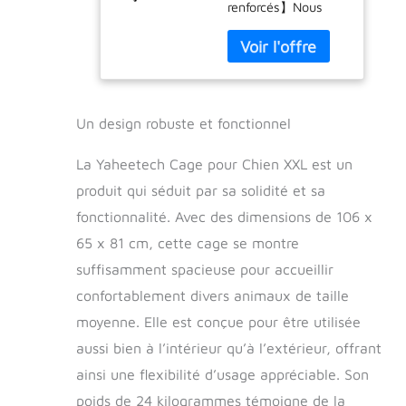
renforcés】Nous
plateaux
utilisons des barres
amovibles et
plus épaisses d'un
porte de toit en
diamètre de 4,5
métal Noir 106
mm et de tubes de
x 65 x 81 cm
cadre de 16 mm
pour renforcer la
Un design robuste et fonctionnel
solidité de la cage.
Le tuyau circulaire
La Yaheetech Cage pour Chien XXL est un
rend difficile pour le
produit qui séduit par sa solidité et sa
chien d'appliquer
fonctionnalité. Avec des dimensions de 106 x
une force de
morsure suffisante.
65 x 81 cm, cette cage se montre
【Verrouillage
suffisamment spacieuse pour accueillir
sécurisé】 Nous
avons appliqué un
confortablement divers animaux de taille
verrouillage en deux
moyenne. Elle est conçue pour être utilisée
étapes pour éviter
aussi bien à l’intérieur qu’à l’extérieur, offrant
que vos petits
aventuriers
ainsi une flexibilité d’usage appréciable. Son
n'ouvrent les portes.
poids de 24 kilogrammes témoigne de la