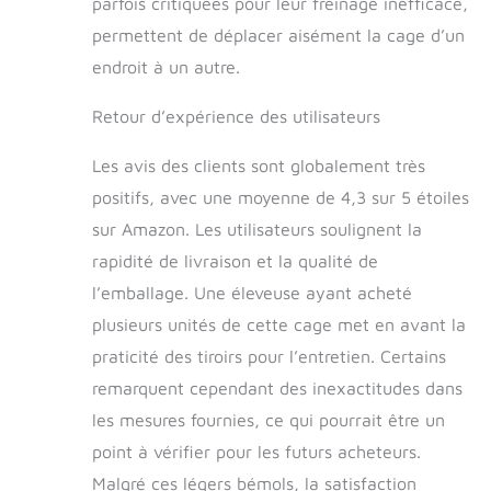
parfois critiquées pour leur freinage inefficace,
étroits lorsqu'elle
n'est pas utilisée, et
permettent de déplacer aisément la cage d’un
bien sûr, se met en
endroit à un autre.
place en quelques
secondes pour une
Retour d’expérience des utilisateurs
utilisation facile.
Les avis des clients sont globalement très
positifs, avec une moyenne de 4,3 sur 5 étoiles
sur Amazon. Les utilisateurs soulignent la
rapidité de livraison et la qualité de
l’emballage. Une éleveuse ayant acheté
plusieurs unités de cette cage met en avant la
praticité des tiroirs pour l’entretien. Certains
remarquent cependant des inexactitudes dans
les mesures fournies, ce qui pourrait être un
point à vérifier pour les futurs acheteurs.
Malgré ces légers bémols, la satisfaction