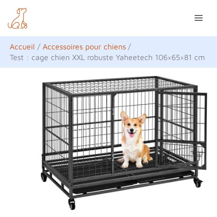
Aller
R
au
e
contenu
c
Accueil
Accessoires pour chiens
h
Test : cage chien XXL robuste Yaheetech 106×65×81 cm
e
r
c
h
e
r