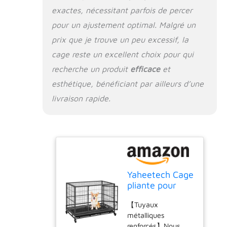
exactes, nécessitant parfois de percer
【Couvercle
amovible】 Avec le
pour un ajustement optimal. Malgré un
couvercle fermé,
prix que je trouve un peu excessif, la
cette maison pour
chien donne à votre
cage reste un excellent choix pour qui
chien un sentiment
recherche un produit
efficace
et
de sécurité ; Avec le
esthétique, bénéficiant par ailleurs d’une
couvercle ouvert, il
se sent en liberté.
livraison rapide.
Cette conception
originale permet de
faciliter l'interaction
avec votre
compagnie à tout
moment. 【Pliable
et transportable】
Yaheetech Cage
Notre niche pour
pliante pour
chien peut se replier
chien avec
en une taille
【Tuyaux
roulettes et
compacte pour être
métalliques
loquet 2
rangée dans les
renforcés】Nous