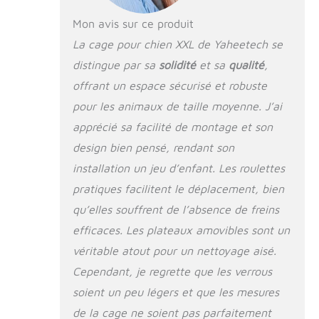
n'ouvrent les portes.
Plus besoin de
Mon avis sur ce produit
s'inquiéter de
La cage pour chien XXL de Yaheetech se
quelques « surprises
distingue par sa
solidité
et sa
qualité
,
» lorsque vous êtes
absent pour les
offrant un espace sécurisé et robuste
surveiller. 【Double
pour les animaux de taille moyenne. J’ai
porte et couvercle
amovible】 Cette
apprécié sa facilité de montage et son
cage base pour
design bien pensé, rendant son
chien intérieur est
installation un jeu d’enfant. Les roulettes
dotée de deux
portes latérales et
pratiques facilitent le déplacement, bien
d'un couvercle
qu’elles souffrent de l’absence de freins
amovible, ce qui
permet aux chiens
efficaces. Les plateaux amovibles sont un
d'entrer facilement.
véritable atout pour un nettoyage aisé.
La petite porte
Cependant, je regrette que les verrous
intégrée à la porte
principale peut
soient un peu légers et que les mesures
faciliter
de la cage ne soient pas parfaitement
l'alimentation.