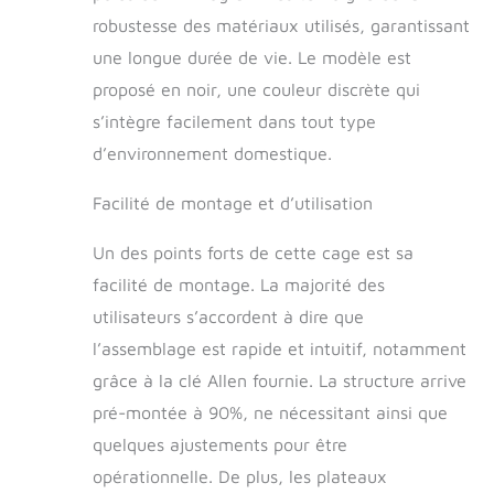
Plus besoin de
s'inquiéter de
robustesse des matériaux utilisés, garantissant
quelques « surprises
une longue durée de vie. Le modèle est
» lorsque vous êtes
proposé en noir, une couleur discrète qui
absent pour les
surveiller. 【Double
s’intègre facilement dans tout type
porte et couvercle
d’environnement domestique.
amovible】 Cette
cage base pour
Facilité de montage et d’utilisation
chien intérieur est
dotée de deux
Un des points forts de cette cage est sa
portes latérales et
d'un couvercle
facilité de montage. La majorité des
amovible, ce qui
utilisateurs s’accordent à dire que
permet aux chiens
l’assemblage est rapide et intuitif, notamment
d'entrer facilement.
La petite porte
grâce à la clé Allen fournie. La structure arrive
intégrée à la porte
pré-montée à 90%, ne nécessitant ainsi que
principale peut
faciliter
quelques ajustements pour être
l'alimentation.
opérationnelle. De plus, les plateaux
【Couvercle