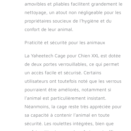
amovibles et pliables facilitent grandement le
amovible】 Avec le
couvercle fermé,
nettoyage, un atout non négligeable pour les
cette maison pour
propriétaires soucieux de l’hygiène et du
chien donne à votre
chien un sentiment
confort de leur animal.
de sécurité ; Avec le
couvercle ouvert, il
Praticité et sécurité pour les animaux
se sent en liberté.
Cette conception
La Yaheetech Cage pour Chien XXL est dotée
originale permet de
de deux portes verrouillables, ce qui permet
faciliter l'interaction
avec votre
un accès facile et sécurisé. Certains
compagnie à tout
utilisateurs ont toutefois noté que les verrous
moment. 【Pliable
pourraient être améliorés, notamment si
et transportable】
Notre niche pour
l’animal est particulièrement insistant.
chien peut se replier
Néanmoins, la cage reste très appréciée pour
en une taille
sa capacité à contenir l’animal en toute
compacte pour être
rangée dans les
sécurité. Les roulettes intégrées, bien que
endroits minces et