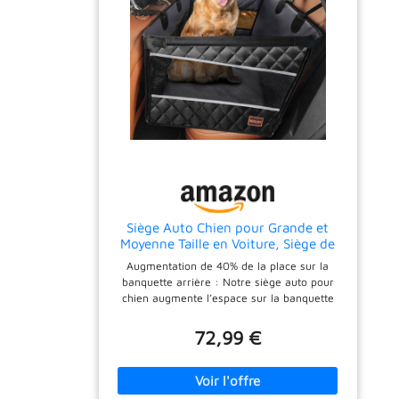
Siège Auto Chien pour Grande et
Moyenne Taille en Voiture, Siège de
Voiture pour Chiens avec Fenêtre de
Augmentation de 40% de la place sur la
Visualisation,Pliable, Lavable en
banquette arrière : Notre siège auto pour
Machine, Compatible avec Tous
chien augmente l’espace sur la banquette
Véhicules
arrière de 40%, répondant ainsi aux besoins
de mouvement de votre chien en voiture.
72,99 €
Grâce à une assise plus profonde et plus
large, il réduit la fatigue et l’anxiété lors des
longs trajets et améliore l’expérience de
voyage de votre animal. Design pratique : Le