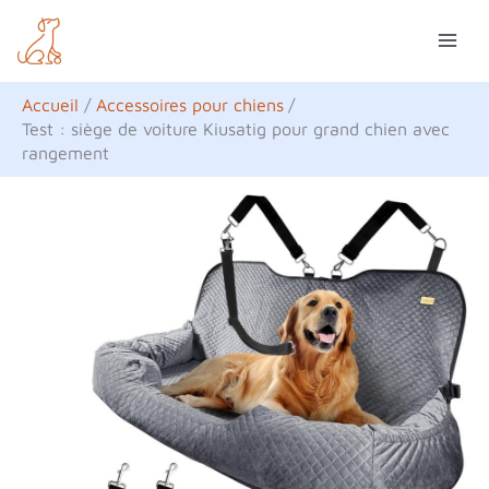
Aller
R
au
e
contenu
c
Accueil
Accessoires pour chiens
h
Test : siège de voiture Kiusatig pour grand chien avec
rangement
e
r
c
h
e
r