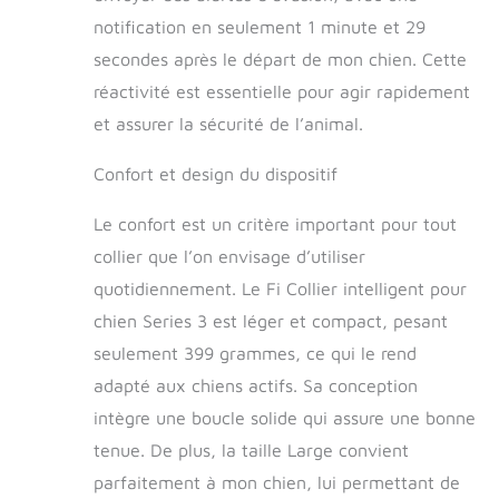
également facile de
notification en seulement 1 minute et 29
retirer votre
dispositif de suivi du
secondes après le départ de mon chien. Cette
collier pour
réactivité est essentielle pour agir rapidement
échanger les
bracelets.
et assurer la sécurité de l’animal.
Confort et design du dispositif
Le confort est un critère important pour tout
collier que l’on envisage d’utiliser
quotidiennement. Le Fi Collier intelligent pour
chien Series 3 est léger et compact, pesant
seulement 399 grammes, ce qui le rend
adapté aux chiens actifs. Sa conception
intègre une boucle solide qui assure une bonne
tenue. De plus, la taille Large convient
parfaitement à mon chien, lui permettant de