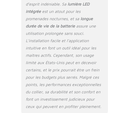
Application
d’esprit indéniable. Sa
lumière LED
disponible sur iOS et
intégrée
est un atout pour les
Android. Durable et
design pour chien :
promenades nocturnes, et sa
longue
profil élégant en
durée de vie de la batterie
assure une
acier inoxydable,
utilisation prolongée sans souci.
résistance à la
traction de 181,4 kg,
L’installation facile et l’application
et étanchéité IP68
intuitive en font un outil idéal pour les
et IP66K. Il est
maîtres actifs. Cependant, son usage
également facile de
retirer votre
limité aux États-Unis peut en décevoir
dispositif de suivi du
certains, et le prix pourrait être un frein
collier pour
échanger les
pour les budgets plus serrés. Malgré ces
bracelets.
points, les performances exceptionnelles
du collier, sa durabilité et son confort en
font un investissement judicieux pour
ceux qui peuvent en profiter pleinement.