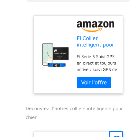
Fi Collier
intelligent pour
chien Series 3 -
Fi Série 3 Suivi GPS
Tracker GPS
en direct et toujours
pour chien et
activé : suivi GPS de
moniteur
précision, fonctionne
d'activité et de
dans tout le pays
santé, étanche,
sans portée
lumière LED,
maximale
alertes
(contrairement aux
d'évasion,
AirTags, qui ont un
couverture
Découvrez d’autres colliers intelligents pour
rayon de 61 m) et
nationale (bleu,
chien
un service 24h/24,
taille L)
7j/7. Alertes
d'évacuation : le