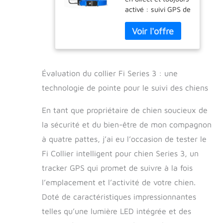
pour chien et
activé : suivi GPS de
moniteur
précision, fonctionne
d'activité et de
dans tout le pays
santé, étanche,
sans portée
lumière LED,
maximale
alertes
(contrairement aux
d'évasion,
AirTags, qui ont un
couverture
Évaluation du collier Fi Series 3 : une
rayon de 61 m) et
nationale (bleu,
technologie de pointe pour le suivi des chiens
un service 24h/24,
taille L)
7j/7. Alertes
En tant que propriétaire de chien soucieux de
d'évacuation : le
la sécurité et du bien-être de mon compagnon
mode chien perdu
est déclenché
à quatre pattes, j’ai eu l’occasion de tester le
lorsque votre chien
Fi Collier intelligent pour chien Series 3, un
quitte une certaine
zone, de sorte que
tracker GPS qui promet de suivre à la fois
vous savez toujours
l’emplacement et l’activité de votre chien.
où il se trouve et
Doté de caractéristiques impressionnantes
gagnez un temps
précieux s'il sort.
telles qu’une lumière LED intégrée et des
Indications de santé