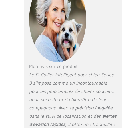
mode chien perdu
est déclenché
lorsque votre chien
quitte une certaine
zone, de sorte que
vous savez toujours
où il se trouve et
gagnez un temps
précieux s'il sort.
Indications de santé
et d'activité : les
Mon avis sur ce produit
précieuses données
Le Fi Collier intelligent pour chien Series
de santé de votre
3 s’impose comme un incontournable
chien, dans vos
mains, Fi suit et
pour les propriétaires de chiens soucieux
met l'activité, le
de la sécurité et du bien-être de leurs
sommeil et le
comportement dans
compagnons. Avec sa
précision inégalée
un contexte que
dans le suivi de localisation et des
alertes
vous pouvez
d’évasion rapides
, il offre une tranquillité
comprendre.