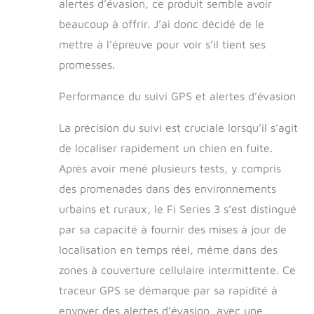
alertes d’évasion, ce produit semble avoir
et d'activité : les
précieuses données
beaucoup à offrir. J’ai donc décidé de le
de santé de votre
mettre à l’épreuve pour voir s’il tient ses
chien, dans vos
promesses.
mains, Fi suit et
met l'activité, le
Performance du suivi GPS et alertes d’évasion
sommeil et le
comportement dans
un contexte que
La précision du suivi est cruciale lorsqu’il s’agit
vous pouvez
de localiser rapidement un chien en fuite.
comprendre.
Après avoir mené plusieurs tests, y compris
Application
disponible sur iOS et
des promenades dans des environnements
Android. Durable et
urbains et ruraux, le Fi Series 3 s’est distingué
design pour chien :
par sa capacité à fournir des mises à jour de
profil élégant en
acier inoxydable,
localisation en temps réel, même dans des
résistance à la
zones à couverture cellulaire intermittente. Ce
traction de 181,4 kg,
et étanchéité IP68
traceur GPS se démarque par sa rapidité à
et IP66K. Il est
envoyer des alertes d’évasion, avec une