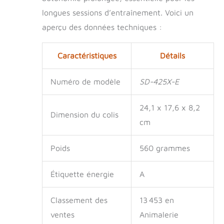
collier-récepteur
longues sessions d’entraînement. Voici un
comportent un
aperçu des données techniques :
indicateur de
batterie faible
GARANTIE : Le 425X
Caractéristiques
Détails
a une garantie du
fabricant de 2 ans.
Le fonctionnement
Numéro de modèle
SD-425X-E
intuitif, sans contrôle
de votre part, vous
24,1 x 17,6 x 8,2
permet de rester
Dimension du colis
concentré sur votre
cm
chien
Poids
560 grammes
Étiquette énergie
A
Classement des
13 453 en
ventes
Animalerie