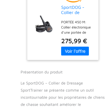
SportDOG -
Collier de
Dressage
PORTÉE 450 M:
SportTrainer
Collier électronique
pour Chien,
d'une portée de
Télécommande
450m et pouvant
Submersible, 21
275,99 €
être utilisé pour
Niveaux de
entraîner 3 chiens
Stimulation
en même temps
(Électrostatique,
grâce au collier
Vibration, Signal
émetteur
Sonore) -
supplémentaire
Portée 450 m
Présentation du produit
STIMULATIONS : 21
niveaux de
Le SportDOG – Collier de Dressage
stimulation
électrostatique avec
SportTrainer se présente comme un outil
un choix de
incontournable pour les propriétaires de chiens
stimulation
de chasse souhaitant améliorer le
momentanée ou
continue. Possibilité