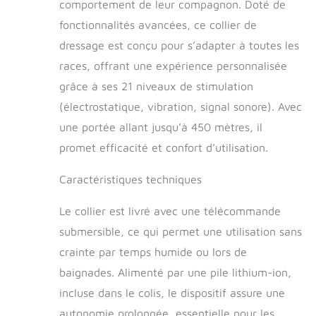
comportement de leur compagnon. Doté de
d’entrainement avec
fonctionnalités avancées, ce collier de
vibration et tonalité
DRYTEK : Doté de
dressage est conçu pour s’adapter à toutes les
notre technologie
races, offrant une expérience personnalisée
DryTek, le collier est
grâce à ses 21 niveaux de stimulation
étanche et
submersible jusqu'à
(électrostatique, vibration, signal sonore). Avec
7,5 m. Le collier
une portée allant jusqu’à 450 mètres, il
récepteur convient
aux chiens de 4 kg
promet efficacité et confort d’utilisation.
ou plus avec des
tailles de cou de 13 à
Caractéristiques techniques
55 cm BATTERIES :
Le système de
Le collier est livré avec une télécommande
dressage se
submersible, ce qui permet une utilisation sans
recharge en
seulement 2 heures
crainte par temps humide ou lors de
pour offrir entre 40
baignades. Alimenté par une pile lithium-ion,
à 70 heures
incluse dans le colis, le dispositif assure une
d'autonomie.
Télécommande et
autonomie prolongée, essentielle pour les