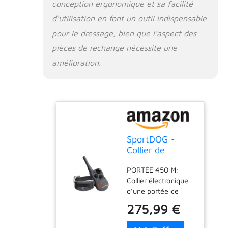
chien
conception ergonomique et sa facilité
d’utilisation en font un outil indispensable
pour le dressage, bien que l’aspect des
pièces de rechange nécessite une
amélioration.
SportDOG -
Collier de
Dressage
PORTÉE 450 M:
SportTrainer
Collier électronique
pour Chien,
d'une portée de
Télécommande
450m et pouvant
Submersible, 21
275,99 €
être utilisé pour
Niveaux de
entraîner 3 chiens
Stimulation