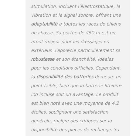
55 cm BATTERIES :
stimulation, incluant l’électrostatique, la
Le système de
vibration et le signal sonore, offrant une
dressage se
recharge en
adaptabilité
à toutes les races de chiens
seulement 2 heures
de chasse. Sa portée de 450 m est un
pour offrir entre 40
atout majeur pour les dressages en
à 70 heures
d'autonomie.
extérieur. J’apprécie particulièrement sa
Télécommande et
robustesse
et son étanchéité, idéales
collier-récepteur
comportent un
pour les conditions difficiles. Cependant,
indicateur de
la
disponibilité des batteries
demeure un
batterie faible
point faible, bien que la batterie lithium-
GARANTIE : Le 425X
a une garantie du
ion incluse soit un avantage. Le produit
fabricant de 2 ans.
est bien noté avec une moyenne de 4,2
Le fonctionnement
étoiles, soulignant une satisfaction
intuitif, sans contrôle
de votre part, vous
générale, malgré des critiques sur la
permet de rester
disponibilité des pièces de rechange. Sa
concentré sur votre