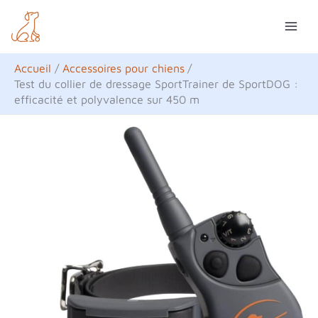
Aller
R
au
e
contenu
c
Accueil
Accessoires pour chiens
h
Test du collier de dressage SportTrainer de SportDOG :
efficacité et polyvalence sur 450 m
e
r
c
h
e
r