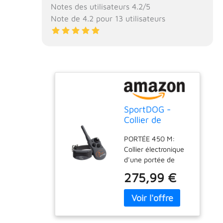
Notes des utilisateurs 4.2/5
Note de 4.2 pour 13 utilisateurs
SportDOG -
Collier de
Dressage
PORTÉE 450 M:
SportTrainer
Collier électronique
pour Chien,
d'une portée de
Télécommande
450m et pouvant
Submersible, 21
275,99 €
être utilisé pour
Niveaux de
entraîner 3 chiens
Stimulation
en même temps
(Électrostatique,
grâce au collier
Vibration, Signal
émetteur