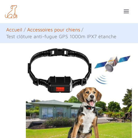
Aller
R
au
e
contenu
c
Accueil
Accessoires pour chiens
h
Test clôture anti-fugue GPS 1000m IPX7 étanche
e
r
c
h
e
r