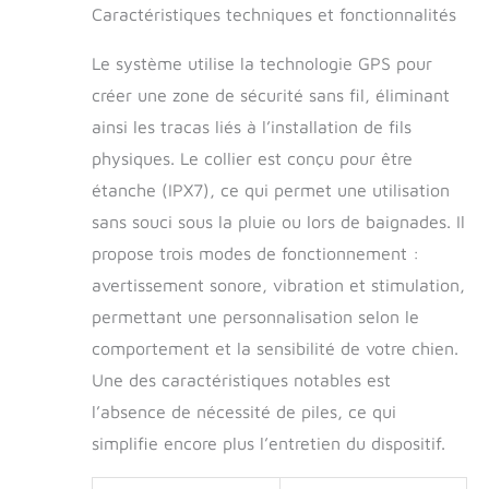
Caractéristiques techniques et fonctionnalités
will emit a gradually increasing beep
sound, and the vibration/impact will
Le système utilise la technologie GPS pour
reach level 6. Pause for one minute and
repeat one cycle. If the dog still hasn't
créer une zone de sécurité sans fil, éliminant
returned, it will enter protective mode.
ainsi les tracas liés à l’installation de fils
When the signal is poor, it will stop
working to avoid erroneous triggering.
physiques. Le collier est conçu pour être
【facile à utiliser】① rechercher le
étanche (IPX7), ce qui permet une utilisation
signal à l'extérieur et définir le point
sans souci sous la pluie ou lors de baignades. Il
central; ② Définir le rayon et le motif;
③ Testez - le, puis placez - le autour
propose trois modes de fonctionnement :
du cou du chien et commencez le
avertissement sonore, vibration et stimulation,
processus d'entraînement;
permettant une personnalisation selon le
Commencez à l'utiliser. Pas
d'émetteur, pas de télécommande,
comportement et la sensibilité de votre chien.
pas de frais mensuels, pas de carte
Une des caractéristiques notables est
SIM, pas d'abonnement, pas de câble!
Il est petit et portable, idéal pour les
l’absence de nécessité de piles, ce qui
personnes qui déménagent souvent,
simplifie encore plus l’entretien du dispositif.
qui aiment voyager, qui ont beaucoup
de chiens ou qui vivent en banlieue.