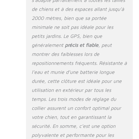
on escaping the boundary, the collar
de chiens et à des espaces allant jusqu’à
will emit a gradually increasing beep
2000 mètres, bien que sa portée
sound, and the vibration/impact will
reach level 6. Pause for one minute and
minimale ne soit pas idéale pour les
repeat one cycle. If the dog still hasn't
petits jardins. Le GPS, bien que
returned, it will enter protective mode.
When the signal is poor, it will stop
généralement
précis et fiable
, peut
working to avoid erroneous triggering.
montrer des faiblesses lors de
【facile à utiliser】① rechercher le
repositionnements fréquents. Résistante à
signal à l'extérieur et définir le point
central; ② Définir le rayon et le motif;
l’eau et munie d’une batterie longue
③ Testez - le, puis placez - le autour
durée, cette clôture est idéale pour une
du cou du chien et commencez le
processus d'entraînement;
utilisation en extérieur par tous les
Commencez à l'utiliser. Pas
temps. Les trois modes de réglage du
d'émetteur, pas de télécommande,
collier assurent un confort optimal pour
pas de frais mensuels, pas de carte
SIM, pas d'abonnement, pas de câble!
votre chien, tout en garantissant la
Il est petit et portable, idéal pour les
sécurité. En somme, c’est une option
personnes qui déménagent souvent,
polyvalente et performante pour les
qui aiment voyager, qui ont beaucoup