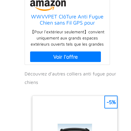
WWVVPET ClôTure Anti Fugue
Chien sans Fil GPS pour
Extérieur, Collier Anti Fugue
【Pour l'extérieur seulement】convient
Chien sans Fil pour Chien IPX7
uniquement aux grands espaces
Étanche, 1000m Système De
extérieurs ouverts tels que les grandes
Cloture éLectrique pour Chien
cours, les plages, les bords de rivière,
De La Nouvelle Puce
les terrains de camping, les fermes, les
parcs et autres grands espaces
extérieurs, et non aux petits chantiers
Découvrez d’autres colliers anti fugue pour
de construction ou aux espaces
intérieurs. Le signal GPS peut couvrir
chiens
un rayon de 30 à 1000 mètres.
Réglable de 20 à 66 cm, il convient aux
chiens de taille moyenne et grande
-5%
pesant plus de 5 kg et âgés de 6 mois.
【Cloture electrique pour chien avec
puce U-blox de précision】Nous
optimisons les performances dans les
zones à faible signal, offrons une