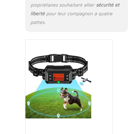
de chiens ou qui vivent en banlieue.
propriétaires souhaitant allier
sécurité et
【précautions et services】 ① la
liberté
pour leur compagnon à quatre
réception du signal et le réglage de
l'origine doivent être effectués à
pattes.
l'extérieur. Le réglage d'origine a une
fonction de mémoire et n'a pas besoin
d'être réinitialisé à chaque fois. Peut
être configuré une fois par mois. ② S'il
vous plaît lire attentivement le Guide
de formation avant de l'utiliser. ③ si
vous avez des questions qui ont besoin
d'aide / remplacement, s'il vous plaît
laissez - nous savoir.