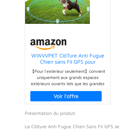
WWVVPET ClôTure Anti Fugue
Chien sans Fil GPS pour
Extérieur, Collier Anti Fugue
【Pour l'extérieur seulement】convient
Chien sans Fil pour Chien IPX7
uniquement aux grands espaces
Étanche, 1000m Système De
extérieurs ouverts tels que les grandes
Cloture éLectrique pour Chien
cours, les plages, les bords de rivière,
De La Nouvelle Puce
les terrains de camping, les fermes, les
parcs et autres grands espaces
extérieurs, et non aux petits chantiers
Présentation du produit
de construction ou aux espaces
intérieurs. Le signal GPS peut couvrir
La Clôture Anti Fugue Chien Sans Fil GPS se
un rayon de 30 à 1000 mètres.