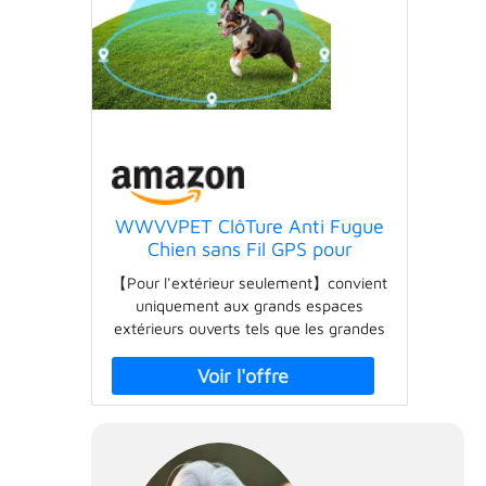
WWVVPET ClôTure Anti Fugue
Chien sans Fil GPS pour
Extérieur, Collier Anti Fugue
【Pour l'extérieur seulement】convient
Chien sans Fil pour Chien IPX7
uniquement aux grands espaces
Étanche, 1000m Système De
extérieurs ouverts tels que les grandes
Cloture éLectrique pour Chien
cours, les plages, les bords de rivière,
De La Nouvelle Puce
les terrains de camping, les fermes, les
parcs et autres grands espaces
extérieurs, et non aux petits chantiers
de construction ou aux espaces
intérieurs. Le signal GPS peut couvrir