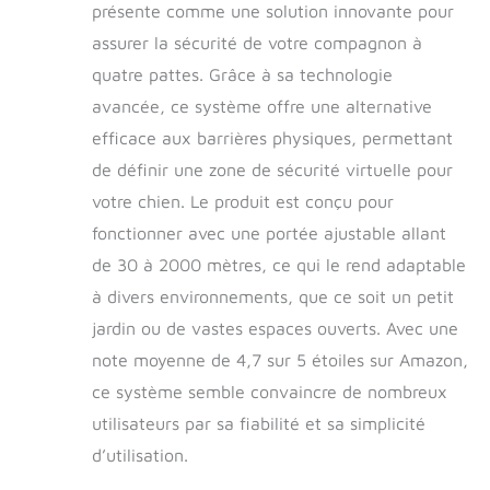
Réglable de 20 à 66 cm, il convient aux
présente comme une solution innovante pour
chiens de taille moyenne et grande
assurer la sécurité de votre compagnon à
pesant plus de 5 kg et âgés de 6 mois.
【Cloture electrique pour chien avec
quatre pattes. Grâce à sa technologie
puce U-blox de précision】Nous
avancée, ce système offre une alternative
optimisons les performances dans les
efficace aux barrières physiques, permettant
zones à faible signal, offrons une
nouvelle fonction d'amplification du
de définir une zone de sécurité virtuelle pour
signal GPS et repoussons les signaux
votre chien. Le produit est conçu pour
parasites provenant du métal ou de
fonctionner avec une portée ajustable allant
l'électronique. La technologie exclusive
de reconnaissance de scène ai peut
de 30 à 2000 mètres, ce qui le rend adaptable
détecter l'environnement d'utilisation,
à divers environnements, que ce soit un petit
éliminer les déclencheurs /
avertissements d'erreur et fournir un
jardin ou de vastes espaces ouverts. Avec une
contrôle aux frontières plus fiable.
note moyenne de 4,7 sur 5 étoiles sur Amazon,
【Conception humanisée】: Bip +
ce système semble convaincre de nombreux
Vibration ; Bip + Vibration +
Choc.Within 3 seconds of the dog
utilisateurs par sa fiabilité et sa simplicité
leaving the boundary, there is only one
d’utilisation.
warning sound. When the dog insists
on escaping the boundary, the collar